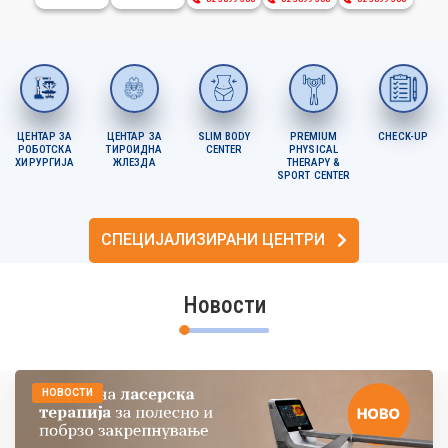
ЦЕНТАР ЗА
ЦЕНТАР ЗА
SLIM BODY
PREMIUM
CHECK-UP
РОБОТСКА
ТИРОИДНА
CENTER
PHYSICAL
ХИРУРГИЈА
ЖЛЕЗДА
THERAPY &
SPORT CENTER
СПЕЦИЈАЛИЗИРАНИ ЦЕНТРИ
Новости
НОВОСТИ