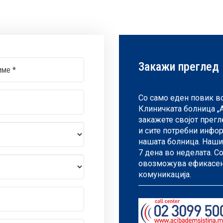
Закажи преглед
Со само еден повик во 
Клиничката болница „
закажете својот прегл
и сите потребни инфор
нашата болница. Нашио
7 дена во неделата. С
овозможува ефикасен,
комуникација.