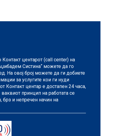
Контакт центарот (call center) на
Аџибадем Систина“ можете да го
ед. На овој број можете да ги добиете
мации за услугите кои ги нуди
т Контакт центар е достапен 24 часа,
о ваквиот принцип на работата се
 брз и непречен начин на