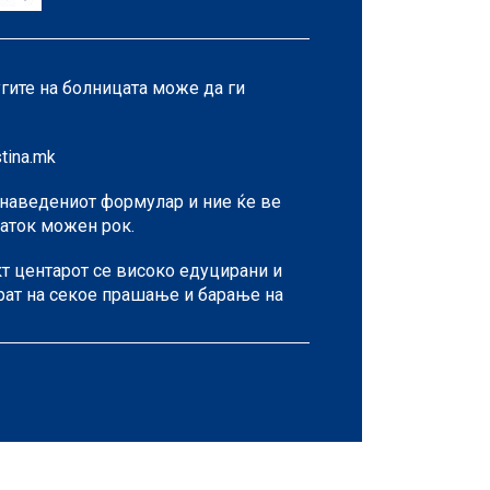
гите на болницата може да ги
tina.mk
унаведениот формулар и ние ќе ве
раток можен рок.
т центарот се високо едуцирани и
рат на секое прашање и барање на