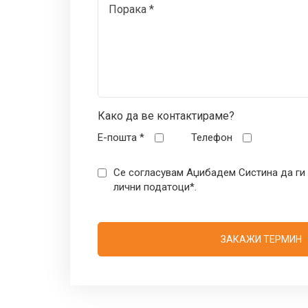
Како да ве контактираме?
E-пошта *
Телефон
Се согласувам Аџибадем Систина да ги
лични податоци*.
ЗАКАЖИ ТЕРМИН