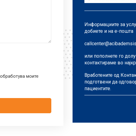
Информациите за услу
добиете и на е-пошта
callcenter@acibademsis
или пополнете го дол
контактираме во најк
Вработените од Контак
 обработува моите
подготвени да одгово
пациентите.