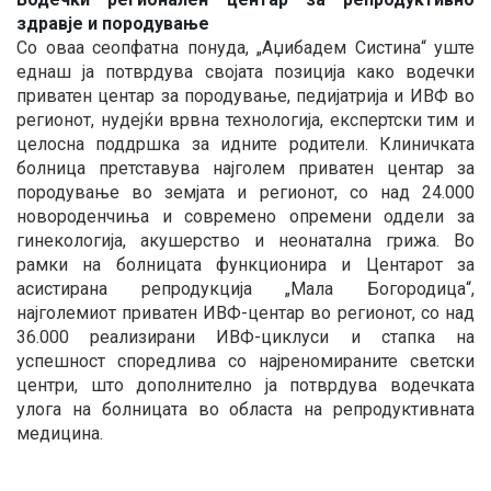
здравје и породување
Со оваа сеопфатна понуда, „Аџибадем Систина“ уште
еднаш ја потврдува својата позиција како водечки
приватен центар за породување, педијатрија и ИВФ во
регионот, нудејќи врвна технологија, експертски тим и
целосна поддршка за идните родители. Клиничката
болница претставува најголем приватен центар за
породување во земјата и регионот, со над 24.000
новороденчиња и современо опремени оддели за
гинекологија, акушерство и неонатална грижа. Во
рамки на болницата функционира и Центарот за
асистирана репродукција „Мала Богородица“,
најголемиот приватен ИВФ-центар во регионот, со над
36.000 реализирани ИВФ-циклуси и стапка на
успешност споредлива со најреномираните светски
центри, што дополнително ја потврдува водечката
улога на болницата во областа на репродуктивната
медицина.