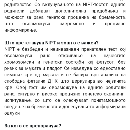
родителство. Со вклучувањето на NIPT-тестот, идните
родители добиваат дополнителна придобивка и
можност за рана генетска проценка на бременоста,
што овозможува навремено и прецизно
информирање.
Што претставува NIPT и зошто е важен?
NIPT е безбеден и неинвазивен пренатален тест кој
овозможува рано откривање на најчестите
хромозомски и генетски состојби кај фетусот, без
ризик за мајката и плодот. Се изведува со едноставно
земање крв од мајката и се базира врз анализа на
слободна фетална ДНК што циркулира во нејзината
крв. Овој тест им овозможува на идните родители
рано, сигурно и високо прецизно генетско скрининг-
испитување, со што се олеснуваат понатамошното
следење на бременоста и донесувањето информирани
одлуки.
За кого се препорачува?