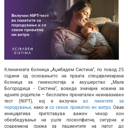
Клиничката болница „Аџибадем Систина“, по повод 25
години од основањето на првата специјализирана
болница за гинекологија и акушерство „Мала
Богородица - Систина“, воведе значајна новина за
идните родители – бесплатен пренатален неинвазивен
тест (NIPT), кој е вклучен
во пакетите за
породување,
како и
со секое приватно ин витро
. Оваа
иницијатива претставува важен чекор кон
обезбедување на уште посеопфатна, сигурна и
современа грижа за пациентите на патот до