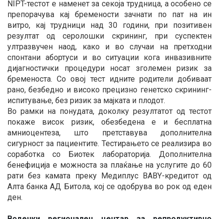
NIPT-тестот е наменет за секоја трудница, а особено се
препорачува кај бремености зачнати по пат на ин
витро, кај трудници над 30 години, при позитивен
резултат од серолошки скрининг, при суспектен
ултразвучен наод, како и во случаи на претходни
спонтани абортуси и во ситуации кога инвазивните
дијагностички процедури носат зголемен ризик за
бременоста. Со овој тест идните родители добиваат
рано, безбедно и високо прецизно генетско скрининг-
испитување, без ризик за мајката и плодот.
Во рамки на понудата, доколку резултатот од тестот
покаже висок ризик, обезбедена е и бесплатна
амниоцентеза, што претставува дополнителна
сигурност за пациентите. Тестирањето се реализира во
соработка со Биотек лабораторија. Дополнителна
бенефиција е можноста за плаќање на услугите до 60
рати без камата преку Медиплус BABY-кредитот од
Алта банка АД Битола, кој се одобрува во рок од еден
ден.
Водечки регионален центар за репродуктивно