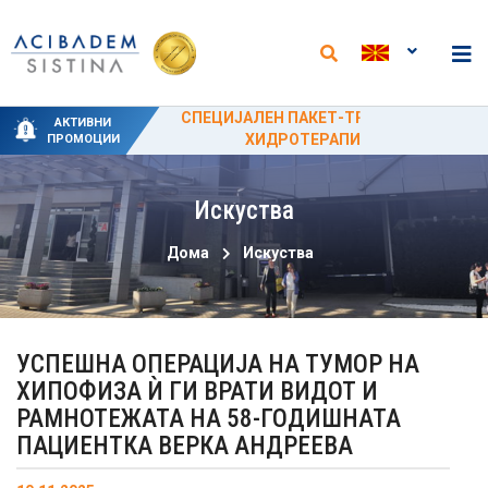
НОВИ АНАЛИЗИ И НАМАЛЕНИ ЦЕНИ ВО
СПЕЦИЈАЛНИ ПРОМОТИВНИ ЦЕНИ ЗА
СПЕЦИЈАЛЕН ПАКЕТ-ТРЕТМАН ЗА
НОВИ ПАКЕТИ НА ОДДЕЛОТ ЗА
50% ПРОМОТИВЕН ПОПУСТ ЗА
АКТИВНИ
ЛАБОРАТОРИЈАТА ВО „АЏИБАДЕМ
ПОРОДУВАЊЕ ОД 15 ЈУНИ ДО 15
ФИЗИКАЛНА МЕДИЦИНА И
ХИДРОТЕРАПИЈА
ЦИРКУМЦИЗИЈА
ПРОМОЦИИ
РЕХАБИЛИТАЦИЈА
СЕПТЕМВРИ
СИСТИНА“
Искуства
Дома
Искуства
УСПЕШНА ОПЕРАЦИЈА НА ТУМОР НА
ХИПОФИЗА Ѝ ГИ ВРАТИ ВИДОТ И
РАМНОТЕЖАТА НА 58-ГОДИШНАТА
ПАЦИЕНТКА ВЕРКА АНДРЕЕВА