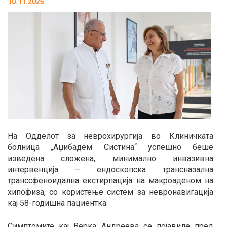
10.11.2025
На Одделот за неврохирургија во Клиничката
болница „Аџибадем Систина“ успешно беше
изведена сложена, минимално инвазивна
интервенција – ендоскопска трансназална
транссфеноидална екстирпација на макроаденом на
хипофиза, со користење систем за невронавигација
кај 58-годишна пациентка.
Симптомите кај Верка Андреева се појавиле пред