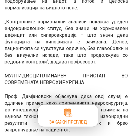
подобрување на видот, а потоа и целосна
нормализација на видното поле.
„Контролните хормонални анализи покажаа уреден
ендокринолошки статус, без знаци на хормонален
дефицит или хиперсекреција – што значи дека
функцијата на хипофизата е зачувана. Денес,
пациентката се чувствува одлично, без главоболки и
без визуелни испади, така што продолжува со
редовни контроли“, додава професорот.
МУЛТИДИСЦИПЛИНАРЕН ПРИСТАП ВО
СОВРЕМЕНАТА НЕВРОХИРУРГИЈА
Проф. Дамјановски објаснува дека овој случај е
одличен пример како современата неврохирургија,
во интердисциплинарна соработка и со примена на
најнова технологија, може да постигне извонредни
ЗАКАЖИ ПРЕГЛЕД
резултати – со минимален ризик и брзо
закрепнување на пациентот.