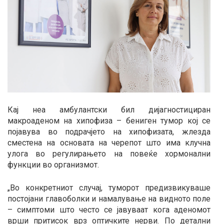
Кај неа амбулантски бил дијагностициран
макроаденом на хипофиза – бениген тумор кој се
појавува во подрачјето на хипофизата, жлезда
сместена на основата на черепот што има клучна
улога во регулирањето на повеќе хормонални
функции во организмот.
„Во конкретниот случај, туморот предизвикуваше
постојани главоболки и намалување на видното поле
– симптоми што често се јавуваат кога аденомот
врши притисок врз оптичките нерви. По детални