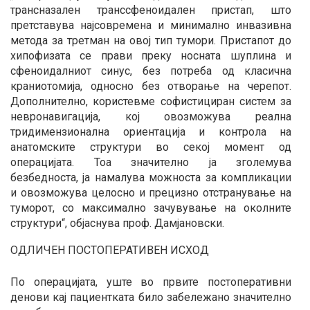
трансназален транссфеноидален пристап, што
претставува најсовремена и минимално инвазивна
метода за третман на овој тип тумори. Пристапот до
хипофизата се прави преку носната шуплина и
сфеноидалниот синус, без потреба од класична
краниотомија, односно без отворање на черепот.
Дополнително, користевме софистициран систем за
невронавигација, кој овозможува реална
тридимензионална ориентација и контрола на
анатомските структури во секој момент од
операцијата. Тоа значително ја зголемува
безбедноста, ја намалува можноста за компликации
и овозможува целосно и прецизно отстранување на
туморот, со максимално зачувување на околните
структури“, објаснува проф. Дамјановски.
ОДЛИЧЕН ПОСТОПЕРАТИВЕН ИСХОД
По операцијата, уште во првите постоперативни
денови кај пациентката било забележано значително