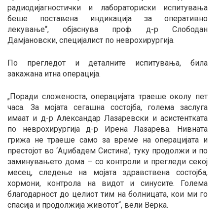
радиодијагностички и лабораториски испитувања
беше поставена индикација за оперативно
лекување“, објаснува проф. д-р Слободан
Дамјановски, специјалист по неврохирургија.
По прегледот и деталните испитувања, била
закажана итна операција.
„Поради сложеноста, операцијата траеше околу пет
часа. За мојата сегашна состојба, голема заслуга
имаат и д-р Александар Лазаревски и асистентката
по неврохирургија д-р Ирена Лазарева. Нивната
грижа не траеше само за време на операцијата и
престојот во ‘Аџибадем Систина’, туку продолжи и по
заминувањето дома – со контроли и прегледи секој
месец, следење на мојата здравствена состојба,
хормони, контрола на видот и синусите. Голема
благодарност до целиот тим на болницата, кои ми го
спасија и продолжија животот“, вели Верка.