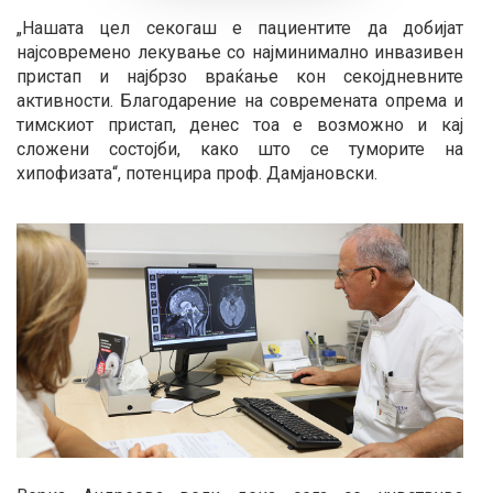
„Нашата цел секогаш е пациентите да добијат
најсовремено лекување со најминимално инвазивен
пристап и најбрзо враќање кон секојдневните
активности. Благодарение на современата опрема и
тимскиот пристап, денес тоа е возможно и кај
сложени состојби, како што се туморите на
хипофизата“, потенцира проф. Дамјановски.