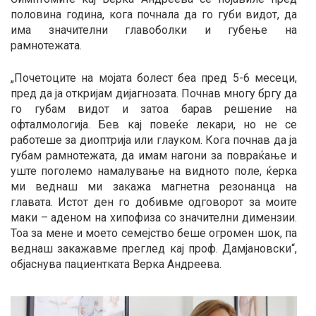
половина година, кога почнала да го губи видот, да
има значителни главоболки и губење на
рамнотежата.
„Почетоците на мојата болест беа пред 5-6 месеци,
пред да ја откријам дијагнозата. Почнав многу бргу да
го губам видот и затоа барав решение на
офталмологија. Бев кај повеќе лекари, но не се
работеше за диоптрија или глауком. Кога почнав да ја
губам рамнотежата, да имам нагони за повраќање и
уште поголемо намалување на видното поле, ќерка
ми веднаш ми закажа магнетна резонанца на
главата. Истот ден го добивме одговорот за моите
маки – аденом на хипофиза со значителни димензии.
Тоа за мене и моето семејство беше огромен шок, па
веднаш закажавме преглед кај проф. Дамјановски“,
објаснува пациентката Верка Андреева.