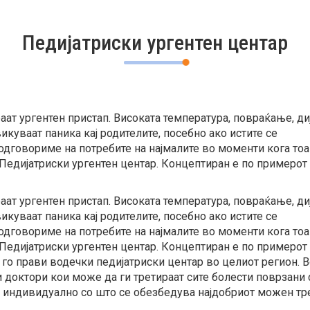
Педијатриски ургентен центар
аат ургентен пристап. Високата температура, повраќање, диј
куваат паника кај родителите, посебно ако истите се
 одговориме на потребите на најмалите во моменти кога тоа
Педијатриски ургентен центар. Концептиран е по примерот
аат ургентен пристап. Високата температура, повраќање, диј
куваат паника кај родителите, посебно ако истите се
 одговориме на потребите на најмалите во моменти кога тоа
Педијатриски ургентен центар. Концептиран е по примерот
 го прави водечки педијатриски центар во целиот регион. В
 доктори кои може да ги третираат сите болести поврзани 
ира индивидуално со што се обезбедува најдобриот можен т