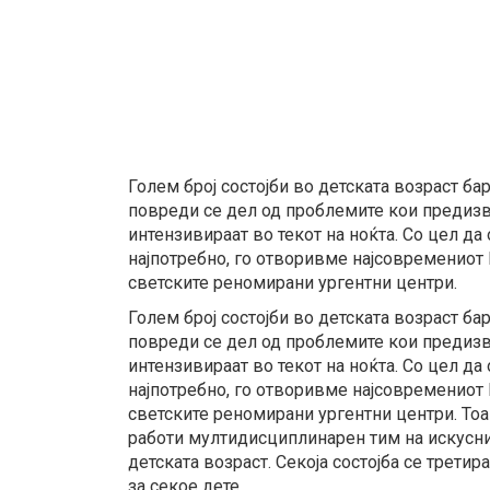
Голем број состојби во детската возраст бар
повреди се дел од проблемите кои предизви
интензивираат во текот на ноќта. Со цел да
најпотребно, го отворивме најсовремениот 
светските реномирани ургентни центри.
Голем број состојби во детската возраст бар
повреди се дел од проблемите кои предизви
интензивираат во текот на ноќта. Со цел да
најпотребно, го отворивме најсовремениот 
светските реномирани ургентни центри. Тоа
работи мултидисциплинарен тим на искусни
детската возраст. Секоја состојба се трет
за секое дете.