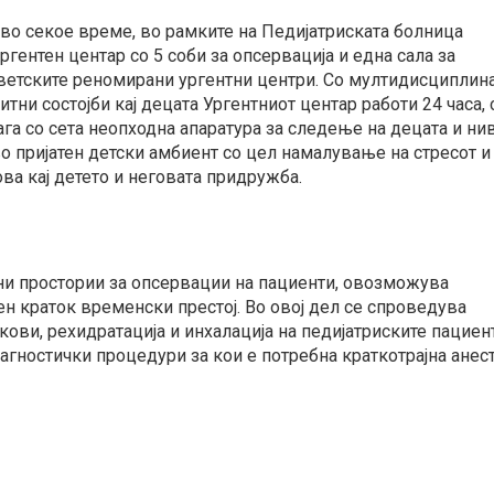
 во секое време, во рамките на Педијатриската болница
гентен центар со 5 соби за опсервација и една сала за
ветските реномирани ургентни центри. Со мултидисциплин
тни состојби кај децата Ургентниот центар работи 24 часа, 
ага со сета неопходна апаратура за следење на децата и ни
во пријатен детски амбиент со цел намалување на стресот и
ова кај детето и неговата придружба.
бни простории за опсервации на пациенти, овозможува
ен краток временски престој. Во овој дел се спроведува
екови, рехидратација и инхалација на педијатриските пациен
гностички процедури за кои е потребна краткотрајна анест