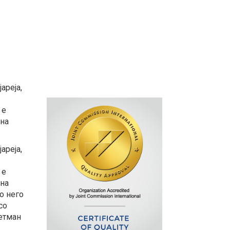
ареја,
 е
 на
ареја,
 е
 на
о него
со
ретман