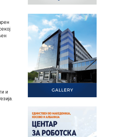
арен
секој
вен
ти и
езија.