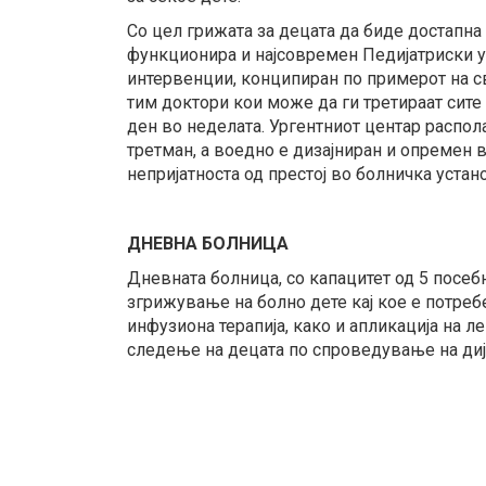
Со цел грижата за децата да биде достапна
функционира и најсовремен Педијатриски ур
интервенции, конципиран по примерот на с
тим доктори кои може да ги третираат сите и
ден во неделата. Ургентниот центар распол
третман, а воедно е дизајниран и опремен 
непријатноста од престој во болничка устан
ДНЕВНА БОЛНИЦА
Дневната болница, со капацитет од 5 посе
згрижување на болно дете кај кое е потреб
инфузиона терапија, како и апликација на л
следење на децата по спроведување на дија