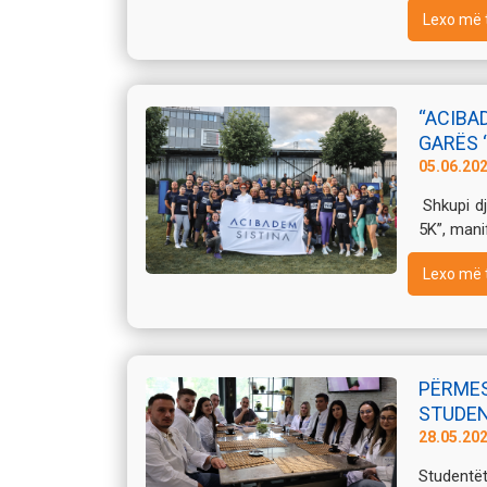
Lexo më 
“ACIBAD
GARËS 
05.06.20
Shkupi dj
5K”, manif
Lexo më 
PËRMES
STUDENT
28.05.20
Studentë