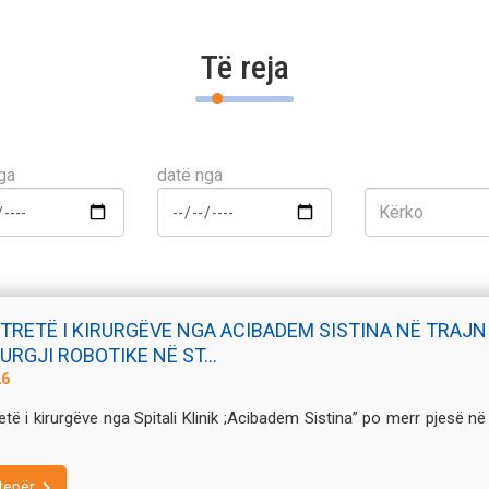
Të reja
ga
datë nga
I TRETË I KIRURGËVE NGA ACIBADEM SISTINA NË TRAJN
URGJI ROBOTIKE NË ST...
26
etë i kirurgëve nga Spitali Klinik ;Acibadem Sistina” po merr pjesë në
tepër