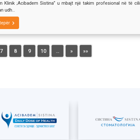
in Klinik ;Acibadem Sistina” u mbajt një takim profesional në të cil
n udh...
tepër
7
8
9
10
…
»
»»