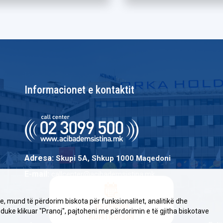
Informacionet e kontaktit
Adresa:
Skupi 5A, Shkup 1000 Maqedoni
E-mail:
callcenter@acibademsistina.mk
, mund të përdorim biskota për funksionalitet, analitikë dhe
REZERVO
 duke klikuar "Pranoj", pajtoheni me përdorimin e të gjitha biskotave
KONTROLLIN