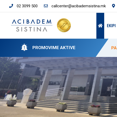
02 3099 500
callcenter@acibademsistina.mk
EKIP
PROMOVIME AKTIVE
PA
PA
“A
50
ÇM