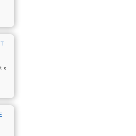
ET
t e
E