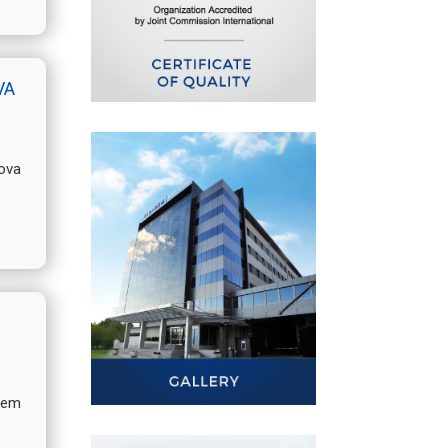
VA
nova
adem