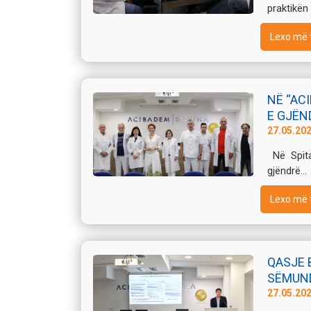
praktikën 
Lexo më 
NË “AC
E GJËN
27.05.20
Në Spita
gjëndrë...
Lexo më 
QASJE 
SËMUND
27.05.20