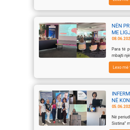
NËN PR
ME LIGJ
08.06.20
Para të p
mbajti një 
Lexo më 
INFERM
NË KON
05.06.20
Në periud
Sistina” m