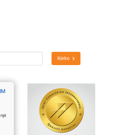
Kërko
IM
 një