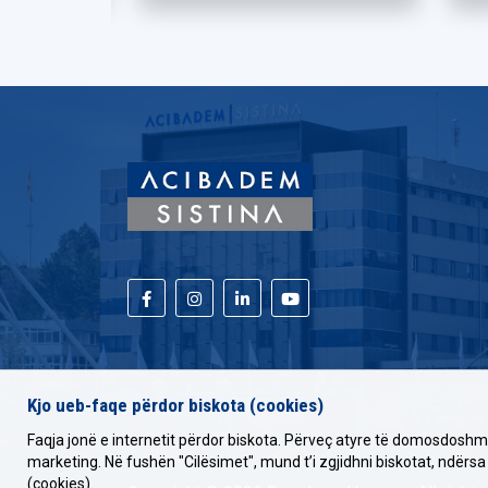
Kjo ueb-faqe përdor biskota (cookies)
Faqja jonë e internetit përdor biskota. Përveç atyre të domosdoshme
marketing. Në fushën "Cilësimet", mund t’i zgjidhni biskotat, ndërsa
(cookies).