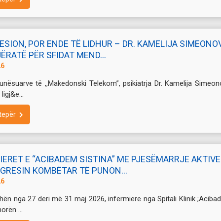
ESION, POR ENDE TË LIDHUR – DR. KAMELIJA SIMEONO
ËRATË PËR SFIDAT MEND...
26
unësuarve të ,,Makedonski Telekom”, psikiatrja Dr. Kamelija Simeo
ligj&e...
tepër
IERET E “ACIBADEM SISTINA” ME PJESËMARRJE AKTIVE
GRESIN KOMBËTAR TË PUNON...
26
hën nga 27 deri më 31 maj 2026, infermiere nga Spitali Klinik ;Acib
orën ...