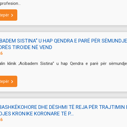
profesion...
tepër
IBADEM SISTINA” U HAP QENDRA E PARË PËR SËMUNDJ
DRËS TIROIDE NË VEND
26
lin klinik ;Acibadem Sistina” u hap Qendra e parë për sëmundje
tepër
BASHKËKOHORE DHE DËSHMI TË REJA PËR TRAJTIMIN 
JES KRONIKE KORONARE TË P...
26