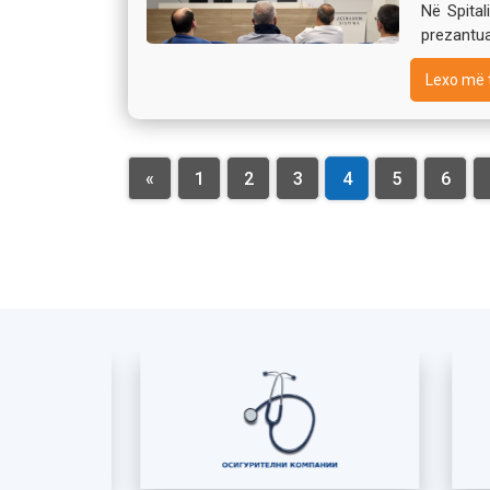
Në Spital
prezantua
Lexo më 
«
1
2
3
4
5
6