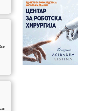
 Run
uan