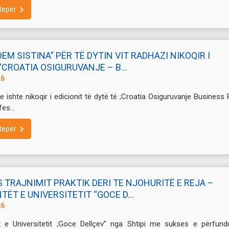
tepër
EM SISTINA” PËR TË DYTIN VIT RADHAZI NIKOQIR I
“CROATIA OSIGURUVANJE – B...
26
e ishte nikoqir i edicionit të dytë të ;Croatia Osiguruvanje Business
es...
tepër
 TRAJNIMIT PRAKTIK DERI TE NJOHURITË E REJA –
ËT E UNIVERSITETIT “GOCE D...
26
t e Universitetit ;Goce Dellçev” nga Shtipi me sukses e përfund