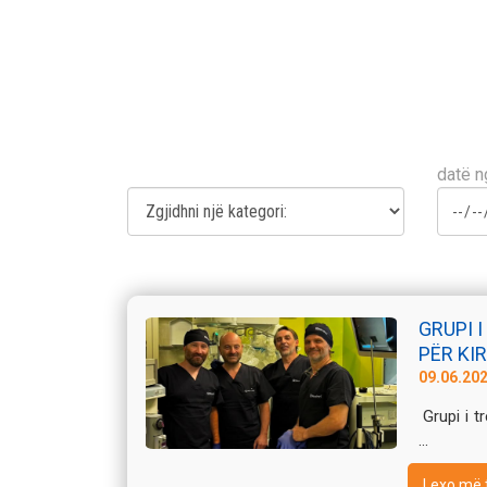
datë n
GRUPI 
PËR KIR
09.06.20
Grupi i tr
...
Lexo më 