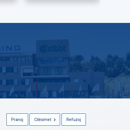
Pranoj
Cilësimet
Refuzoj