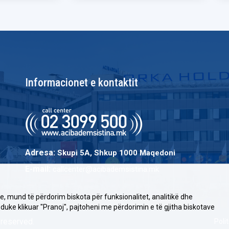
Informacionet e kontaktit
Adresa:
Skupi 5A, Shkup 1000 Maqedoni
E-mail:
callcenter@acibademsistina.mk
, mund të përdorim biskota për funksionalitet, analitikë dhe
 duke klikuar "Pranoj", pajtoheni me përdorimin e të gjitha biskotave
 reserved.
Poli