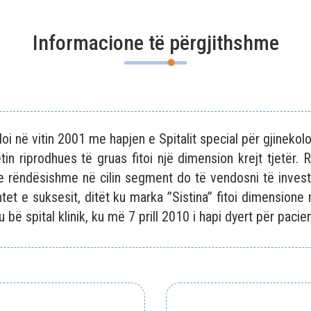
Informacione të përgjithshme
loi në vitin 2001 me hapjen e Spitalit special për gjineko
in riprodhues të gruas fitoi një dimension krejt tjetër.
e rëndësishme në cilin segment do të vendosni të inves
tet e suksesit, ditët ku marka ”Sistina” fitoi dimensione
bë spital klinik, ku më 7 prill 2010 i hapi dyert për pacien