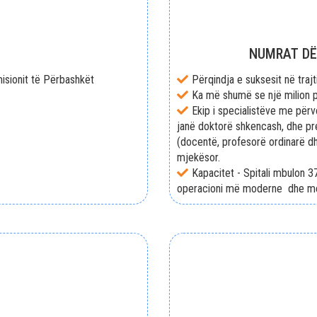
NUMRAT DË
misionit të Përbashkët
Përqindja e suksesit në traj
Ka më shumë se një milion p
Ekip i specialistëve me për
janë doktorë shkencash, dhe pr
(docentë, profesorë ordinarë d
mjekësor.
Kapacitet - Spitali mbulon 3
operacioni më moderne dhe me k