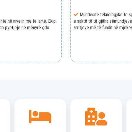
Mundësitë teknologjike të sp
të në nivelin më të lartë. Ekipi
e saktë të të gjitha sëmundjeve
 çdo pyetjeje në mënyrë çdo
arritjeve më të fundit në mjekës