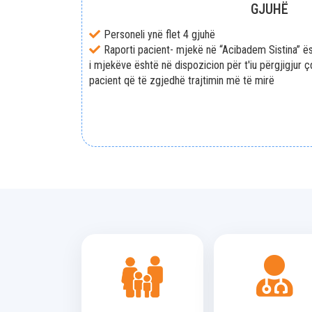
GJUHË
Personeli ynë flet 4 gjuhë
Raporti pacient- mjekë në “Acibadem Sistina” ësh
i mjekëve është në dispozicion për t'iu përgjigjur
pacient që të zgjedhë trajtimin më të mirë