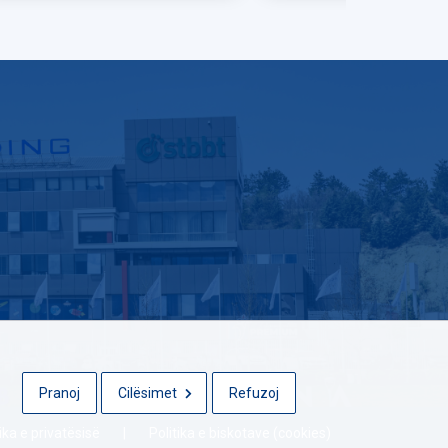
Pranoj
Cilësimet
Refuzoj
tika e privatësisë
|
Politika e biskotave (cookies)