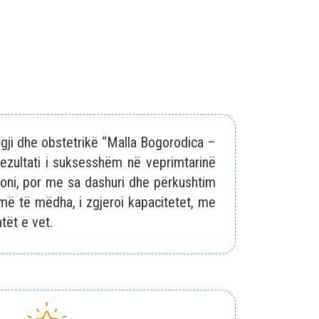
logji dhe obstetrikë “Malla Bogorodica –
 Rezultati i suksesshëm në veprimtarinë
toni, por me sa dashuri dhe përkushtim
 më të mëdha, i zgjeroi kapacitetet, me
tët e vet.