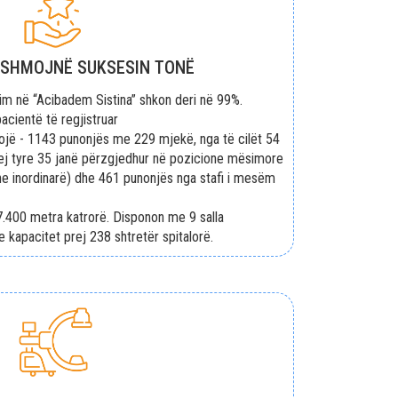
SHMOJNË SUKSESIN TONË
tim në “Acibadem Sistina” shkon deri në 99%.
acientë të regjistruar
vojë - 1143 punonjës me 229 mjekë, nga të cilët 54
ej tyre 35 janë përzgjedhur në pozicione mësimore
he inordinarë) dhe 461 punonjës nga stafi i mesëm
7.400 metra katrorë. Disponon me 9 salla
apacitet prej 238 shtretër spitalorë.