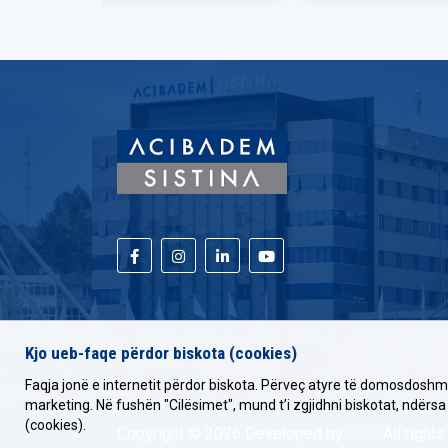
Kjo ueb-faqe përdor biskota (cookies)
Faqja jonë e internetit përdor biskota. Përveç atyre të domosdoshme
marketing. Në fushën "Cilësimet", mund t’i zgjidhni biskotat, ndërsa
(cookies).
Copyright © 2026 Developed by
Unet
All rights