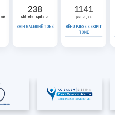
238
1141
ë në
shtretër spitalor
punonjës
SHIH GALERINË TONË
BËHU PJESË E EKIPIT
TONË