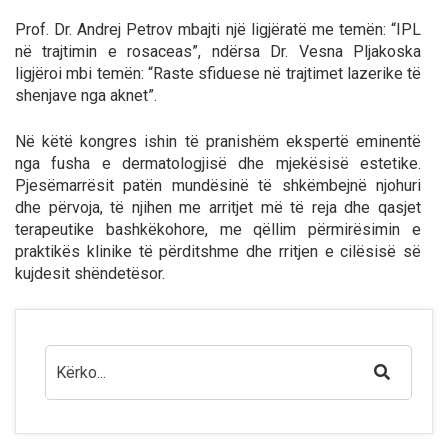
Prof. Dr. Andrej Petrov mbajti një ligjëratë me temën: “IPL
në trajtimin e rosaceas”, ndërsa Dr. Vesna Pljakoska
ligjëroi mbi temën: “Raste sfiduese në trajtimet lazerike të
shenjave nga aknet”.
Në këtë kongres ishin të pranishëm ekspertë eminentë
nga fusha e dermatologjisë dhe mjekësisë estetike.
Pjesëmarrësit patën mundësinë të shkëmbejnë njohuri
dhe përvoja, të njihen me arritjet më të reja dhe qasjet
terapeutike bashkëkohore, me qëllim përmirësimin e
praktikës klinike të përditshme dhe rritjen e cilësisë së
kujdesit shëndetësor.