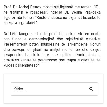
Prof. Dr. Andrej Petrov mbajti një ligjëratë me temën: “IPL
në trajtimin e rosaceas”, ndërsa Dr. Vesna Pljakoska
ligjëroi mbi temën: “Raste sfiduese në trajtimet lazerike të
shenjave nga aknet”.
Në këtë kongres ishin të pranishëm ekspertë eminentë
nga fusha e dermatologjisë dhe mjekësisë estetike.
Pjesëmarrësit patën mundësinë të shkëmbejnë njohuri
dhe përvoja, të njihen me arritjet më të reja dhe qasjet
terapeutike bashkëkohore, me qëllim përmirësimin e
praktikës klinike të përditshme dhe rritjen e cilësisë së
kujdesit shëndetësor.