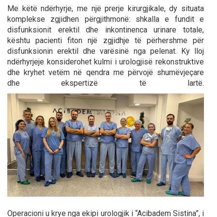
Me këtë ndërhyrje, me një prerje kirurgjikale, dy situata
komplekse zgjidhen përgjithmonë: shkalla e fundit e
disfunksionit erektil dhe inkontinenca urinare totale,
kështu pacienti fiton një zgjidhje të përhershme për
disfunksionin erektil dhe varësinë nga pelenat. Ky lloj
ndërhyrjeje konsiderohet kulmi i urologjisë rekonstruktive
dhe kryhet vetëm në qendra me përvojë shumëvjeçare
dhe ekspertizë të lartë.
Operacioni u krye nga ekipi urologjik i “Acibadem Sistina”, i