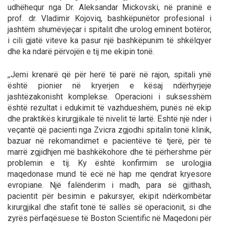
udhëhequr nga Dr. Aleksandar Mickovski, në praninë e
prof. dr. Vladimir Kojoviq, bashkëpunëtor profesional i
jashtëm shumëvjeçar i spitalit dhe urolog eminent botëror,
i cili gjatë viteve ka pasur një bashkëpunim të shkëlqyer
dhe ka ndarë përvojën e tij me ekipin tonë.
,,Јemi krenarë që për herë të parë në rajon, spitali ynë
është pionier në kryerjen e kësaj ndërhyrjeje
jashtëzakonisht komplekse. Operacioni i suksesshëm
është rezultat i edukimit të vazhdueshëm, punës në ekip
dhe praktikës kirurgjikale të nivelit të lartë. Është një nder i
veçantë që pacienti nga Zvicra zgjodhi spitalin tonë klinik,
bazuar në rekomandimet e pacientëve të tjerë, për të
marrë zgjidhjen më bashkëkohore dhe të përhershme për
problemin e tij. Ky është konfirmim se urologjia
maqedonase mund të ecë në hap me qendrat kryesore
evropiane. Një falënderim i madh, para së gjithash,
pacientit për besimin e pakursyer, ekipit ndërkombëtar
kirurgjikal dhe stafit tonë të sallës së operacionit, si dhe
zyrës përfaqësuese të Boston Scientific në Maqedoni për