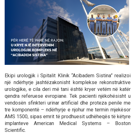
Ekipi urologjik i Spitalit Klinik “Acibadem Sistina” realizoi
një ndërhyrje jashtëzakonisht komplekse rekonstruktive
urologjike, e cila deri më tani është kryer vetëm në katër
qendra referuese evropiane. Tek pacienti njëkohësisht u
vendosën sfinkteri urinar artificial dhe proteza penile me
tre komponentë – ndërhyrje e njohur me termin mjekësor
AMS 1500, sipas emrit të prodhuesit udhëheqës të këtyre
implanteve American Medical Systems – Boston
Scientific.