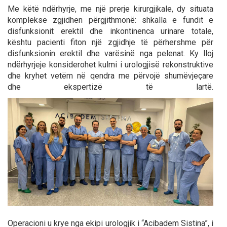
Me këtë ndërhyrje, me një prerje kirurgjikale, dy situata
komplekse zgjidhen përgjithmonë: shkalla e fundit e
disfunksionit erektil dhe inkontinenca urinare totale,
kështu pacienti fiton një zgjidhje të përhershme për
disfunksionin erektil dhe varësinë nga pelenat. Ky lloj
ndërhyrjeje konsiderohet kulmi i urologjisë rekonstruktive
dhe kryhet vetëm në qendra me përvojë shumëvjeçare
dhe ekspertizë të lartë.
Operacioni u krye nga ekipi urologjik i “Acibadem Sistina”, i