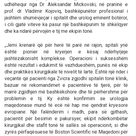
udhëhequr nga Dr. Aleksandar Mickovski, në praninë e
prof. dr. Vladimir Kojoviq, bashkëpunëtor profesional i
jashtëm shumëvjeçar i spitalit dhe urolog eminent botëror,
i cili gjatë viteve ka pasur një bashkëpunim të shkëlqyer
dhe ka ndarë përvojën e tij me ekipin tonë.
,,Јemi krenarë që për herë të parë në rajon, spitali ynë
është pionier në kryerjen e kësaj ndërhyrjeje
jashtëzakonisht komplekse. Operacioni i suksesshëm
është rezultat i edukimit të vazhdueshëm, punës në ekip
dhe praktikës kirurgjikale të nivelit të lartë. Është një nder i
veçantë që pacienti nga Zvicra zgjodhi spitalin tonë klinik,
bazuar në rekomandimet e pacientëve të tjerë, për të
marrë zgjidhjen më bashkëkohore dhe të përhershme për
problemin e tij. Ky është konfirmim se urologjia
maqedonase mund të ecë në hap me qendrat kryesore
evropiane. Një falënderim i madh, para së gjithash,
pacientit për besimin e pakursyer, ekipit ndërkombëtar
kirurgjikal dhe stafit tonë të sallës së operacionit, si dhe
zyrës përfaqësuese të Boston Scientific në Maqedoni për