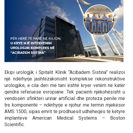
Ekipi urologjik i Spitalit Klinik “Acibadem Sistina” realizoi
një ndërhyrje jashtëzakonisht komplekse rekonstruktive
urologjike, e cila deri më tani është kryer vetëm në katër
qendra referuese evropiane. Tek pacienti njëkohësisht u
vendosën sfinkteri urinar artificial dhe proteza penile me
tre komponentë – ndërhyrje e njohur me termin mjekësor
AMS 1500, sipas emrit të prodhuesit udhëheqës të këtyre
implanteve American Medical Systems – Boston
Scientific.