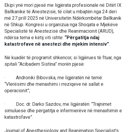
Ekipi ynë mori pjesë me ligjërata profesionale në Ditët IX
Ballkanike të Anestezisë, të cilat u mbajtën nga 24 deri
më 27 prill 2025 në Universitetin Ndërkombëtar Ballkanik
në Shkup. Kongresi u organizua nga Shoqata e Mjekëve
Specialistë të Anestezisë dhe Reanimacionit (ARUD),
ndërsa tema e këtij viti ishte:
“Përgatitja ndaj
katastrofave në anestezi dhe mjekim intensiv”
.
Në kuadër të programit shkencor, si ligjërues të ftuar, nga
spitali “Acibadem Sistina” morën pjesë:
· Androniki Bibovska, me ligjëratën në temë:
“Vlerësimi dhe menaxhimi i rreziqeve në sallat e
operacionit”
;
· Doc. dr. Darko Sazdov, me ligjëratën:
“Trajnimet
simuluese dhe përgatitja e infermierëve në menaxhimin e
katastrofave”
.
Journal of Anesthesiology and Reanimation Specialist's