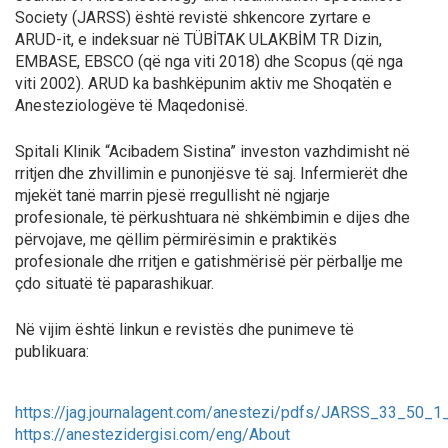
Society (JARSS)
është revistë shkencore zyrtare e
ARUD-it, e indeksuar në TÜBİTAK ULAKBİM TR Dizin,
EMBASE, EBSCO (që nga viti 2018) dhe Scopus (që nga
viti 2002). ARUD ka bashkëpunim aktiv me Shoqatën e
Anesteziologëve të Maqedonisë.
Spitali Klinik “Acibadem Sistina” investon vazhdimisht në
rritjen dhe zhvillimin e punonjësve të saj. Infermierët dhe
mjekët tanë marrin pjesë rregullisht në ngjarje
profesionale, të përkushtuara në shkëmbimin e dijes dhe
përvojave, me qëllim përmirësimin e praktikës
profesionale dhe rritjen e gatishmërisë për përballje me
çdo situatë të paparashikuar.
Në vijim është linkun e revistës dhe punimeve të
publikuara:
https://jag.journalagent.com/anestezi/pdfs/JARSS_33_50_1
https://anestezidergisi.com/eng/About