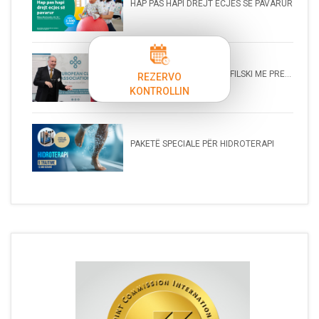
HAP PAS HAPI DREJT ECJES SË PAVARUR
PROF. DR. OLIVER KARANFILSKI ME PRE...
REZERVO
KONTROLLIN
PAKETË SPECIALE PËR HIDROTERAPI