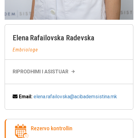
Elena
Rafailovska Radevska
Embriologe
RIPRODHIMI I ASISTUAR
Email:
elena.rafailovska@acibademsistina.mk
Rezervo kontrollin