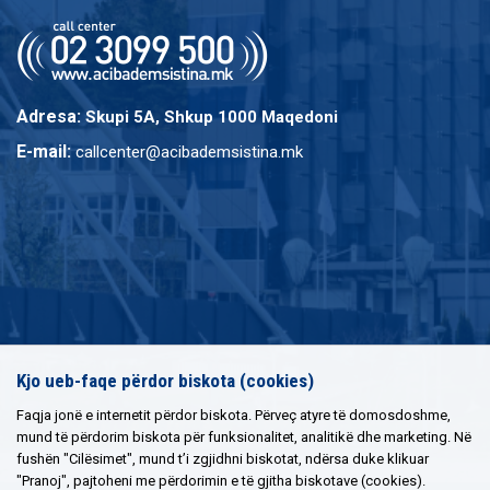
Adresa:
Skupi 5A, Shkup 1000 Maqedoni
E-mail:
callcenter@acibademsistina.mk
Kjo ueb-faqe përdor biskota (cookies)
Faqja jonë e internetit përdor biskota. Përveç atyre të domosdoshme,
mund të përdorim biskota për funksionalitet, analitikë dhe marketing. Në
fushën "Cilësimet", mund t’i zgjidhni biskotat, ndërsa duke klikuar
"Pranoj", pajtoheni me përdorimin e të gjitha biskotave (cookies).