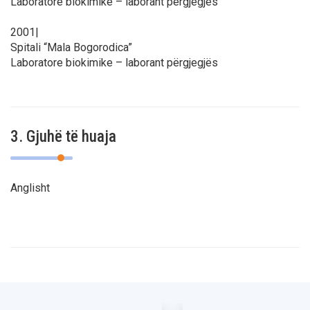
Laboratore biokimike – laborant përgjegjës
2001|
Spitali “Mala Bogorodica”
Laboratore biokimike – laborant përgjegjës
3. Gjuhë të huaja
Anglisht