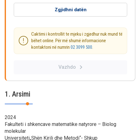
Zgjidhni datën
Caktimi i kontrollit te mjeku i zgjedhur nuk mund të
bëhet online. Për më shumë informacione
kontaktoni në numrin
02 3099 500
.
Vazhdo
1. Arsimi
2024
Fakulteti i shkencave matematike natyrore – Biolog
molekular
Universiteti„Shën Kirili dhe Metodi“- Shkup