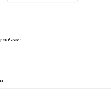
арен биолог
ла