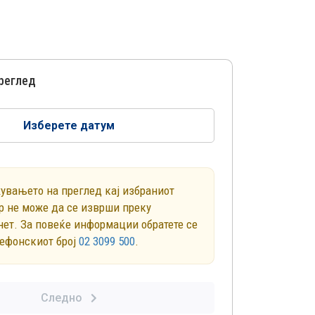
преглед
Изберете датум
увањето на преглед кај избраниот
р не може да се изврши преку
нет. За повеќе информации обратете се
лефонскиот број
02 3099 500
.
Следно