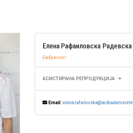
Елена
Рафаиловска Радевска
Ембриолог
АСИСТИРАНА РЕПРОДУКЦИЈА
Email:
elena.rafailovska@acibademsisti