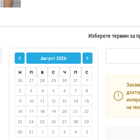
Изберете термин за 
Август 2026
Н
П
В
С
Ч
П
С
26
27
28
29
30
31
1
Закаж
2
3
4
5
6
7
8
докто
интер
9
10
11
12
13
14
15
на те
16
17
18
19
20
21
22
23
24
25
26
27
28
29
30
31
1
2
3
4
5