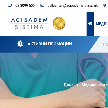
02 3099 500
callcenter@acibademsistina.mk
МЕДИ
АКТИВНИ ПРОМОЦИИ
НО
СП
СП
50
НО
Дома
Медицински 