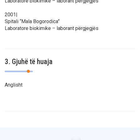
Laboratore biokimike – laborant përgjegjës
2001|
Spitali “Mala Bogorodica”
Laboratore biokimike – laborant përgjegjës
3. Gjuhë të huaja
Anglisht