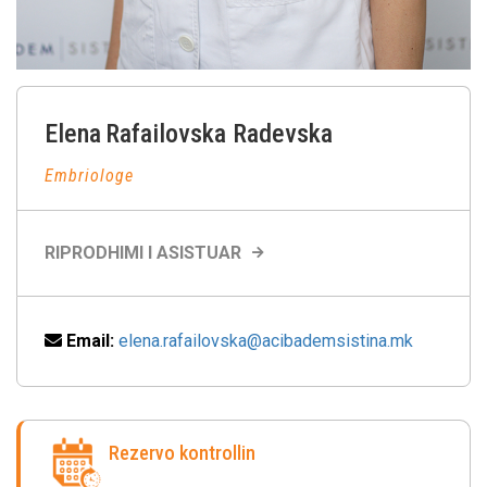
Elena
Rafailovska Radevska
Embriologe
RIPRODHIMI I ASISTUAR
Email:
elena.rafailovska@acibademsistina.mk
Rezervo kontrollin