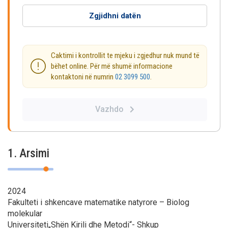
Zgjidhni datën
Caktimi i kontrollit te mjeku i zgjedhur nuk mund të
bëhet online. Për më shumë informacione
kontaktoni në numrin
02 3099 500
.
Vazhdo
1. Arsimi
2024
Fakulteti i shkencave matematike natyrore – Biolog
molekular
Universiteti„Shën Kirili dhe Metodi“- Shkup