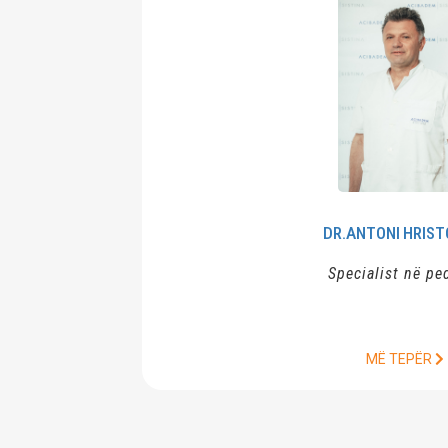
DR.ANTONI
HRISTOVSKI
Specialist në pediatri
MË TEPËR