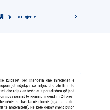
Qendra urgjente
jisë kujdeset për shëndetin dhe mirëqenën e
ëpërmjet ndjekjes së rritjes dhe zhvillimit të
timi dhe ndjekjen foshnjat e porsalindura që janë
on sipas parimit të rooming-in qëndrim 24 orësh
 dhe nënës së bashku në dhomë (nga momenti i
imit të maternitetit). Në këtë departament punon