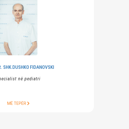
KO
FIDANOVSKI
pediatri
R