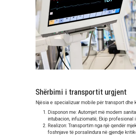
Shërbimi i transportit urgjent
Njësia e specializuar mobile për transport dhe 
Disponon me: Automjet më modern sanitar t
intubacion, infuziomatë; Ekip profesional
Realizon: Transportim nga një qendër mjekë
foshnjave të porsalindura në gjendje kriti