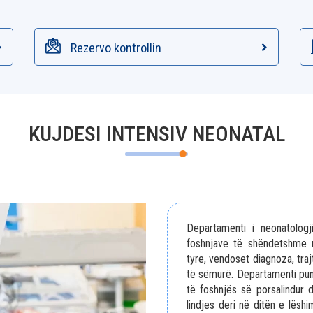
Rezervo kontrollin
KUJDESI INTENSIV NEONATAL
Departamenti i neonatolog
foshnjave të shëndetshme n
tyre, vendoset diagnoza, traj
të sëmurë. Departamenti pun
të foshnjës së porsalindur
lindjes deri në ditën e lësh