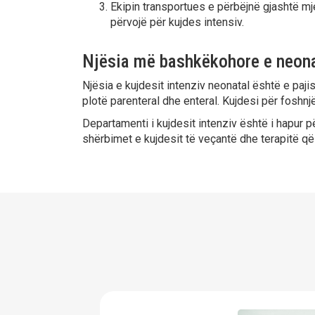
Ekipin transportues e përbëjnë gjashtë mjek
përvojë për kujdes intensiv.
Njësia më bashkëkohore e neonat
Njësia e kujdesit intenziv neonatal është e paj
plotë parenteral dhe enteral. Kujdesi për foshn
Departamenti i kujdesit intenziv është i hapur p
shërbimet e kujdesit të veçantë dhe terapitë që 