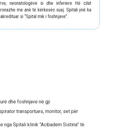
ve, neonatologëve si dhe inferiere ttë cilat
ronazhe me anë të kërkesës suaj. Spitali ynë ka
akredituar si “Spital mik i foshnjave”.
urë dhe foshnjave në gji
pirator transportues, monitor, set për
e nga Spitali klinik “Acibadem Sistina” të