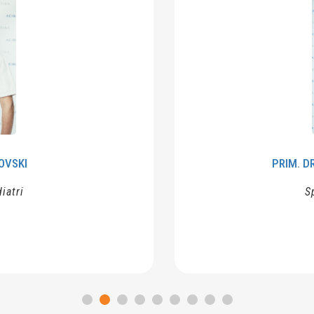
PRIM. DR. SHK.DUSH
Specialist në 
MË TEPË