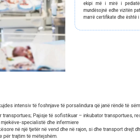
ekipi më i mirë i pediatër
mundësojnë edhe vizitën pat
marrë certifikate dhe është i 
kujdes intensiv të foshnjave të porsalindura që janë rëndë të sëm
ransportues; Pajisje të sofistikuar – inkubator transportues, res
 i mjekëve-specialistë dhe infermiere
sore në një tjetër në vend dhe në rajon, si dhe transport drejt dh
ke për trajtim të mëtejshëm.