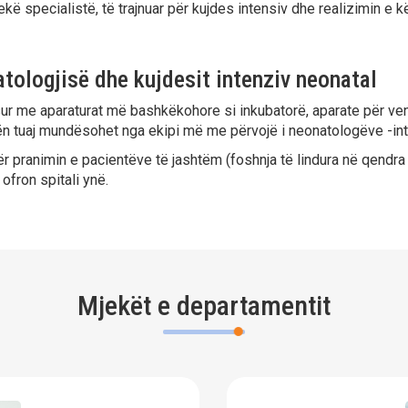
ë specialistë, të trajnuar për kujdes intensiv dhe realizimin e kë
ologjisë dhe kujdesit intenziv neonatal
isur me aparaturat më bashkëkohore si inkubatorë, aparate për ven
jën tuaj mundësohet nga ekipi më me përvojë i neonatologëve -int
ër pranimin e pacientëve të jashtëm (foshnja të lindura në qendra 
ofron spitali ynë.
Mjekët e departamentit