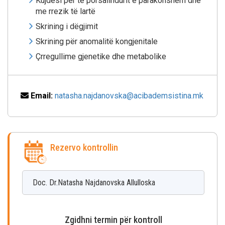
Kujdesi për të porsalindurit e parakohshëm dhe
me rrezik të lartë
Skrining i dëgjimit
Skrining për anomalitë kongjenitale
Çrregullime gjenetike dhe metabolike
Email:
natasha.najdanovska@acibademsistina.mk
Rezervo kontrollin
Doc. Dr.Natasha
Najdanovska Allulloska
Zgidhni termin për kontroll