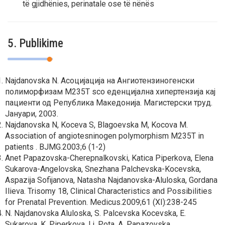
të gjidhënies, perinatale ose të nënës
5. Publikime
Najdanovska N. Асоцијација на Ангиотензиногенски
полиморфизам M235T sсо еденцијална хипертензија кај
пациенти од Република Македонија. Магистерски труд.
Јануари, 2003.
Najdanovska N, Koceva S, Blagoevska M, Kocova M.
Association of angiotesninogen polymorphism M235T in
patients . BJMG.2003;6 (1-2)
Anet Papazovska-Cherepnalkovski, Katica Piperkova, Elena
Sukarova-Angelovska, Snezhana Palchevska-Kocevska,
Aspazija Sofijanova, Natasha Najdanovska-Aluloska, Gordana
Ilieva. Trisomy 18, Clinical Characteristics and Possibilities
for Prenatal Prevention. Medicus.2009;61 (XI):238-245
N. Najdanovska Aluloska, S. Palcevska Kocevska, E.
Sukarova, K. Piperkova, Lj. Pota, A. Papazovska