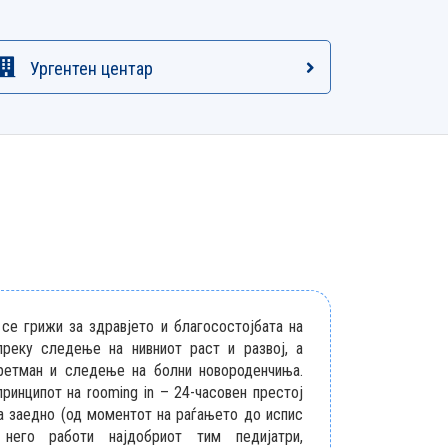
Ургентен центар
се грижи за здравјето и благосостојбата на
преку следење на нивниот раст и развој, а
третман и следење на болни новороденчиња.
ринципот на rooming in – 24-часовен престој
а заедно (од моментот на раѓањето до испис
него работи најдобриот тим педијатри,