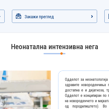
Закажи преглед
Неонатална интензивна нега
Одделот за неонатологија 
здравите новороденчиња 
достапна е и дијагноза, 
Одделот е конципиран по п
на новороденчето и мајкат
од породилиштето). Во 