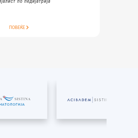
о педијатрија
ЌЕ