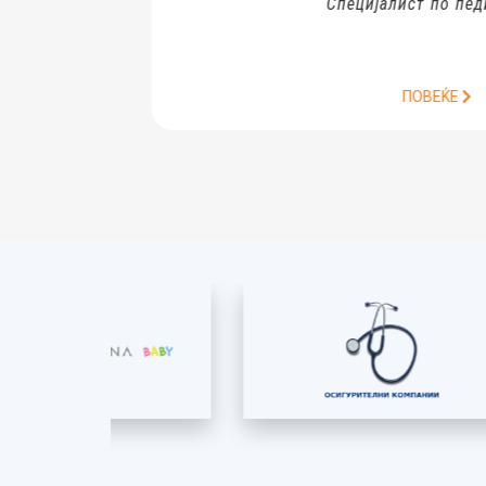
Специјалист по педијатрија
ПОВЕЌЕ