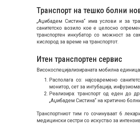
Транспорт на тешко болни н
„Аџибадем Систина“ има услови и за тр
санитетско возило кое е целосно опремен
транспортен инкубатор со можност за са
кислород за време на транспортот.
Итен транспортен сервис
Високоспецијализираната мобилна единица 
Располага со: најсовремено санитет
монитор, сет за интубација, инфузиом
Реализира: транспорт од еден до д
„Аџибадем Систина“ на критично болн
Транспортниот тим го сочинуваат 6 лекар
медицински сестри со искуство за интензив