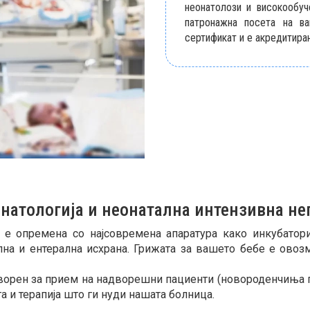
неонатолози и високообу
патронажна посета на в
сертификат и е акредитиран
натологија и неонатална интензивна не
а е опремена со најсовремена апаратура како инкубатор
ална и ентерална исхрана. Грижата за вашето бебе е овоз
отворен за прием на надворешни пациенти (новороденчиња
га и терапија што ги нуди нашата болница.