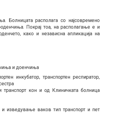
а. Болницата располага со најсовремено
оденчиња. Покрај тоа, на располагање е и
денчето, како и независна апликација на
нчиња и доенчиња
ортен инкубатор, транспортен респиратор,
сестра
и транспорт кон и од Клиничката болница
а и изведување ваков тип транспорт и пет