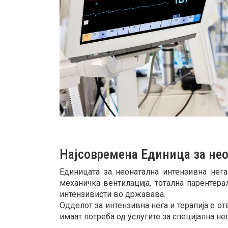
Најсовремена Единица за нео
Единицата за неонатална интензивна нег
механичка вентилација, тотална парентер
интензивисти во државава.
Одделот за интензивна нега и терапија е 
имаат потреба од услугите за специјална не