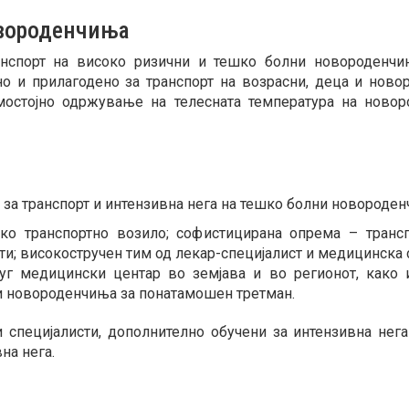
овороденчиња
анспорт на високо ризични и тешко болни новороденчињ
о и прилагодено за транспорт на возрасни, деца и новор
мостојно одржување на телесната температура на новоро
за транспорт и интензивна нега на тешко болни новороде
ско транспортно возило; софистицирана опрема – трансп
ати; високостручен тим од лекар-специјалист и медицинска 
руг медицински центар во земјава и во регионот, како 
и новороденчиња за понатамошен третман.
и специјалисти, дополнително обучени за интензивна нег
на нега.