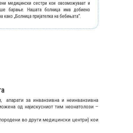
чени медицински сестри кои овозможуваат и
аше барање. Нашата болница има добиено
а како „Болница пријателка на бебињата“.
га
и, апарати за инванзивна и неинванзивна
можена од најискусниот тим неонатолози –
 породени во други медицински центри) кои