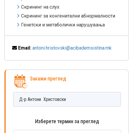
Скрининг на слух
Скрининг за конгенитални абнормалности
Генетски и метаболички нарушувања
Email:
antoni.hristovski@acibademsistina.mk
Закажи преглед
Д-р
Антони
Христовски
Изберете термин за преглед