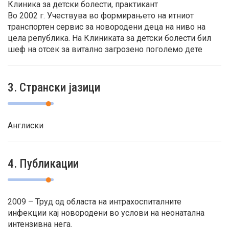
Клиника за детски болести, практикант
Во 2002 г. Учествува во формирањето на итниот
транспортен сервис за новородени деца на ниво на
цела република. На Клиниката за детски болести бил
шеф на отсек за витално загрозено поголемо дете
3. Странски јазици
Англиски
4. Публикации
2009 – Труд од областа на интрахоспиталните
инфекции кај новородени во услови на неонатална
интензивна нега.