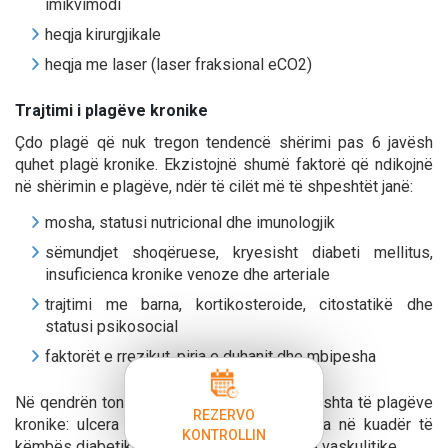
imikvimodi
heqja kirurgjikale
heqja me laser (laser fraksional eCO2)
Trajtimi i plagëve kronike
Çdo plagë që nuk tregon tendencë shërimi pas 6 javësh
quhet plagë kronike. Ekzistojnë shumë faktorë që ndikojnë
në shërimin e plagëve, ndër të cilët më të shpeshtët janë:
mosha, statusi nutricional dhe imunologjik
sëmundjet shoqëruese, kryesisht diabeti mellitus,
insuficienca kronike venoze dhe arteriale
trajtimi me barna, kortikosteroide, citostatikë dhe
statusi psikosocial
faktorët e rrezikut, pirja e duhanit dhe mbipesha
Në qendrën tonë trajtojmë llojet më të shpeshta të plagëve
REZERVO
kronike: ulcera arteriale dhe venoze, ulcera në kuadër të
KONTROLLIN
këmbës diabetike, si dhe ulcera me origjinë vaskulitike.