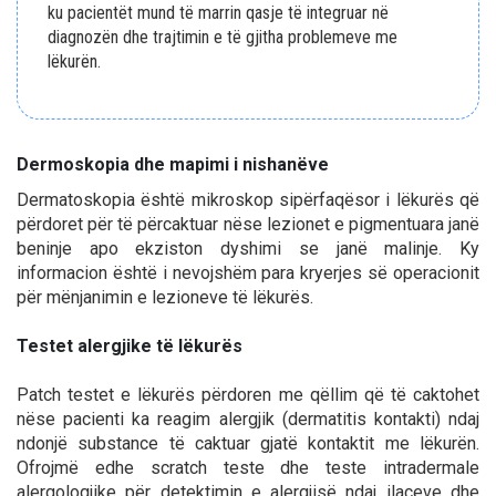
ku pacientët mund të marrin qasje të integruar në
diagnozën dhe trajtimin e të gjitha problemeve me
lëkurën.
Dermoskopia dhe mapimi i nishanëve
Dermatoskopia është mikroskop sipërfaqësor i lëkurës që
përdoret për të përcaktuar nëse lezionet e pigmentuara janë
beninje apo ekziston dyshimi se janë malinje. Ky
informacion është i nevojshëm para kryerjes së operacionit
për mënjanimin e lezioneve të lëkurës.
Testet alergjike të lëkurës
Patch testet e lëkurës përdoren me qëllim që të caktohet
nëse pacienti ka reagim alergjik (dermatitis kontakti) ndaj
ndonjë substance të caktuar gjatë kontaktit me lëkurën.
Ofrojmë edhe scratch teste dhe teste intradermale
alergologjike për detektimin e alergjisë ndaj ilaçeve dhe