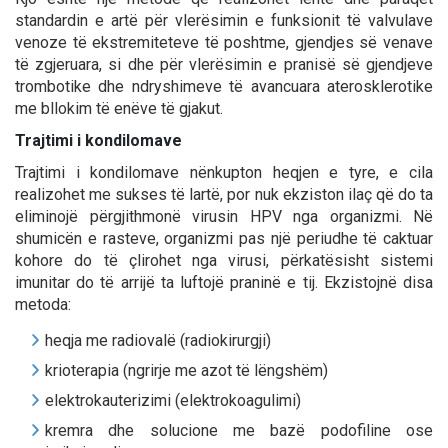
standardin e artë për vlerësimin e funksionit të valvulave
venoze të ekstremiteteve të poshtme, gjendjes së venave
të zgjeruara, si dhe për vlerësimin e pranisë së gjendjeve
trombotike dhe ndryshimeve të avancuara aterosklerotike
me bllokim të enëve të gjakut.
Trajtimi i kondilomave
Trajtimi i kondilomave nënkupton heqjen e tyre, e cila
realizohet me sukses të lartë, por nuk ekziston ilaç që do ta
eliminojë përgjithmonë virusin HPV nga organizmi. Në
shumicën e rasteve, organizmi pas një periudhe të caktuar
kohore do të çlirohet nga virusi, përkatësisht sistemi
imunitar do të arrijë ta luftojë praninë e tij. Ekzistojnë disa
metoda:
heqja me radiovalë (radiokirurgji)
krioterapia (ngrirje me azot të lëngshëm)
elektrokauterizimi (elektrokoagulimi)
kremra dhe solucione me bazë podofiline ose