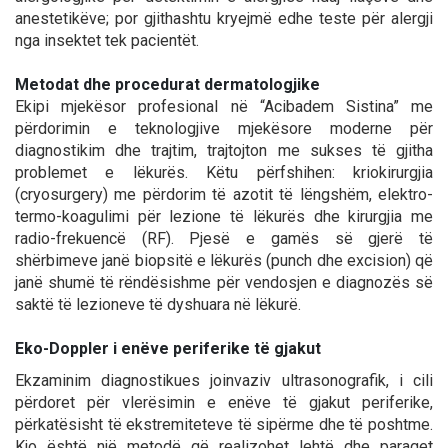
anestetikëve; por gjithashtu kryejmë edhe teste për alergji
nga insektet tek pacientët.
Metodat dhe procedurat dermatologjike
Ekipi mjekësor profesional në “Acibadem Sistina” me
përdorimin e teknologjive mjekësore moderne për
diagnostikim dhe trajtim, trajtojton me sukses të gjitha
problemet e lëkurës. Këtu përfshihen: kriokirurgjia
(cryosurgery) me përdorim të azotit të lëngshëm, elektro-
termo-koagulimi për lezione të lëkurës dhe kirurgjia me
radio-frekuencë (RF). Pjesë e gamës së gjerë të
shërbimeve janë biopsitë e lëkurës (punch dhe excision) që
janë shumë të rëndësishme për vendosjen e diagnozës së
saktë të lezioneve të dyshuara në lëkurë.
Eko-Doppler i enëve periferike të gjakut
Ekzaminim diagnostikues joinvaziv ultrasonografik, i cili
përdoret për vlerësimin e enëve të gjakut periferike,
përkatësisht të ekstremiteteve të sipërme dhe të poshtme.
Kjo është një metodë që realizohet lehtë dhe paraqet