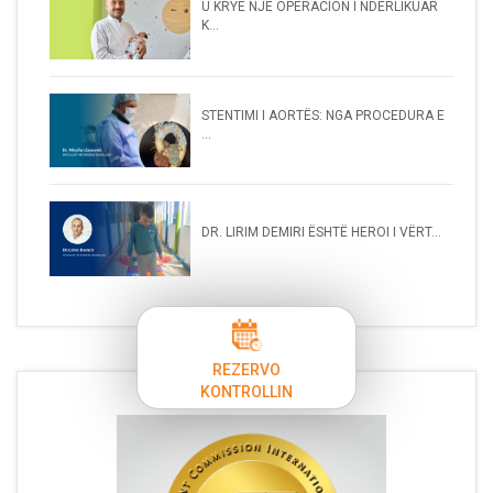
U KRYE NJË OPERACION I NDËRLIKUAR
K...
STENTIMI I AORTËS: NGA PROCEDURA E
...
DR. LIRIM DEMIRI ËSHTË HEROI I VËRT...
REZERVO
KONTROLLIN