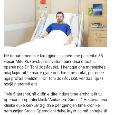
Në departamentin e kirurgjisë u njohëm me pacientin 35
vjeçar Mite Kuzevski, i cili vetëm para disa ditësh u
operua nga Dr. Toni Josifovski. I kënaqur dhe mirënjohës
ndaj kujdesit të marrë gjatë qëndrimit në spital, por edhe
nga profesionalizmi i Dr. Toni Josifovskit, vendosi që ta
ndajë historinë e tij.
“ Me 5 qershor, në ditën e ditëlindjes time erdha për tu
operuar në spitalin klinik “Acibadem Sistina”. Vizitova disa
klinika duke kërkuar zgjidhje për gjendjen time kronike –
sëmundjen Crohn. Operacioni duhej kryer sa më shpejtë të