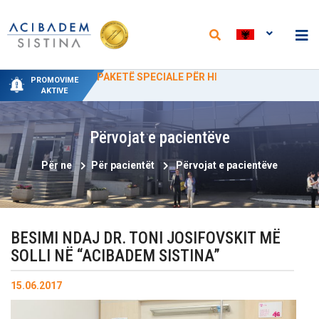
PAKETË SPECIALE PËR HIDROTERAPI
50% ZBRITJE PROMOCIONALE PËR SYNETINË
ÇMIME TË REJA TË ULURA PËR SHËRBIMET
PAKETA TË REJA NË DEPARTAMENTIN E
“ACIBADEM SISTINA” ME ÇMIME
PROMOVIME
MJEKËSIA FIZIKALE DHE REHABILITIMIT
LABORATORIKE NË "ACIBADEM SISTINA"
PROMOCIONALE PËR LINDJE NGA 15
AKTIVE
QERSHOR DERI MË 15 SHTATOR
Përvojat e pacientëve
Për ne
Për pacientët
Përvojat e pacientëve
BESIMI NDAJ DR. TONI JOSIFOVSKIT MË
SOLLI NË “ACIBADEM SISTINA”
15.06.2017