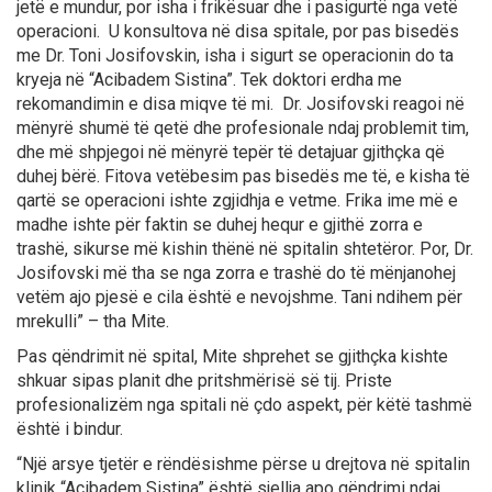
jetë e mundur, por isha i frikësuar dhe i pasigurtë nga vetë
operacioni. U konsultova në disa spitale, por pas bisedës
me Dr. Toni Josifovskin, isha i sigurt se operacionin do ta
kryeja në “Acibadem Sistina”. Tek doktori erdha me
rekomandimin e disa miqve të mi. Dr. Josifovski reagoi në
mënyrë shumë të qetë dhe profesionale ndaj problemit tim,
dhe më shpjegoi në mënyrë tepër të detajuar gjithçka që
duhej bërë. Fitova vetëbesim pas bisedës me të, e kisha të
qartë se operacioni ishte zgjidhja e vetme. Frika ime më e
madhe ishte për faktin se duhej hequr e gjithë zorra e
trashë, sikurse më kishin thënë në spitalin shtetëror. Por, Dr.
Josifovski më tha se nga zorra e trashë do të mënjanohej
vetëm ajo pjesë e cila është e nevojshme. Tani ndihem për
mrekulli” – tha Mite.
Pas qëndrimit në spital, Mite shprehet se gjithçka kishte
shkuar sipas planit dhe pritshmërisë së tij. Priste
profesionalizëm nga spitali në çdo aspekt, për këtë tashmë
është i bindur.
“Një arsye tjetër e rëndësishme përse u drejtova në spitalin
klinik “Acibadem Sistina” është sjellja apo qëndrimi ndaj