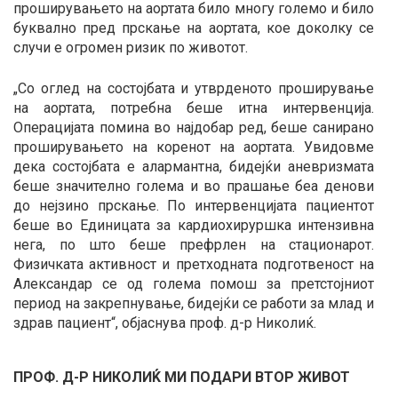
проширувањето на аортата било многу големо и било
буквално пред прскање на аортата, кое доколку се
случи е огромен ризик по животот.
„Со оглед на состојбата и утврденото проширување
на аортата, потребна беше итна интервенција.
Операцијата помина во најдобар ред, беше санирано
проширувањето на коренот на аортата. Увидовме
дека состојбата е алармантна, бидејќи аневризмата
беше значително голема и во прашање беа денови
до нејзино прскање. По интервенцијата пациентот
беше во Единицата за кардиохируршка интензивна
нега, по што беше префрлен на стационарот.
Физичката активност и претходната подготвеност на
Александар се од голема помош за претстојниот
период на закрепнување, бидејќи се работи за млад и
здрав пациент“, објаснува проф. д-р Николиќ.
ПРОФ. Д-Р НИКОЛИЌ МИ ПОДАРИ ВТОР ЖИВОТ