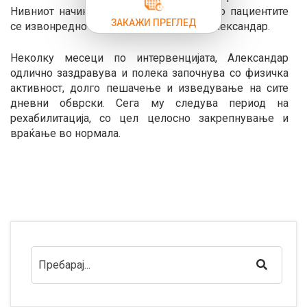
Нивниот начин на работа и пристапот со пациентите
ЗАКАЖИ ПРЕГЛЕД
се извонредно професионални“, вели Александар.
Неколку месеци по интервенцијата, Александар
одлично заздравува и полека започнува со физичка
активност, долго пешачење и изведување на сите
дневни обврски. Сега му следува период на
рехабилитација, со цел целосно закрепнување и
враќање во нормала.