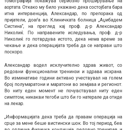
томографија покажува сериозно проширување на
аортата. Откако му било укажано дека состојбата бара
итна интервенција, Александар, по препорака од
пријатели, доаѓа во Клиничката болница „Аџибадем
Систина“, на преглед кај проф. д-р Александар
Николиќ. По направените иследувања, проф. д-р
Николиќ го потврдува истото, дека нема време за
чекање и дека операцијата треба да се направи што
поскоро.
Александар водел исклучително здрав живот, со
редовни функционални тренинзи и здрава исхрана.
Во изминативе години активно учествувал на голем
број полумаратони и маратони во земјава и регионот.
Во ниту еден момент не почувствувал ниту еден
симптом, никакви тегоби што би го натерале да отиде
на лекар.
„Информацијата дека треба да правам операција на
срце за мене беше вистински шок. Во тој период, бев
во одлична физичка кондиција, редовно тренирав и