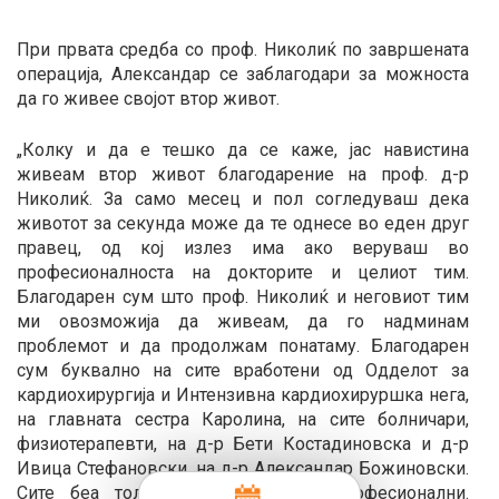
При првата средба со проф. Николиќ по завршената
операција, Александар се заблагодари за можноста
да го живее својот втор живот.
„Колку и да е тешко да се каже, јас навистина
живеам втор живот благодарение на проф. д-р
Николиќ. За само месец и пол согледуваш дека
животот за секунда може да те однесе во еден друг
правец, од кој излез има ако веруваш во
професионалноста на докторите и целиот тим.
Благодарен сум што проф. Николиќ и неговиот тим
ми овозможија да живеам, да го надминам
проблемот и да продолжам понатаму. Благодарен
сум буквално на сите вработени од Одделот за
кардиохирургија и Интензивна кардиохируршка нега,
на главната сестра Каролина, на сите болничари,
физиотерапевти, на д-р Бети Костадиновска и д-р
Ивица Стефановски, на д-р Александар Божиновски.
Сите беа толку организирани и професионални.