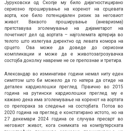
Јуруковски од Скопје му било дијагностицирано
сериозно проширување на коренот на срцевата
аорта, кое било потенцијален ризик за неговиот
живот. Ваквото проширување (аневризма)
претставува зголемување на дијаметарот на
почетниот дел од аортата – најголемата артерија во
телото што излегува директно од левата комора на
срцето. Ова може да доведе до сериозни
компликации и може да е животозагрозувачка
состојба доколку навреме не се препознае и третира.
Александар во изминативе години немал ниту еден
симптом што би можело да го натера да отиде на
детален кардиолошки преглед. Првично во 2015
година на рутински кардиолошки преглед му е
кажано дека има зголемување на коренот на аортата
со препорака за следење на состојбата. Потоа во
2020 година на преглед е констатирано истото, но на
27 декември 2024 година се случува пресврт во
неговиот живот, кога снимката на компјутерската