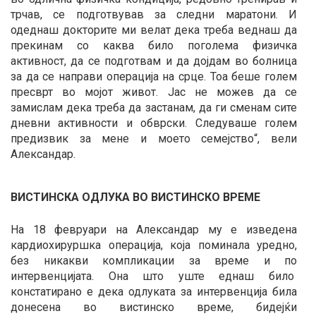
трчав, се подготвував за следни маратони. И
одеднаш докторите ми велат дека треба веднаш да
прекинам со каква било поголема физичка
активност, да се подготвам и да дојдам во болница
за да се направи операција на срце. Тоа беше голем
пресврт во мојот живот. Јас не можев да се
замислам дека треба да застанам, да ги сменам сите
дневни активности и обврски. Следуваше голем
предизвик за мене и моето семејство“, вели
Александар.
ВИСТИНСКА ОДЛУКА ВО ВИСТИНСКО ВРЕМЕ
На 18 февруари на Александар му е изведена
кардиохируршка операција, која поминала уредно,
без никакви компликации за време и по
интервенцијата. Она што уште еднаш било
констатирано е дека одлуката за интервенција била
донесена во вистинско време, бидејќи