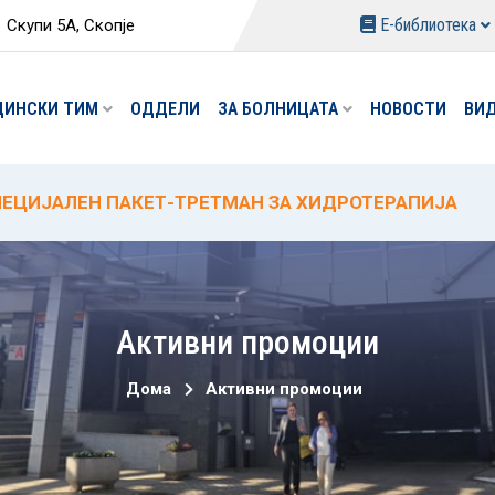
Е-библиотека
Скупи 5А, Скопје
ЦИНСКИ ТИМ
ОДДЕЛИ
ЗА БОЛНИЦАТА
НОВОСТИ
ВИ
ВИ ПАКЕТИ НА ОДДЕЛОТ ЗА ФИЗИКАЛНА МЕДИЦИНА
ЕЦИЈАЛЕН ПАКЕТ-ТРЕТМАН ЗА ХИДРОТЕРАПИЈА
ЕЦИЈАЛНИ ПРОМОТИВНИ ЦЕНИ ЗА ПОРОДУВАЊЕ ОД 
% ПРОМОТИВЕН ПОПУСТ ЗА ЦИРКУМЦИЗИЈА
ВИ АНАЛИЗИ И НАМАЛЕНИ ЦЕНИ ВО ЛАБОРАТОРИЈАТ
Активни промоции
Дома
Активни промоции