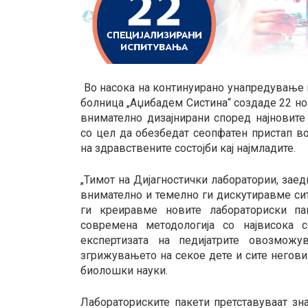
Во насока на континуирано унапредување н
болница „Аџибадем Систина“ создаде 22 но
внимателно дизајнирани според најновите
со цел да обезбедат сеопфатен пристап во
на здравствените состојби кај најмладите.
„Тимот на Дијагностички лаборатории, заед
внимателно и темелно ги дискутиравме сите
ги креиравме новите лабораториски пак
современа методологија со највисока с
експертизата на педијатрите овозмож
згрижувањето на секое дете и сите негови 
биолошки науки.
Лабораториските пакети претставуваат зн