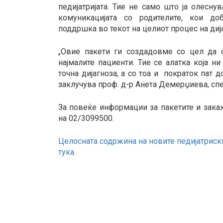
педијатријата. Тие не само што ја олеснув
комуникацијата со родителите, кои доб
поддршка во текот на целиот процес на диј
„Овие пакети ги создадовме со цел да 
најмалите пациенти. Тие се алатка која н
точна дијагноза, а со тоа и пократок пат 
заклучува проф. д-р Анета Демерџиева, спец
За повеќе информации за пакетите и закаж
на 02/3099500.
Целосната содржина на новите педијатриск
тука.