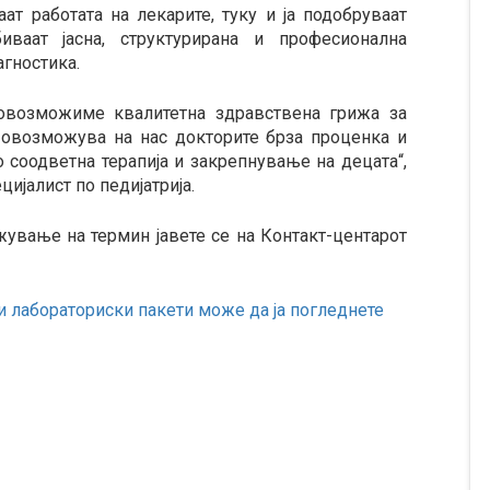
аат работата на лекарите, туку и ја подобруваат
иваат јасна, структурирана и професионална
агностика.
овозможиме квалитетна здравствена грижа за
и овозможува на нас докторите брза проценка и
до соодветна терапија и закрепнување на децата“,
ијалист по педијатрија.
ување на термин јавете се на Контакт-центарот
и лабораториски пакети може да ја погледнете