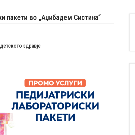
ки пакети во „Аџибадем Систина“
 детското здравјe