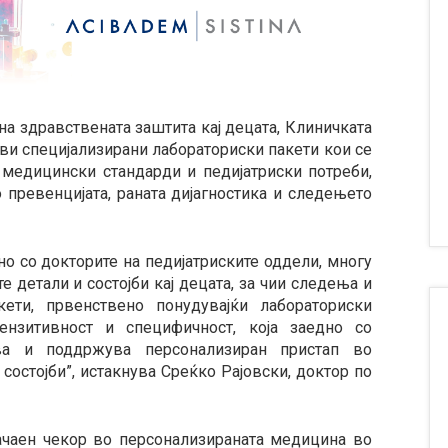
а здравствената заштита кај децата, Клиничката
ви специјализирани лабораториски пакети кои се
 медицински стандарди и педијатриски потреби,
 превенцијата, раната дијагностика и следењето
но со докторите на педијатриските оддели, многу
 детали и состојби кај децата, за чии следења и
ети, првенствено понудувајќи лабораториски
ензитивност и специфичност, која заедно со
ува и поддржува персонализиран пристап во
состојби”, истакнува Среќко Рајовски, доктор по
ачаен чекор во персонализираната медицина во