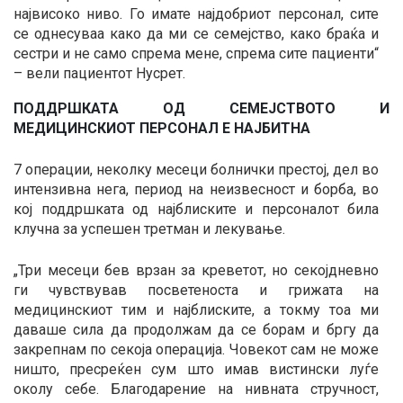
највисоко ниво. Го имате најдобриот персонал, сите
се однесуваа како да ми се семејство, како браќа и
сестри и не само спрема мене, спрема сите пациенти“
– вели пациентот Нусрет.
ПОДДРШКАТА ОД СЕМЕЈСТВОТО И
МЕДИЦИНСКИОТ ПЕРСОНАЛ Е НАЈБИТНА
7 операции, неколку месеци болнички престој, дел во
интензивна нега, период на неизвесност и борба, во
кој поддршката од најблиските и персоналот била
клучна за успешен третман и лекување.
„Три месеци бев врзан за креветот, но секојдневно
ги чувствував посветеноста и грижата на
медицинскиот тим и најблиските, а токму тоа ми
даваше сила да продолжам да се борам и бргу да
закрепнам по секоја операција. Човекот сам не може
ништо, пресреќен сум што имав вистински луѓе
околу себе. Благодарение на нивната стручност,