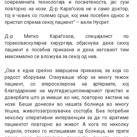
современата технологија и посветеноста, јас сум
повторно на нозе. Д-р Караѓозов не е само доктор,
тој е човек со големо срце, кој има посебен однос и
пристап спрема секој пациент“ – вели Нусрет.
Д-р Митко Караѓозов, специјалист по
тораковаскуларна хирургија, објаснува дека секој
пациент е посебна приказна и дека неговиот тим
максимално се вложува за секој од нив.
„Ова е една среќно завршена приказна, за која со
радост зборувам. Стануваше збор за многу тежок
пациент, со атеросклероза на артериите, кој
благодарение на мултидисциплинарниот пристап и
довербата што ја имаше во нас, повторно застана на
нозе. Беше донесен во нашата болница во многу
тешка, животозагрозувачка состојба. Беа потребни
неколку оперативни интервенции за да го вратиме
пациентот повторно во живот. А кога по неколку
недели, откако го испишавме од болница, ми прати