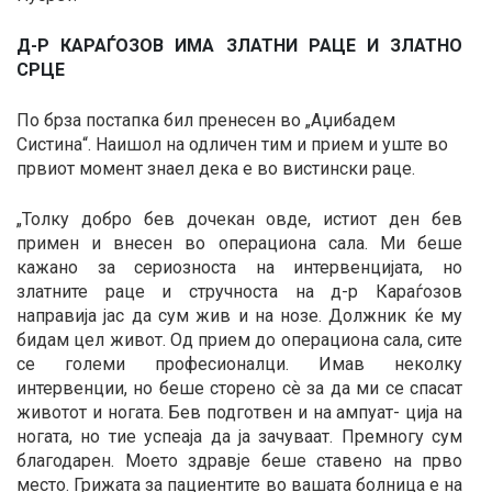
Д-Р КАРАЃОЗОВ ИМА ЗЛАТНИ РАЦЕ И ЗЛАТНО
СРЦЕ
По брза постапка бил пренесен во „Аџибадем
Систина“. Наишол на одличен тим и прием и уште во
првиот момент знаел дека е во вистински раце.
„Толку добро бев дочекан овде, истиот ден бев
примен и внесен во операциона сала. Ми беше
кажано за сериозноста на интервенцијата, но
златните раце и стручноста на д-р Караѓозов
направија јас да сум жив и на нозе. Должник ќе му
бидам цел живот. Од прием до операциона сала, сите
се големи професионалци. Имав неколку
интервенции, но беше сторено сѐ за да ми се спасат
животот и ногата. Бев подготвен и на ампуат- ција на
ногата, но тие успеаја да ја зачуваат. Премногу сум
благодарен. Моето здравје беше ставено на прво
место. Грижата за пациентите во вашата болница е на