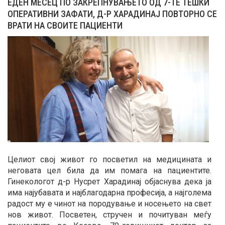
ЕДЕН МЕСЕЦ ПО ЗАКРЕПНУВАЊЕТО ОД 7-ТЕ ТЕШКИ
ОПЕРАТИВНИ ЗАФАТИ, Д-Р ХАРАДИНАЈ ПОВТОРНО СЕ
ВРАТИ НА СВОИТЕ ПАЦИЕНТИ
Целиот свој живот го посветил на медицината и
неговата цел била да им помага на пациентите.
Гинекологот д-р Нусрет Харадинај објаснува дека ја
има најубавата и најблагодарна професија, а најголема
радост му е чинот на породување и носењето на свет
нов живот. Посветен, стручен и почитуван меѓу