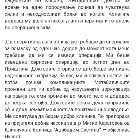
пациентите во Косово, 70-годишниот доктор за
време на едно породување почнал да чувствува
силни и неподносливи болки во ногата. Колегите
веднаш му дале антикоагулантна терапија и го внеле
во операциона сала.
„Од оперативна сала во која јас требаше да оперирам,
за помалку од еден час, дојдов до момент кога мене
требаше да ми се изведе операција. Ми беше
изведена сериозна операција во истиот ден во
Приштина. Докторите сторија сѐ што беше во нивна
надлежност, направија бајпас, ми ја спасија ногата, но
потоа почнаа компликациите. Метаболичките
промени што ги добив од нарушената циркулација
направија големи промени во моето тело и доведоа
до тешка состојба. Докторите рекоа дека направиле
сѐ и дека немаат можност за понатамошно следење.
Ме советуваа да барам добра клиника. По препорака
на пријатели добив насока за д-р Митко Караѓозов од
Клиничката болница ‘Аџибадем Систина’“ – објаснува
Нусрет.