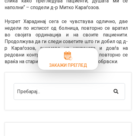
слика како прегледува пациенти, душата ми се
наполни“ – сподели д-р Митко Караѓозов.
Нусрет Харадинај сега се чувствува одлично, две
недели по исписот од болница, повторно се вратил
во својата ординација и на своите пациенити.
Продолжува да ги следи советите што ги добил од д-
р Караѓозов, внимава на исхраната и доаѓа на
редовни контроли. Полека, но сигурно повторно се
враќа на стариот живот и секојдневните обрвски.
ЗАКАЖИ ПРЕГЛЕД