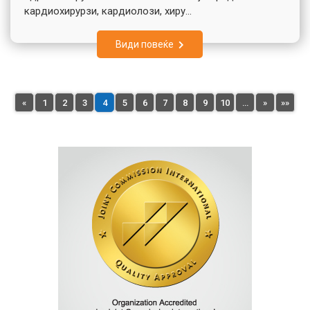
кардиохирурзи, кардиолози, хиру...
Види повеќе
«
1
2
3
4
5
6
7
8
9
10
…
»
»»