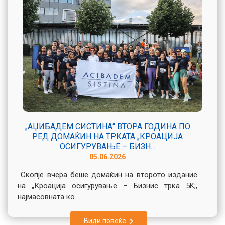
„АЏИБАДЕМ СИСТИНА“ ВТОРА ГОДИНА ПО
РЕД ДОМАЌИН НА ТРКАТА „КРОАЦИЈА
ОСИГУРУВАЊЕ – БИЗН...
05.06.2026
Скопје вчера беше домаќин на второто издание
на „Кроација осигурување – Бизнис трка 5K;,
најмасовната ко...
Види повеќе