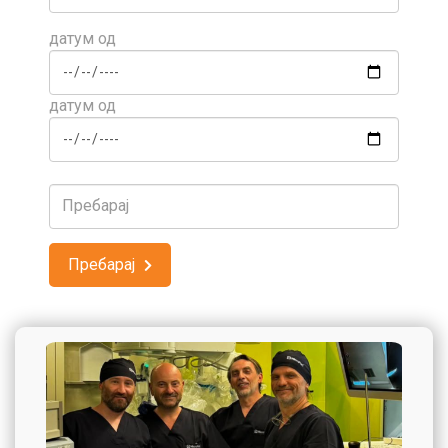
датум од
датум од
Пребарај