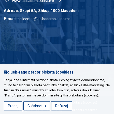
Adresa:
Skupi 5A, Shkup 1000 Maqedoni
E-mail:
callcenter@acibademsistina.mk
Kjo ueb-faqe përdor biskota (cookies)
Faqja jonë e internetit përdor biskota. Përveç atyre të domosdoshme,
mund të përdorim biskota për funksionalitet, analitikë dhe marketing. Në
fushën "Cilësimet", mund t’i zgjidhni biskotat, ndërsa duke klikuar
"Pranoj", pajtoheni me përdorimin e të gjitha biskotave (cookies).
Politika e privatësisë
|
Politika e biskotave (cookies)
Pranoj
Cilësimet
Refuzoj
Copyright © 2026 Developed by
Unet
All rights reserved.