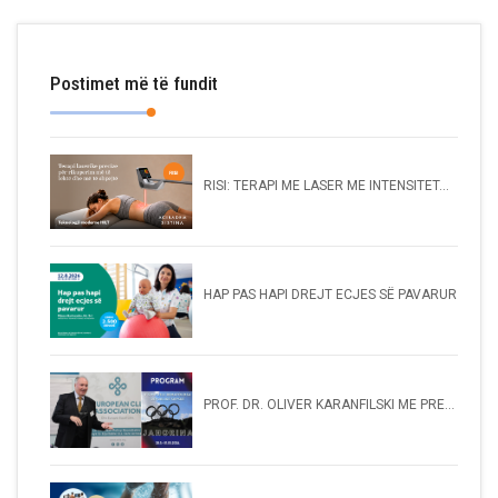
Postimet më të fundit
RISI: TERAPI ME LASER ME INTENSITET...
HAP PAS HAPI DREJT ECJES SË PAVARUR
PROF. DR. OLIVER KARANFILSKI ME PRE...