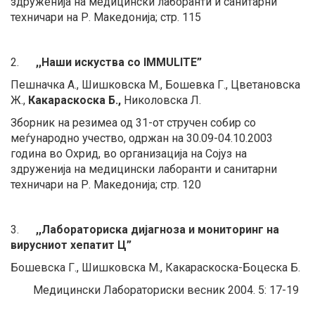
здруженија на медицински лаборанти и санитарни
техничари на Р. Македонија; стр. 115
2.
,,Наши искуства со IMMULITE”
Пешначка А., Шишковска М., Бошевка Г., Цветановска
Ж.,
Какараскоска Б.,
Николовска Л.
Зборник на резимеа од 31-от стручен собир со
меѓународно учество, одржан на 30.09-04.10.2003
година во Охрид, во организација на Сојуз на
здруженија на медицински лаборанти и санитарни
техничари на Р. Македонија; стр. 120
3.
,,Лабораториска дијагноза и мониторинг на
вирусниот хепатит Ц”
Бошевска Г., Шишковска М.,
Какараскоска-Боцеска Б.
Медицински Лабораториски весник 2004. 5: 17-19