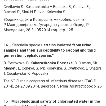
Cvetkovic S.,
Kakaraskoska – Boceska B.,
Coneva E.,
Osmani D., Shakiri E., Ivic -Kolevska S.
Зборник од 5-ти Конгрес на микробиолози на
Р.Македонија со меѓународно учество, Охрид, Р.
Македонија; 28-31.05.2014 год.; стр. 125
14.
,,
Klebsiella species
strains isolated from urine
samples and their susceptibility to second and third
generation cephalosporins”
B. Petrovska,
B. Kakaraskoska Boceska,
D. Osmani, Sh.
Memeti, E. Coneva, S. Ivic Kolevska, S. Cvetkovic, E. Shaqiri,
T. Cuculovska, K. Popovska
th
The 6
Eurasia congress of infectious diseases (EACID
2014), 24-27.09.2014, Belgrade, Serbia; Abstract book p. 25
15.
,,Microbiological safety of chlorinated water in the