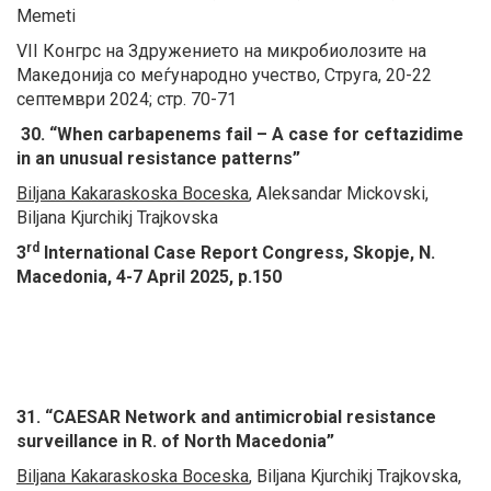
Memeti
VII Конгрс на Здружението на микробиолозите на
Македонија со меѓународно учество, Струга, 20-22
септември 2024; стр. 70-71
30
.
“When carbapenems fail – A case for ceftazidime
in an unusual resistance patterns”
Biljana Kakaraskoska Boceska
, Aleksandar Mickovski,
Biljana Kjurchikj Trajkovska
rd
3
International Case Report Congress, Skopje, N.
Macedonia, 4-7 April 2025, p.150
31
.
“CAESAR Network and antimicrobial resistance
surveillance in R. of North Macedonia”
Biljana Kakaraskoska Boceska
, Biljana Kjurchikj Trajkovska,