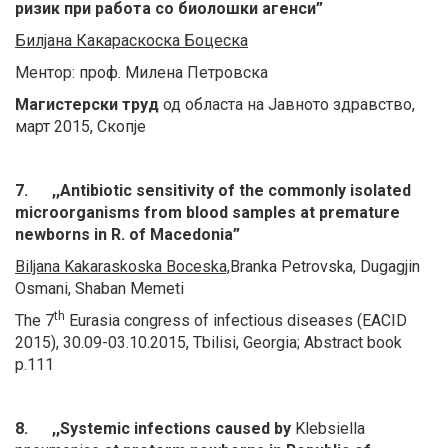
ризик при работа со биолошки агенси”
Билјана Какараскоска Боцеска
Ментор: проф.
Милена Петровска
Магистерски труд
од областа на Јавното здравство,
март 2015, Скопје
7. ,,Antibiotic sensitivity of the commonly isolated
microorganisms from blood samples at premature
newborns in R. of Macedonia”
Biljana Kakaraskoska Boceska,
Branka Petrovska, Dugagjin
Osmani, Shaban Memeti
th
The 7
Eurasia congress of infectious diseases (EACID
2015), 30.09-03.10.2015, Tbilisi, Georgia; Abstract book
p.111
8. ,,Systemic infections caused by
Klebsiella