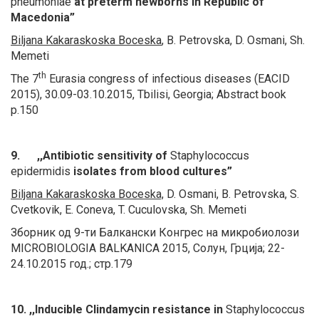
pneumoniae
at preterm newborns in Republic of
Macedonia”
Biljana Kakaraskoska Boceska
,
B. Petrovska, D. Osmani, Sh.
Memeti
th
The 7
Eurasia congress of infectious diseases (EACID
2015), 30.09-03.10.2015, Tbilisi, Georgia; Abstract book
p.150
9. ,,Antibiotic sensitivity of
Staphylococcus
epidermidis
isolates from blood cultures”
Biljana Kakaraskoska Boceska,
D. Osmani, B. Petrovska, S.
Cvetkovik, E. Coneva, T. Cuculovska, Sh. Memeti
Зборник од 9-ти Балкански Конгрес на микробиолози
MICROBIOLOGIA BALKANICA 2015, Солун, Грција; 22-
24.10.2015 год.; стр.179
10. ,,Inducible Clindamycin resistance in
Staphylococcus