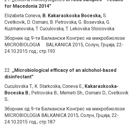
for Macedonia 2014”
Elizabeta Coneva,
B. Kakaraskoska Boceska,
S.
Cvetkovik, D. Osmani, B. Petrovska, G. Bosevska, G.
Kuzmanovska, T. Cuculovska, T. Lekovska Stoicovska
Зборник од 9-ти Балкански Конгрес на микробиолози
MICROBIOLOGIA BALKANICA 2015, Солун, Грција; 22-
24.10.2015 год.; стр.193
22.
,,Microbiological efficacy of an alchohol-based
disinfectant”
Cuculovska T., K. Starkoska, Coneva E.,
Kakaraskoska-
Boceska B
., Petrovska B., Memeti Sh., Osmani D., Cvetkovik
S
.
Зборник од 9-ти Балкански Конгрес на микробиолози
MICROBIOLOGIA BALKANICA 2015, Солун, Грција; 22-
24.10.2015 год.; стр.187