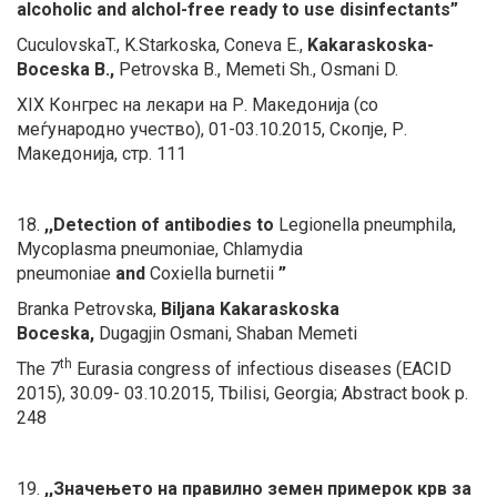
alcoholic and alchol-free ready to use disinfectants”
CuculovskaT., K.Starkoska, Coneva E.,
Kakaraskoska-
Boceska B.,
Petrovska B., Memeti Sh., Osmani D.
XIX Конгрес на лекари на Р. Македонија (со
меѓународно учество), 01-03.10.2015, Скопје, Р.
Македонија, стр. 111
18.
,,Detection of antibodies to
Legionella pneumphila,
Mycoplasma pneumoniae, Chlamydia
pneumoniae
and
Coxiella burnetii
”
Branka Petrovska,
Biljana Kakaraskoska
Boceska,
Dugagjin Osmani, Shaban Memeti
th
The 7
Eurasia congress of infectious diseases (EACID
2015), 30.09- 03.10.2015, Tbilisi, Georgia; Abstract book p.
248
19.
,,Значењето на правилно земен примерок крв за