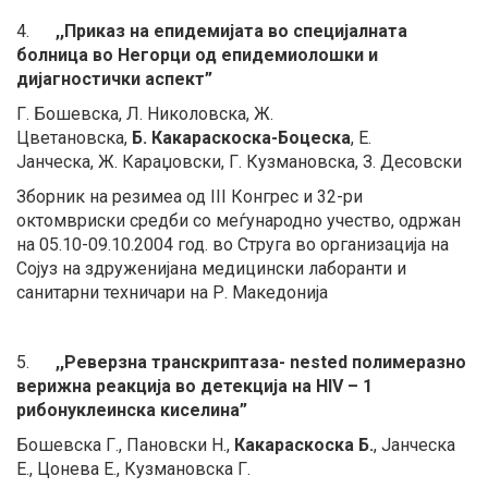
4.
,,Приказ на епидемијата во специјалната
болница во Негорци од епидемиолошки и
дијагностички аспект”
Г. Бошевска, Л. Николовска, Ж.
Цветановска,
Б.
Какараскоска-Боцеска
,
Е.
Јанческа
,
Ж. Караџовски, Г. Кузмановска, З. Десовски
Зборник на резимеа од III Конгрес и 32-ри
октомвриски средби со меѓународно учество, одржан
на 05.10-09.10.2004 год. во Струга во организација на
Сојуз на здруженијана медицински лаборанти и
санитарни техничари на Р. Македонија
5.
,,Реверзна транскриптаза- nested полимеразно
верижна реакција во детекција на HIV – 1
рибонуклеинска киселина”
Бошевска Г., Пановски Н.,
Какараскоска Б.
, Јанческа
Е., Цонева Е., Кузмановска Г.