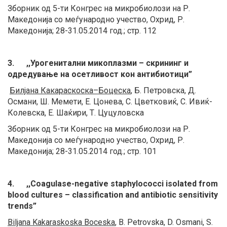
Зборник од 5-ти Конгрес на микробиолози на Р.
Македонија со меѓународно учество, Охрид, Р.
Македонија; 28-31.05.2014 год.; стр. 112
3. ,,Урогенитални микоплазми – скрининг и
одредување на осетливост кон антибиотици”
Билјана Какараскоска–Боцеска
, Б. Петровска, Д.
Османи, Ш. Мемети, Е. Цонева, С. Цветковиќ, С. Ивиќ-
Колевска, Е. Шаќири, Т. Цуцуловска
Зборник од 5-ти Конгрес на микробиолози на Р.
Македонија со меѓународно учество, Охрид, Р.
Македонија; 28-31.05.2014 год.; стр. 101
4. ,,Coagulase-negative staphylococci isolated from
blood cultures – classification and antibiotic sensitivity
trends”
Biljana Kakaraskoska Boceska
,
B. Petrovska, D. Osmani, S.