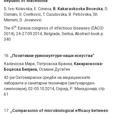
Republic of Macedonia”
S. Ivic Kolevska, E. Coneva,
B. Kakaraskoska Boceska
, D.
Osmani, S. Cvetkovic, T. Cuculovska, B. Petrovska, Sh.
Memeti, D. Jovanovic
th
The 6
Eurasia congress of infectious diseases (EACID
2014), 24-27.09.2014, Belgrade, Serbia; Abstract book p.
340
16.
,,Позитивни уринокултури-наши искуства”
Калачоска Маре, Петровска Бранка,
Какараскоска-
Боцеска Билјана,
Османи Дугаѓин
42-ри Октомвриски средби на медицинските
лаборанти и санитарни техничари (меѓународен
симпозиум), 02-05.10.2014, Охрид, Р. Македонија; стр.
61
17.
,,Comparasion of microbiological efficacy between