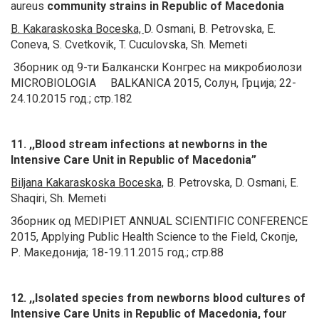
aureus
community strains in Republic of Macedoniа
B. Kakaraskoska Boceska,
D. Osmani, B. Petrovska, E.
Coneva, S. Cvetkovik, T. Cuculovska, Sh. Memeti
Зборник од 9-ти Балкански Конгрес на микробиолози
MICROBIOLOGIA BALKANICA 2015, Солун, Грција; 22-
24.10.2015 год.; стр.182
11. ,,Blood stream infections at newborns in the
Intensive Care Unit in Republic of Macedonia”
Biljana Kakaraskoska Boceska,
B. Petrovska, D. Osmani, E.
Shaqiri, Sh. Memeti
Зборник од MEDIPIET ANNUAL SCIENTIFIC CONFERENCE
2015, Applying Public Health Science to the Field, Скопје,
Р. Македонија; 18-19.11.2015 год.; стр.88
12. ,,Isolated species from newborns blood cultures of
Intensive Care Units in Republic of Macedonia, four