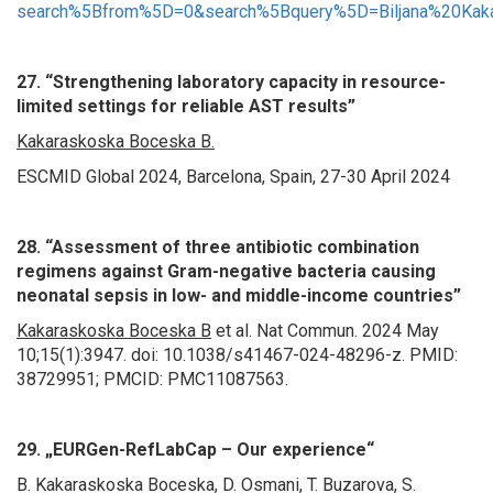
search%5Bfrom%5D=0&search%5Bquery%5D=Biljana%20Kaka
27. “Strengthening laboratory capacity in resource-
limited settings for reliable AST results”
Kakaraskoska Boceska B.
ESCMID Global 2024, Barcelona, Spain, 27-30 April 2024
28. “Assessment of three antibiotic combination
regimens against Gram-negative bacteria causing
neonatal sepsis in low- and middle-income countries”
Kakaraskoska Boceska B
et al.
Nat Commun. 2024 May
10;15(1):3947. doi: 10.1038/s41467-024-48296-z. PMID:
38729951; PMCID: PMC11087563.
29
. „EURGen-RefLabCap – Our experience“
B. Kakaraskoska Boceska
, D. Osmani, T. Buzarova, S.