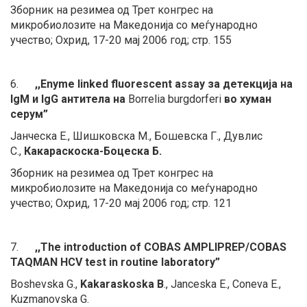
Зборник на резимеа од Трет конгрес на
микробиолозите на Македонија со меѓународно
учество; Охрид, 17-20 мај 2006 год; стр. 155
6.
,,Enyme linked fluorescent assay за детекција на
IgM и IgG антитела на
Borrelia burgdorferi
во хуман
серум”
Јанческа Е., Шишковска М., Бошевска Г., Дувлис
С.,
Какараскоска-Боцеска Б.
Зборник на резимеа од Трет конгрес на
микробиолозите на Македонија со меѓународно
учество; Охрид, 17-20 мај 2006 год; стр. 121
7.
,,The introduction of COBAS AMPLIPREP/COBAS
TAQMAN HCV test in routine laboratory”
Boshevska G.,
Kakaraskoska B
., Janceska E., Coneva E.,
Kuzmanovska G.