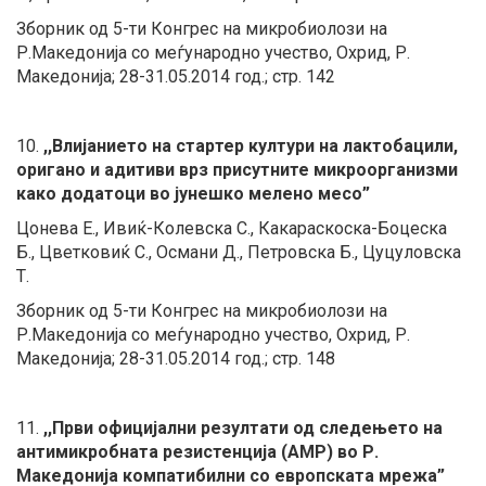
Зборник од 5-ти Конгрес на микробиолози на
Р.Македонија со меѓународно учество, Охрид, Р.
Македонија; 28-31.05.2014 год.; стр. 142
10.
,,Влијанието на стартер култури на лактобацили,
оригано и адитиви врз присутните микроорганизми
како додатоци во јунешко мелено месо”
Цонева Е., Ивиќ-Колевска С.,
Какараскоска-Боцеска
Б.,
Цветковиќ С., Османи Д., Петровска Б., Цуцуловска
Т.
Зборник од 5-ти Конгрес на микробиолози на
Р.Македонија со меѓународно учество, Охрид, Р.
Македонија; 28-31.05.2014 год.; стр. 148
11.
,,Први официјални резултати од следењето на
антимикробната резистенција (АМР) во Р.
Македонија компатибилни со европската мрежа”