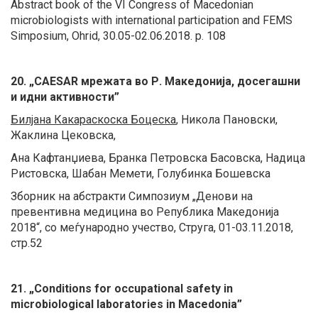
Abstract book of the VI Congress of Macedonian
microbiologists with international participation and FEMS
Simposium, Ohrid, 30.05-02.06.2018. p. 108
20. „CAESAR мрежата во Р. Македонија, досегашни
и идни активности”
Билјана Какараскоска Боцеска
, Никола Пановски,
Жаклина Цековска,
Ана Кафтанџиева, Бранка Петровска Басовска, Надица
Ристовска, Шабан Мемети, Голубинка Бошевска
Зборник на абстракти Симпозиум „Денови на
превентивна медицина во Република Македонија
2018“, со меѓународно учество, Струга, 01-03.11.2018,
стр.52
21. „Conditions for occupational safety in
microbiological laboratories in Macedonia”