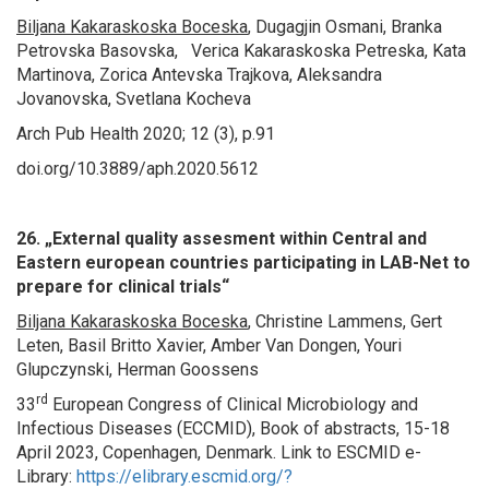
Biljana Kakaraskoska Boceska
, Dugagjin Osmani, Branka
Petrovska Basovska, Verica Kakaraskoska Petreska, Kata
Martinova, Zorica Antevska Trajkova, Aleksandra
Jovanovska, Svetlana Kocheva
Arch Pub Health 2020; 12 (3), p.91
doi.org/10.3889/aph.2020.5612
26. „External quality assesment within Central and
Eastern european countries participating in LAB-Net to
prepare for clinical trials“
Biljana Kakaraskoska Boceska
, Christine Lammens, Gert
Leten, Basil Britto Xavier, Amber Van Dongen, Youri
Glupczynski, Herman Goossens
rd
33
European Congress of Clinical Microbiology and
Infectious Diseases (ECCMID), Book of abstracts, 15-18
April 2023, Copenhagen, Denmark. Link to ESCMID e-
Library:
https://elibrary.escmid.org/?