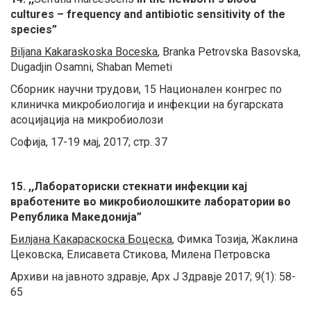
cultures – frequency and antibiotic sensitivity of the
species”
Biljana Kakaraskoska Boceska
, Branka Petrovska Basovska,
Dugadjin Osamni, Shaban Memeti
Сборник научни трудови, 15 Национален конгрес по
клиничка микробиологија и инфекции на бугарската
асоцијација на микробиолози
Софија, 17-19 мај, 2017; стр. 37
15. ,,Лабораториски стекнати инфекции кај
вработените во микробиолошките лаборатории во
Република Македонија”
Билјана Какараскоска Боцеска
, Фимка Тозија, Жаклина
Цековска, Елисавета Стикова, Милена Петровска
Архиви на јавното здравје, Арх Ј Здравје 2017; 9(1): 58-
65