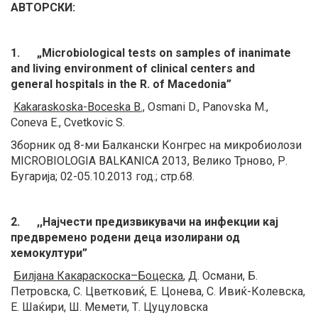
АВТОРСКИ:
1. „Microbiological tests on samples of inanimate
and living environment of clinical centers and
general
hospitals in the R. of Macedonia”
Kakaraskoska-Boceska B
.,
Osmani D., Panovska M.,
Coneva E., Cvetkovic S.
Зборник од 8-ми Балкански Конгрес на микробиолози
MICROBIOLOGIA BALKANICA 2013, Велико Трново, Р.
Бугарија; 02-05.10.2013 год.; стр.68.
2. ,,Најчести предизвикувачи на инфекции кај
предвремено родени деца изолирани од
хемокултури”
Билјана Какараскоска–Боцеска
, Д. Османи, Б.
Петровска, С. Цветковиќ, Е. Цонева, С. Ивиќ-Колевска,
Е. Шаќири, Ш. Мемети, Т. Цуцуловска