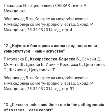
Пановски Н
., националниот
CAESAR
тим
на Р.
Македонија
Зборник од 5-ти Конгрес на микробиолози на
Р.Македонија со меѓународно учество, Охрид, Р.
Македонија; 28-31.05.2014 год.; стр. 4
12.
,,Најчести бактериски изолати од позитивни
уринокултури – наши искуства”
Петровска Б.,
Какараскоска-Боцеска Б.,
Османи Д.,
Мемети Ш., Цонева Е., Ивиќ – Колевска С., Цветковиќ
С., Шаќири е., Цуцуловска Т.
Зборник од 5-ти Конгрес на микробиолози на
Р.Македонија со меѓународно учество, Охрид, Р.
Македонија; 28-31.05.2014 год.; стр. 97
13.
,,
Demodex mites
and their role in the pathogenesis
of rosacea – case report”