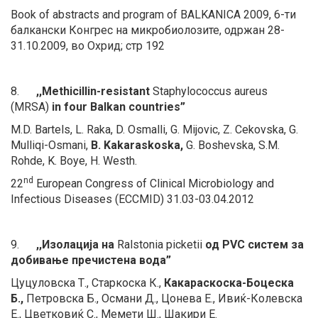
Book of abstracts and program of BALKANICA 2009, 6-ти
балкански Конгрес на микробиолозите, одржан 28-
31.10.2009, во Охрид; стр 192
8.
,,Methicillin-resistant
Staphylococcus aureus
(MRSA)
in four Balkan countries”
M.D. Bartels, L. Raka, D. Osmalli, G. Mijovic, Z. Cekovska, G.
Mulliqi-Osmani,
B. Kakaraskoska,
G. Boshevska, S.M.
Rohde, K. Boye, H. Westh.
nd
22
European Congress of Clinical Microbiology and
Infectious Diseases (ECCMID) 31.03-03.04.2012
9.
,,Изолација на
Ralstonia picketii
од PVC систем за
добивање пречистена вода”
Цуцуловска Т., Старкоска К.,
Какараскоска-Боцеска
Б.,
Петровска Б., Османи Д., Цонева Е., Ивиќ-Колевска
Е., Цветковиќ
С., Мемети Ш
.,
Шакири Е
.