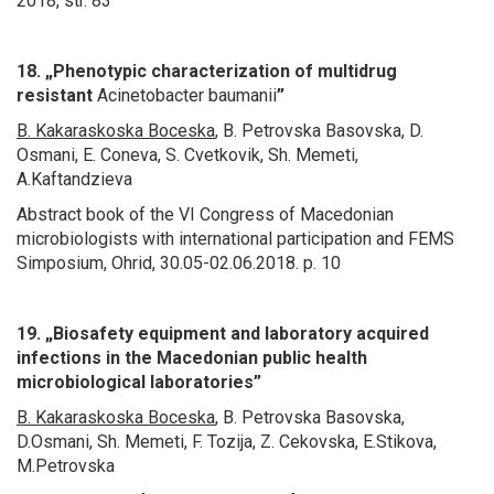
2018, str. 83
18. „Phenotypic characterization of multidrug
resistant
Acinetobacter baumanii
”
B. Kakaraskoska Boceska
, B. Petrovska Basovska, D.
Osmani, E. Coneva, S. Cvetkovik, Sh. Memeti,
A.Kaftandzieva
Abstract book of the VI Congress of Macedonian
microbiologists with international participation and FEMS
Simposium, Ohrid, 30.05-02.06.2018. p. 10
19. „Biosafety equipment and laboratory acquired
infections in the Macedonian public health
microbiological laboratories”
B. Kakaraskoska Boceska
, B. Petrovska Basovska,
D.Osmani, Sh. Memeti, F. Tozija, Z. Cekovska, E.Stikova,
M.Petrovska