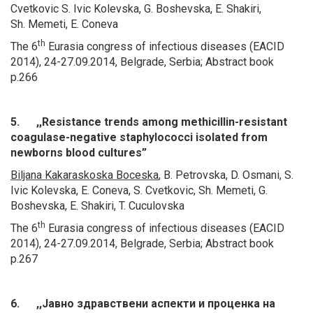
Cvetkovic S. Ivic Kolevska, G. Boshevska, E. Shakiri,
Sh. Memeti, E. Coneva
th
The 6
Eurasia congress of infectious diseases (EACID
2014), 24-27.09.2014, Belgrade, Serbia; Abstract book
p.266
5. ,,Resistance trends among methicillin-resistant
coagulase-negative staphylococci isolated from
newborns blood cultures”
Biljana Kakaraskoska Boceska
,
B. Petrovska, D. Osmani, S.
Ivic Kolevska, E. Coneva, S. Cvetkovic, Sh. Memeti, G.
Boshevska, E. Shakiri, T. Cuculovska
th
The 6
Eurasia congress of infectious diseases (EACID
2014), 24-27.09.2014, Belgrade, Serbia; Abstract book
p.267
6. ,,Јавно здравствени аспекти и проценка на