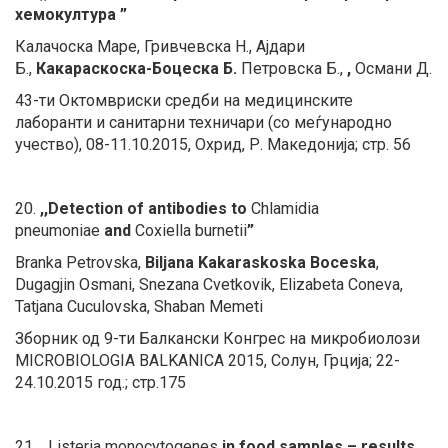
хемокултура ”
Калачоска Маре, Гривчевска Н., Ајдари
Б.,
Какараскоска-Боцеска Б.
Петровска Б.,
,
Османи Д.
43-ти Октомвриски средби на медицинските
лаборанти и санитарни техничари (со меѓународно
учество), 08-11.10.2015, Охрид, Р. Македонија; стр. 56
20.
,,Detection of antibodies to
Chlamidia
pneumoniaе
and
Coxiella burnetii
”
Branka Petrovska,
Biljana Kakaraskoska Boceska
,
Dugagjin Osmani, Snezana Cvetkovik, Elizabeta Coneva,
Tatjana Cuculovska, Shaban Memeti
Зборник од 9-ти Балкански Конгрес на микробиолози
MICROBIOLOGIA BALKANICA 2015, Солун, Грција; 22-
24.10.2015 год.; стр.175
21.
,,
Listeria monocytogenes
in food samples – results