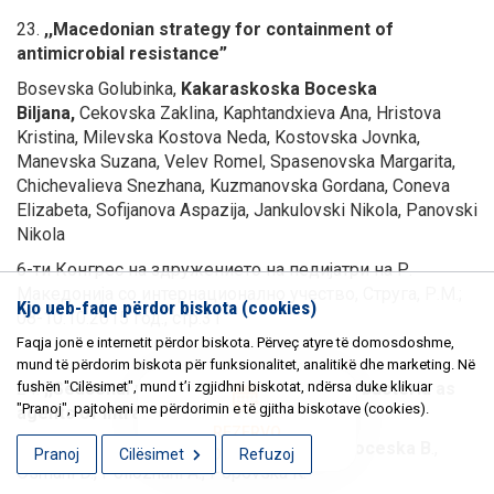
23.
,,Macedonian strategy for containment of
antimicrobial resistance”
Bosevska Golubinka,
Kakaraskoska Boceska
Biljana,
Cekovska Zaklina, Kaphtandxieva Ana, Hristova
Kristina, Milevska Kostova Neda, Kostovska Jovnka,
Manevska Suzana, Velev Romel, Spasenovska Margarita,
Chichevalieva Snezhana, Kuzmanovska Gordana, Coneva
Elizabeta, Sofijanova Aspazija, Jankulovski Nikola, Panovski
Nikola
6-ти Конгрес на здружението на педијатри на Р.
Македонија со интернационално учество, Струга, Р.М.;
Kjo ueb-faqe përdor biskota (cookies)
08-10.10.2015 год., стр.31
Faqja jonë e internetit përdor biskota. Përveç atyre të domosdoshme,
mund të përdorim biskota për funksionalitet, analitikë dhe marketing. Në
fushën "Cilësimet", mund t’i zgjidhni biskotat, ndërsa duke klikuar
24.
,,Seasonal variation in Gram-negative bacteria as
"Pranoj", pajtoheni me përdorimin e të gjitha biskotave (cookies).
agents of intra-hospital infections ”
REZERVO
Petrovska B., Memeti Sh.,
Kakaraskoska-Boceska B
.,
Pranoj
Cilësimet
KONTROLLIN
Refuzoj
Osmani D., Pollozhani A., Popovska K.