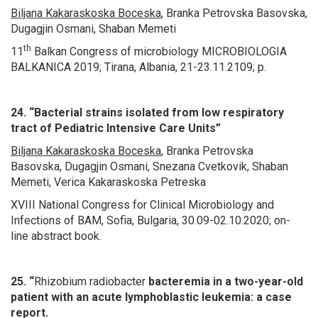
Biljana Kakaraskoska Boceska
, Branka Petrovska Basovska,
Dugagjin Osmani, Shaban Memeti
th
11
Balkan Congress of microbiology MICROBIOLOGIA
BALKANICA 2019; Tirana, Albania, 21-23.11.2109; p.
24. “Bacterial strains isolated from low respiratory
tract of Pediatric Intensive Care Units”
Biljana Kakaraskoska Boceska
, Branka Petrovska
Basovska,
Dugagjin Osmani, Snezana Cvetkovik, Shaban
Memeti
, Verica Kakaraskoska Petreska
XVIII National Congress for Clinical Microbiology and
Infections of BAM
, Sofia, Bulgaria, 30.09-02.10.2020; on-
line abstract book.
25. “
Rhizobium radiobacter
bacteremia in a two-year-old
patient with an acute lymphoblastic leukemia: a case
report.