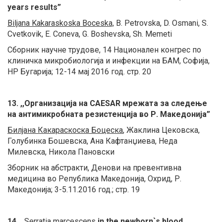
years results”
Biljana Kakaraskoska Boceska,
B. Petrovska, D. Osmani, S.
Cvetkovik, E. Coneva, G. Boshevska, Sh. Memeti
Сборник научне трудове, 14 Национален конгрес по
клиничка микробиологија и инфекции на БАМ, Софија,
НР Бугарија; 12-14 мај 2016 год. стр. 20
13. ,,Организација на CAESAR мрежата за следење
на антимикробната резистенција во Р. Македонија”
Билјана Какараскоска Боцеска
, Жаклина Цековска,
Голубинка Бошевска, Ана Кафтанџиева, Неда
Милевска, Никола Пановски
Зборник на абстракти, Денови на превентивна
медицина во Република Македонија, Охрид, Р.
Македонија; 3-5.11.2016 год.; стр. 19
14. ,,
Serratia marcescens
in the newborn`s blood