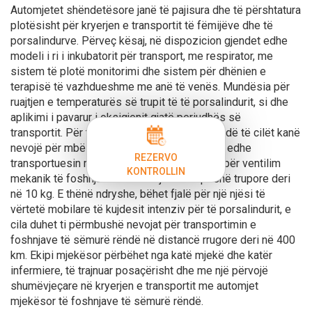
Automjetet shëndetësore janë të pajisura dhe të përshtatura
plotësisht për kryerjen e transportit të fëmijëve dhe të
porsalindurve. Përveç kësaj, në dispozicion gjendet edhe
modeli i ri i inkubatorit për transport, me respirator, me
sistem të plotë monitorimi dhe sistem për dhënien e
terapisë të vazhdueshme me anë të venës. Mundësia për
ruajtjen e temperaturës së trupit të të porsalindurit, si dhe
aplikimi i pavarur i oksigjenit gjatë periudhës së
transportit. Për të porsalindurit e sëmurë rëndë të cilët kanë
nevojë për mbështetje respirative, disponon edhe
REZERVO
transportuesin respirator më bashkëkohorë për ventilim
KONTROLLIN
mekanik të foshnjave dhe fëmijëve me peshë trupore deri
në 10 kg. E thënë ndryshe, bëhet fjalë për një njësi të
vërtetë mobilare të kujdesit intenziv për të porsalindurit, e
cila duhet ti përmbushë nevojat për transportimin e
foshnjave të sëmurë rëndë në distancë rrugore deri në 400
km. Ekipi mjekësor përbëhet nga katë mjekë dhe katër
infermiere, të trajnuar posaçërisht dhe me një përvojë
shumëvjeçare në kryerjen e transportit me automjet
mjekësor të foshnjave të sëmurë rëndë.