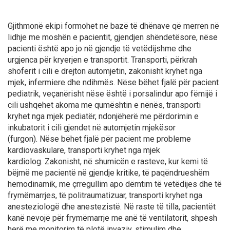
Gjithmonë ekipi formohet në bazë të dhënave që merren në
lidhje me moshën e pacientit, gjendjen shëndetësore, nëse
pacienti është apo jo në gjendje të vetëdijshme dhe
urgjenca për kryerjen e transportit. Transporti, përkrah
shoferit i cili e drejton automjetin, zakonisht kryhet nga
mjek, infermiere dhe ndihmës. Nëse bëhet fjalë për pacient
pediatrik, veçanërisht nëse është i porsalindur apo fëmijë i
cili ushqehet akoma me qumështin e nënës, transporti
kryhet nga mjek pediatër, ndonjëherë me përdorimin e
inkubatorit i cili gjendet në automjetin mjekësor
(furgon). Nëse bëhet fjalë për pacient me probleme
kardiovaskulare, transporti kryhet nga mjek
kardiolog. Zakonisht, në shumicën e rasteve, kur kemi të
bëjmë me pacientë në gjendje kritike, të paqëndrueshëm
hemodinamik, me çrregullim apo dëmtim të vetëdijes dhe të
frymëmarrjes, të politraumatizuar, transporti kryhet nga
anesteziologë dhe anestezistë. Në raste të tilla, pacientët
kanë nevojë për frymëmarrje me anë të ventilatorit, shpesh
herë me monitorim të plotë invaziv, stimulim dhe