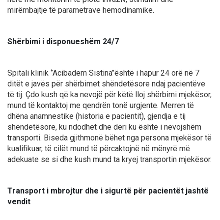
mirëmbajtje të parametrave hemodinamike.
Shërbimi i disponueshëm 24/7
Spitali klinik ‘’Acibadem Sistina’’është i hapur 24 orë në 7
ditët e javës për shërbimet shëndetësore ndaj pacientëve
të tij. Çdo kush që ka nevojë për këtë lloj shërbimi mjekësor,
mund të kontaktoj me qendrën tonë urgjente. Merren të
dhëna anamnestike (historia e pacientit), gjendja e tij
shëndetësore, ku ndodhet dhe deri ku është i nevojshëm
transporti. Biseda gjithmonë bëhet nga persona mjekësor të
kualifikuar, të cilët mund të përcaktojnë në mënyrë më
adekuate se si dhe kush mund ta kryej transportin mjekësor.
Transport i mbrojtur dhe i sigurtë për pacientët jashtë
vendit