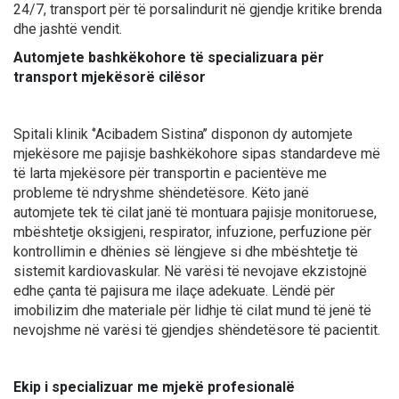
24/7, transport për të porsalindurit në gjendje kritike brenda
dhe jashtë vendit.
Automjete bashkëkohore të specializuara për
transport mjekësorë cilësor
Spitali klinik ‘’Acibadem Sistina’’ disponon dy automjete
mjekësore me pajisje bashkëkohore sipas standardeve më
të larta mjekësore për transportin e pacientëve me
probleme të ndryshme shëndetësore. Këto janë
automjete tek të cilat janë të montuara pajisje monitoruese,
mbështetje oksigjeni, respirator, infuzione, perfuzione për
kontrollimin e dhënies së lëngjeve si dhe mbështetje të
sistemit kardiovaskular. Në varësi të nevojave ekzistojnë
edhe çanta të pajisura me ilaçe adekuate. Lëndë për
imobilizim dhe materiale për lidhje të cilat mund të jenë të
nevojshme në varësi të gjendjes shëndetësore të pacientit.
Ekip i specializuar me mjekë profesionalë