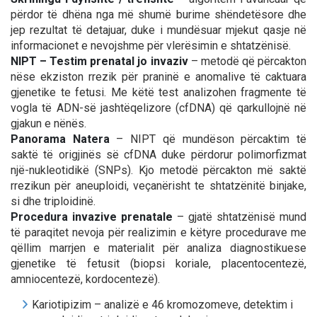
përdor të dhëna nga më shumë burime shëndetësore dhe
jep rezultat të detajuar, duke i mundësuar mjekut qasje në
informacionet e nevojshme për vlerësimin e shtatzënisë.
NIPT – Testim prenatal jo invaziv
– metodë që përcakton
nëse ekziston rrezik për praninë e anomalive të caktuara
gjenetike te fetusi. Me këtë test analizohen fragmente të
vogla të ADN-së jashtëqelizore (cfDNA) që qarkullojnë në
gjakun e nënës.
Panorama Natera
– NIPT që mundëson përcaktim të
saktë të origjinës së cfDNA duke përdorur polimorfizmat
një-nukleotidikë (SNPs). Kjo metodë përcakton më saktë
rrezikun për aneuploidi, veçanërisht te shtatzënitë binjake,
si dhe triploidinë.
Procedura invazive prenatale
– gjatë shtatzënisë mund
të paraqitet nevoja për realizimin e këtyre procedurave me
qëllim marrjen e materialit për analiza diagnostikuese
gjenetike të fetusit (biopsi koriale, placentocentezë,
amniocentezë, kordocentezë).
Kariotipizim – analizë e 46 kromozomeve, detektim i