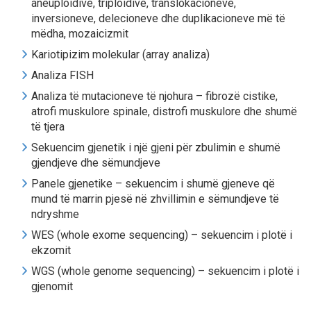
aneuploidive, triploidive, translokacioneve,
inversioneve, delecioneve dhe duplikacioneve më të
mëdha, mozaicizmit
Kariotipizim molekular (array analiza)
Analiza FISH
Analiza të mutacioneve të njohura – fibrozë cistike,
atrofi muskulore spinale, distrofi muskulore dhe shumë
të tjera
Sekuencim gjenetik i një gjeni për zbulimin e shumë
gjendjeve dhe sëmundjeve
Panele gjenetike – sekuencim i shumë gjeneve që
mund të marrin pjesë në zhvillimin e sëmundjeve të
ndryshme
WES (whole exome sequencing) – sekuencim i plotë i
ekzomit
WGS (whole genome sequencing) – sekuencim i plotë i
gjenomit