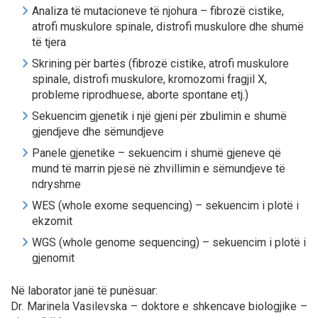
Analiza të mutacioneve të njohura – fibrozë cistike,
atrofi muskulore spinale, distrofi muskulore dhe shumë
të tjera
Skrining për bartës (fibrozë cistike, atrofi muskulore
spinale, distrofi muskulore, kromozomi fragjil X,
probleme riprodhuese, aborte spontane etj.)
Sekuencim gjenetik i një gjeni për zbulimin e shumë
gjendjeve dhe sëmundjeve
Panele gjenetike – sekuencim i shumë gjeneve që
mund të marrin pjesë në zhvillimin e sëmundjeve të
ndryshme
WES (whole exome sequencing) – sekuencim i plotë i
ekzomit
WGS (whole genome sequencing) – sekuencim i plotë i
gjenomit
Në laborator janë të punësuar:
Dr. Marinela Vasilevska – doktore e shkencave biologjike –