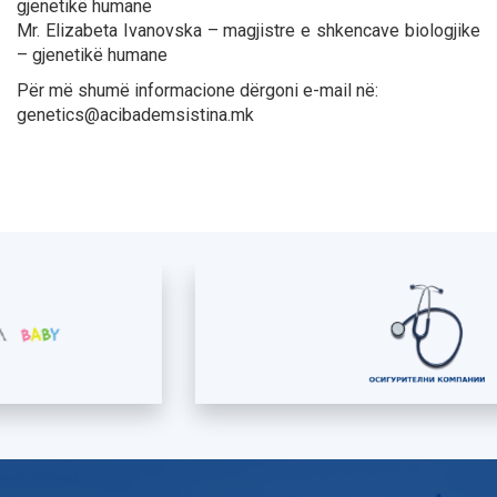
gjenetikë humane
Mr. Elizabeta Ivanovska – magjistre e shkencave biologjike
– gjenetikë humane
Për më shumë informacione dërgoni e-mail në:
genetics@acibademsistina.mk