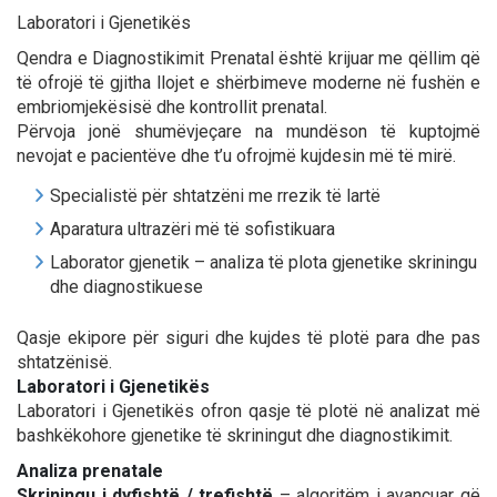
Laboratori i Gjenetikës
Qendra e Diagnostikimit Prenatal është krijuar me qëllim që
të ofrojë të gjitha llojet e shërbimeve moderne në fushën e
embriomjekësisë dhe kontrollit prenatal.
Përvoja jonë shumëvjeçare na mundëson të kuptojmë
nevojat e pacientëve dhe t’u ofrojmë kujdesin më të mirë.
Specialistë për shtatzëni me rrezik të lartë
Aparatura ultrazëri më të sofistikuara
Laborator gjenetik – analiza të plota gjenetike skriningu
dhe diagnostikuese
Qasje ekipore për siguri dhe kujdes të plotë para dhe pas
shtatzënisë.
Laboratori i Gjenetikës
Laboratori i Gjenetikës ofron qasje të plotë në analizat më
bashkëkohore gjenetike të skriningut dhe diagnostikimit.
Analiza prenatale
Skriningu i dyfishtë / trefishtë
– algoritëm i avancuar që