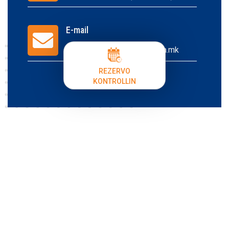
E-mail
callcenter@acibademsistina.mk
REZERVO
KONTROLLIN