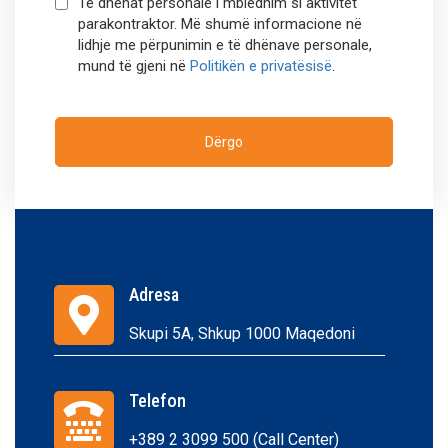
Të dhënat personale i mbledhim si aktivitet
parakontraktor. Më shumë informacione në
lidhje me përpunimin e të dhënave personale,
mund të gjeni në
Politikën e privatësisë
.
Dërgo
Adresa
Skupi 5A, Shkup 1000 Maqedoni
Telefon
+389 2 3099 500 (Call Center)