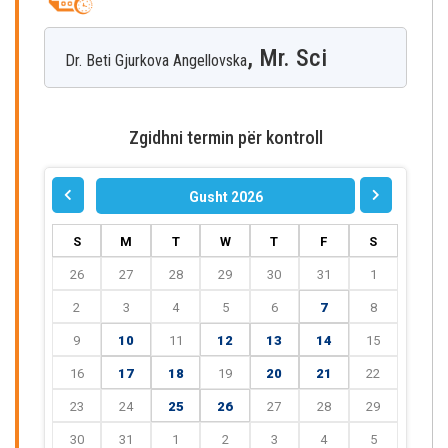
, Mr. Sci
Dr. Beti
Gjurkova Angellovska
Zgidhni termin për kontroll
Gusht 2026
S
M
T
W
T
F
S
26
27
28
29
30
31
1
2
3
4
5
6
7
8
9
10
11
12
13
14
15
16
17
18
19
20
21
22
23
24
25
26
27
28
29
30
31
1
2
3
4
5