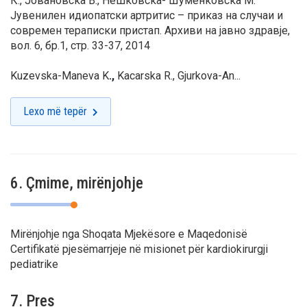
К.,
Јовановска В., Нешковска- Шуменковска М.
Јувенилен идиопатски артритис – приказ на случаи и
современ тераписки пристап. Архиви на јавно здравје,
вол. 6, бр.1, стр. 33-37, 2014
Kuzevska-Maneva K
.,
Kacarska R., Gjurkova-An...
Lexo më tepër
6. Çmime, mirënjohje
Mirënjohje nga Shoqata Mjekësore e Maqedonisë
Certifikatë pjesëmarrjeje në misionet për kardiokirurgji
pediatrike
7. Pres