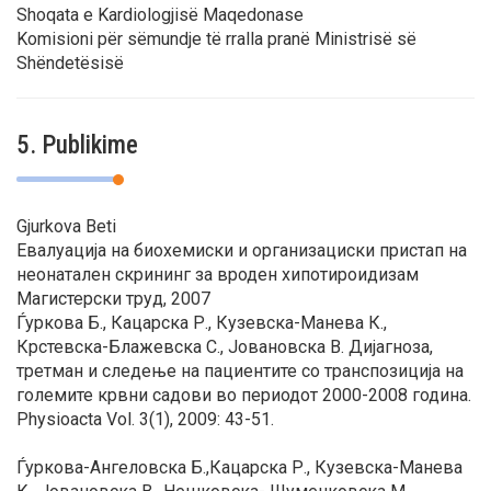
Shoqata e Kardiologjisë Maqedonase
Komisioni për sëmundje të rralla pranë Ministrisë së
Shëndetësisë
5. Publikime
Gjurkova Beti
Евалуација на биохемиски и организациски пристап на
неонатален скрининг за вроден хипотироидизам
Магистерски труд, 2007
Ѓуркова Б., Кацарска Р., Кузевска-Манева К.,
Крстевска-Блажевска С., Јовановска В. Дијагноза,
третман и следење на пациентите со транспозиција на
големите крвни садови во периодот 2000-2008 година.
Physioacta Vol. 3(1), 2009: 43-51.
Ѓуркова-Ангеловска Б.,Кацарска Р., Кузевска-Манева