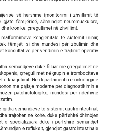
ërisë së hershme (monitorimi i zhvillimit të
e gjatë fëmijërisë, sëmundjet neuromuskulore,
he kronike, çrregullimet në zhvillim).
malformimeve kongjenitale të sistemit urinar,
r tek fëmijët, si dhe mundësi për zbulimin dhe
 konsultative për vendimin e trajtimit operativ
itha sëmundjeve duke filluar me çrregullimet në
leukopenia, çrregullimet në grupin e trombociteve
et e koagulimit. Në departamentin e onkologjisë
sponon me pajisje moderne për diagnostikimin e
nozën patohistologjike, mundësi për ndërhyrje
ezatim.
 gjitha sëmundjeve të sistemit gastrointestinal,
he trajtohen në kohë, duke përfshirë dhimbjen
djet e specializuara duke i përfshirë sëmundjet
 sëmundjen e refluksit, gjendjet gastrointestinale