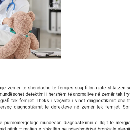
një zemër të shëndoshë të fëmijës suaj fillon gjatë shtatzënis
mundësohet detektimi i hershëm të anomalive në zemër tek fryti.
ografi tek fëmijët. Theks i veçantë i vihet diagnostikimit dhe
përveç diagnostikimit të defekteve në zemër tek fëmijët, Spita
 pulmoalergologë mundëson diagnostikimin e llojit të alergjis
 nitrik – matjen e shkallës së ndjeshmërisë bronkiale alergjike