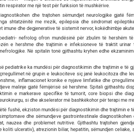
ktin respirator me një test për funksion të mushkërive.
gnostikohen dhe trajtohen sëmundjet neurologjike gjatë fëmij
nga shtatzënitë me rrezik, epilepsia dhe sindromat epileptik
 imune dhe degjenerative të sistemit nervor, kokëdhimbje akute d
ediatri- nefrolog ofron mundësinë për zbulim të hershëm të 
nozën e hershme dhe trajtimin e infeksioneve të traktit urina
frologjike. Në spitalin tonë gjithashtu kryhen edhe ekzaminimet
 pediatrike ka mundësi për diagnostikimin dhe trajtimin e të gj
e, çrregullimet në grupin e leukociteve siç janë leukocitoza dhe 
nshme, inflamacionet kronike e nyjave limfatike dhe çrregullim
eve malinje gjatë fëmijërisë së hershme. Spitali gjithashtu di
timin e markerave specifike të tumorit, core biopsi dhe diag
 neurokirurgu, si dhe akselerator më bashkëkohor për terapi me rr
të fushë, ekziston mundësi për diagnostikimin dhe trajtimin e të
 simptomave dhe sëmundjeve gastrointestinale diagnostikohen d
llat, nauzea dhe problemet nutritive. Gjithashtu trajtohen gjen
oliti ulcerativ), atrezionin biliar, hepatitin, sëmundjen celiake,