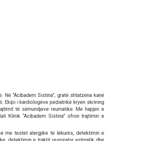
ë. Në “Acibadem Sistina”, gratë shtatzëna kanë
 Ekipi i kardiologëve pediatrikë kryen skrining
 trajtimit të sëmundjeve reumatike. Me hapjen e
li Klinik “Acibadem Sistina” ofron trajtimin e
ë me testet alergjike të lëkurës, detektimin e
, detektimin e traktit respirator astmatik dhe