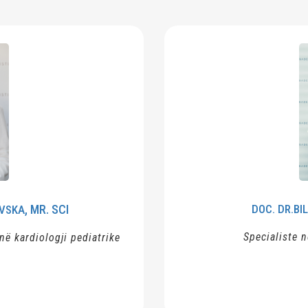
C. DR.BILJANA
ÇONESKA JOVANOVA
ialiste në pediatri, hemato-onkologe
MË TEPËR