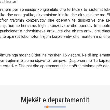
 shkurtër.
rshëm për sëmundje kongjenitale dhe të fituara të sistemit lok
linike dhe sonografike; ekzaminime klinike dhe ekzaminime me E
ofron trajtimin konzervativ dhe operativ të displazive dhe lu
mijërisë së hershme; trajtim konzervativ dhe operativ të shpu
; punkcionet e ndryshimeve artikulare dhe ekstra-artikulare; dia
 të aparatit lokomotor; trajtim konzervativ dhe monitorim si dhe
 të sëmurë nga mosha 0 deri në moshën 16 vjeçare. Në të implemen
ë për trajtimin e sëmundjeve të fëmijëve. Disponon me 15 kap
he estetike. Dhomat dhe apartamentet janë përshtatshme për qëndr
Mjekët e departamentit