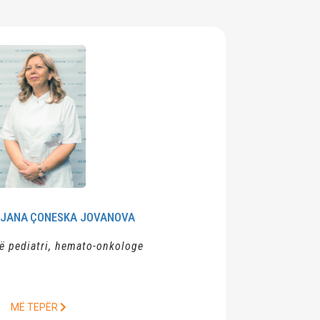
, MR. SCI
DIJANA
MARINOVSKA
Magjistre e terapisë fizikale në pediatri
MË TEPËR