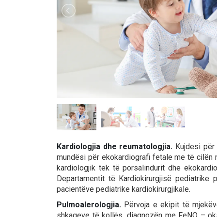
Kardiologjia dhe reumatologjia.
Kujdesi për 
mundësi për ekokardiografi fetale me të cilën 
kardiologjik tek të porsalindurit dhe ekokardi
Departamentit të Kardiokirurgjisë pediatrike 
pacientëve pediatrike kardiokirurgjikale.
Pulmoalerologjia
.
Përvoja e ekipit të mjekëve
shkaqeve të kollës, diagnozën me FeNO – oksid