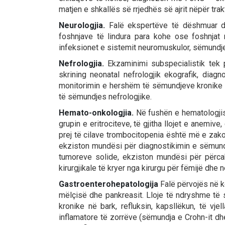
matjen e shkallës së rrjedhës së ajrit nëpër tra
Neurologjia.
Falë ekspertëve të dëshmuar dia
foshnjave të lindura para kohe ose foshnjat 
infeksionet e sistemit neuromuskulor, sëmundjet
Nefrologjia.
Ekzaminimi subspecialistik tek p
skrining neonatal nefrologjik ekografik, diag
monitorimin e hershëm të sëmundjeve kronike ne
të sëmundjes nefrologjike.
Hemato-onkologjia
.
Në fushën e hematologjisë
grupin e eritrociteve, të gjitha llojet e anemiv
prej të cilave trombocitopenia është më e zako
ekziston mundësi për diagnostikimin e sëmundj
tumoreve solide, ekziston mundësi për përcak
kirurgjikale të kryer nga kirurgu për fëmijë dhe
Gastroenterohepatologija
Falë përvojës në kë
mëlçisë dhe pankreasit. Lloje të ndryshme të
kronike në bark, refluksin, kapsllëkun, të vje
inflamatore të zorrëve (sëmundja e Crohn-it dhe k