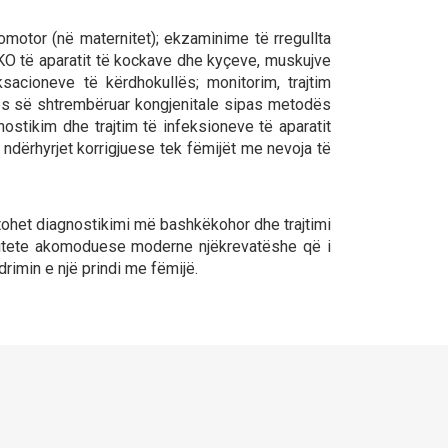
omotor (në maternitet); ekzaminime të rregullta
KO të aparatit të kockave dhe kyçeve, muskujve
ksacioneve të kërdhokullës; monitorim, trajtim
tës së shtrembëruar kongjenitale sipas metodës
gnostikim dhe trajtim të infeksioneve të aparatit
 ndërhyrjet korrigjuese tek fëmijët me nevoja të
tohet diagnostikimi më bashkëkohor dhe trajtimi
acitete akomoduese moderne njëkrevatëshe që i
imin e një prindi me fëmijë.