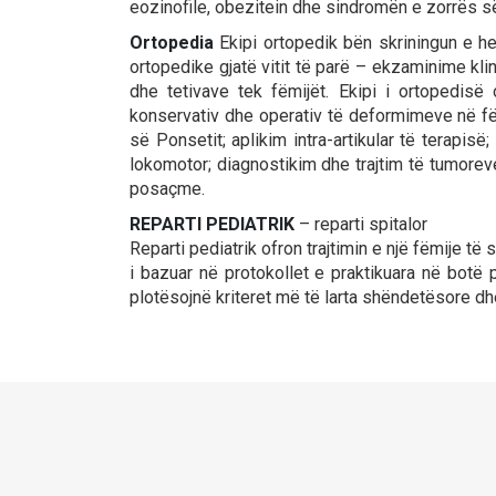
eozinofile, obezitein dhe sindromën e zorrës së
Ortopedia
Ekipi ortopedik bën skriningun e he
ortopedike gjatë vitit të parë – ekzaminime k
dhe tetivave tek fëmijët. Ekipi i ortopedisë 
konservativ dhe operativ të deformimeve në fë
së Ponsetit; aplikim intra-artikular të terapisë
lokomotor; diagnostikim dhe trajtim të tumoreve
posaçme.
REPARTI PEDIATRIK
– reparti spitalor
Reparti pediatrik ofron trajtimin e një fëmije
i bazuar në protokollet e praktikuara në bot
plotësojnë kriteret më të larta shëndetësore d