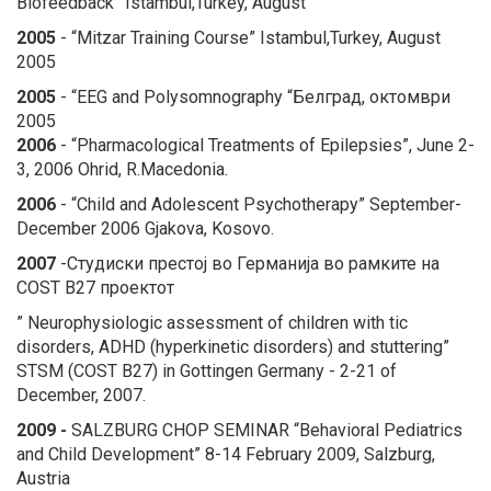
Biofeedback” Istambul,Turkey, August
2005
- “Mitzar Training Course” Istambul,Turkey, August
2005
2005
- “EEG and Polysomnography “Белград, октомври
2005
2006
- “Pharmacological Treatments of Epilepsies”, June 2-
3, 2006 Ohrid, R.Macedonia.
2006
- “Child and Adolescent Psychotherapy” September-
December 2006 Gjakova, Kosovo.
2007
-Студиски престој во Германија во рамките на
COST B27 проектот
” Neurophysiologic assessment of children with tic
disorders, ADHD (hyperkinetic disorders) and stuttering
”
STSM (COST B27) in Gottingen Germany - 2-21 of
December, 2007.
2009
-
SALZBURG CHOP SEMINAR “Behavioral Pediatrics
and Child Development” 8-14 February 2009, Salzburg,
Austria