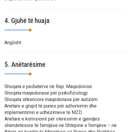
4. Gjuhë të huaja
Anglisht
5. Anëtarësime
Shoqata e pediatërve në Rep. Maqedonisë
Shoqata maqedonase për psikofiziologji
Shoqata shkencore maqedonase për autizëm
Anëtare e grupit të punës për azhornimin dhe
implementimin e udhëzimeve të MZD
Anëtare e komisionit për vlerësimin e gjendjes
shëndetësore të fëmijëve në Shtëpinë e fëmijëve – në
Bitola, në kuadër të Ministrisë së Punës dhe Politikës