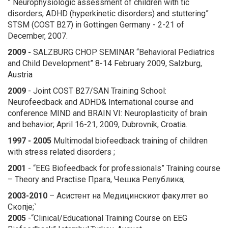
” Neurophysiologic assessment of children with tic
disorders, ADHD (hyperkinetic disorders) and stuttering
”
STSM (COST B27) in Gottingen Germany - 2-21 of
December, 2007.
2009
-
SALZBURG CHOP SEMINAR “Behavioral Pediatrics
and Child Development” 8-14 February 2009, Salzburg,
Austria
2009
- Joint COST B27/SAN Training School:
Neurofeedback and ADHD&
International course and
conference MIND and BRAIN VI: Neuroplasticity of brain
and behavior;
April 16-21, 2009, Dubrovnik, Croatia.
1997
- 2005
Multimodal biofeedback training of children
with stress related disorders ;
2001
- “EEG Biofeedback for professionals” Training course
– Theory and Practise Прага, Чешка Република;
2003-2010
– Асистент на Медицинскиот факултет во
Скопје;`
2005
-“Clinical/Educational Training Course on EEG