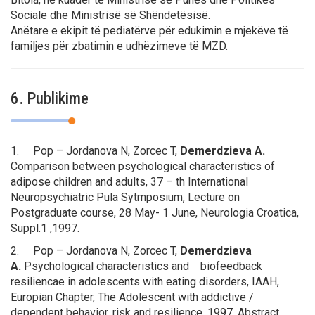
Sociale dhe Ministrisë së Shëndetësisë.
Anëtare e ekipit të pediatërve për edukimin e mjekëve të
familjes për zbatimin e udhëzimeve të MZD.
6. Publikime
1. Pop – Jordanova N, Zorcec T,
Demerdzieva A.
Comparison between
psychological characteristics of
adipose children and adults
, 37 – th International
Neuropsychiatric Pula Sytmposium, Lecture on
Postgraduate course, 28 May- 1 June, Neurologia Croatica,
Suppl.1 ,1997.
2. Pop – Jordanova N, Zorcec T,
Demerdzieva
A.
Psychological characteristics and biofeedback
resiliencae in adolescents with eating
disorders
, IAAH,
Europian Chapter, The Adolescent with addictive /
dependent behavior, risk and resilience, 1997, Abstract