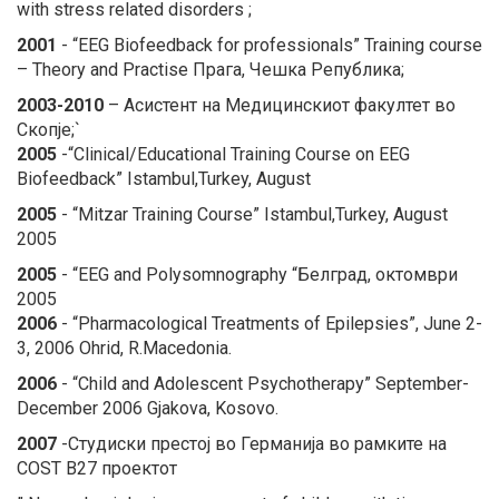
with stress related disorders ;
2001
- “EEG Biofeedback for professionals” Training course
– Theory and Practise Прага, Чешка Република;
2003-2010
– Асистент на Медицинскиот факултет во
Скопје;`
2005
-“Clinical/Educational Training Course on EEG
Biofeedback” Istambul,Turkey, August
2005
- “Mitzar Training Course” Istambul,Turkey, August
2005
2005
- “EEG and Polysomnography “Белград, октомври
2005
2006
- “Pharmacological Treatments of Epilepsies”, June 2-
3, 2006 Ohrid, R.Macedonia.
2006
- “Child and Adolescent Psychotherapy” September-
December 2006 Gjakova, Kosovo.
2007
-Студиски престој во Германија во рамките на
COST B27 проектот