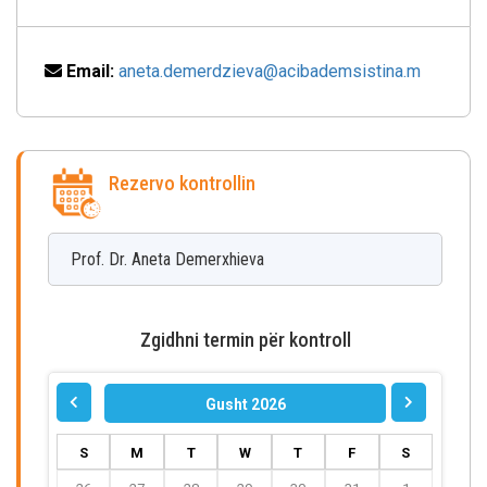
Email:
aneta.demerdzieva@acibademsistina.m
Rezervo kontrollin
Prof. Dr. Aneta
Demerxhieva
Zgidhni termin për kontroll
Gusht 2026
S
M
T
W
T
F
S