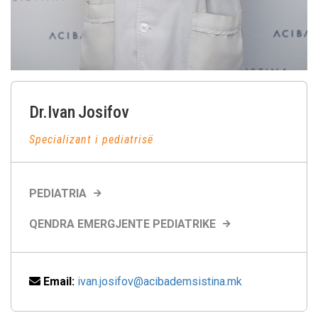
Dr.Ivan
Josifov
Specializant i pediatrisë
PEDIATRIA
QENDRA EMERGJENTE PEDIATRIKE
Email:
ivan.josifov@acibademsistina.mk