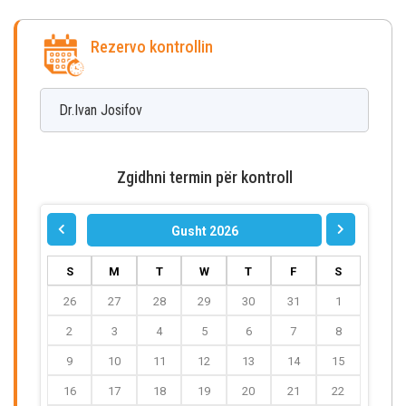
Rezervo kontrollin
Dr.Ivan
Josifov
Zgidhni termin për kontroll
Gusht 2026
S
M
T
W
T
F
S
26
27
28
29
30
31
1
2
3
4
5
6
7
8
9
10
11
12
13
14
15
16
17
18
19
20
21
22