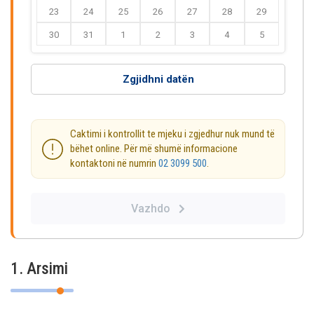
23
24
25
26
27
28
29
30
31
1
2
3
4
5
Zgjidhni datën
Caktimi i kontrollit te mjeku i zgjedhur nuk mund të
bëhet online. Për më shumë informacione
kontaktoni në numrin
02 3099 500
.
Vazhdo
1. Arsimi