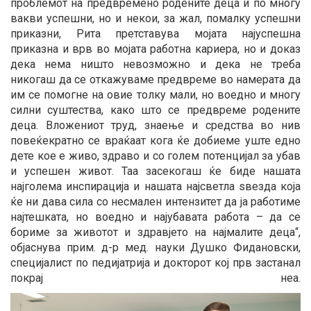
проблемот на предвремено родените деца и по многу
вакви успешни, но и некои, за жал, помалку успешни
приказни, Рита претставува мојата најуспешна
приказна и врв во мојата работна кариера, но и доказ
дека нема ништо невозможно и дека не треба
никогаш да се откажуваме предвреме во намерата да
им се помогне на овие толку мали, но воедно и многу
силни суштества, како што се предвреме родените
деца. Вложениот труд, знаење и средства во нив
повеќекратно се враќаат кога ќе добиеме уште едно
дете кое е живо, здраво и со голем потенцијал за убав
и успешен живот. Таа засекогаш ќе биде нашата
најголема инспирација и нашата најсветла ѕвезда која
ќе ни дава сила со несмален интензитет да ја работиме
најтешката, но воедно и најубавата работа – да се
бориме за животот и здравјето на најмалите деца“,
објаснува прим. д-р мед. науки Душко Фидановски,
специјалист по педијатрија и докторот кој прв застанал
покрај неа.