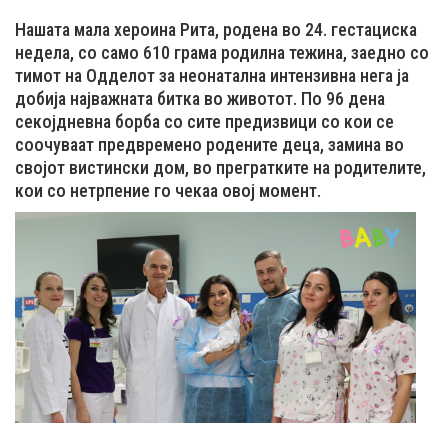
Нашата мала хероина Рита, родена во 24. гестациска
недела, со само 610 грама родилна тежина, заедно со
тимот на Одделот за неонатална интензивна нега ја
добија најважната битка во животот. По 96 дена
секојдневна борба со сите предизвици со кои се
соочуваат предвремено родените деца, замина во
својот вистински дом, во прегратките на родителите,
кои со нетрпение го чекаа овој момент.