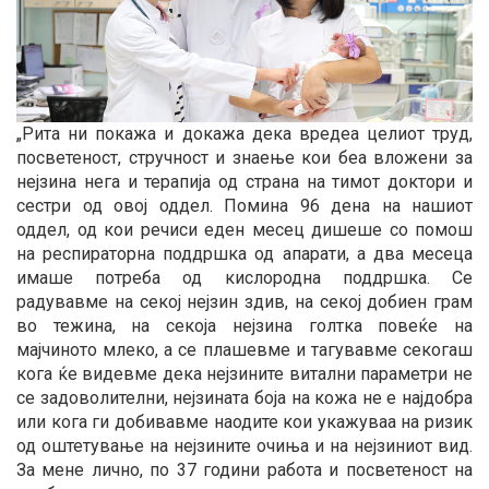
„Рита ни покажа и докажа дека вредеа целиот труд,
посветеност, стручност и знаење кои беа вложени за
нејзина нега и терапија од страна на тимот доктори и
сестри од овој оддел. Помина 96 дена на нашиот
оддел, од кои речиси еден месец дишеше со помош
на респираторна поддршка од апарати, а два месеца
имаше потреба од кислородна поддршка. Се
радувавме на секој нејзин здив, на секој добиен грам
во тежина, на секоја нејзина голтка повеќе на
мајчиното млеко, а се плашевме и тагувавме секогаш
кога ќе видевме дека нејзините витални параметри не
се задоволителни, нејзината боја на кожа не е најдобра
или кога ги добивавме наодите кои укажуваа на ризик
од оштетување на нејзините очиња и на нејзиниот вид.
За мене лично, по 37 години работа и посветеност на