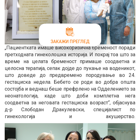
ЗАКАЖИ ПРЕГЛЕД
„Пациентката имаше високоризична бременост поради
претходната гинеколошка историја. И покрај тоа што за
време на целата бременост примаше соодветна и
целосна терапија, сепак дојде до пукање на воденикот,
што доведе до предвремено породување во 24.
гестациска недела. Бебето се роди во добра општа
состојба и веднаш беше префрлено на Одделението за
неонатологија, каде што доби комплетна нега
соодветна за неговата гестациска возраст“, објаснува
д-р Слободан Дракулевски, специјалист по
гинекологија и акушерство.