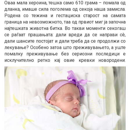
Оваа мала хероина, тешка само 610 грама – помала од
дланка, имаше сила поголема од секоја наша замисла.
Родена со тежина и гестациска старост на самата
граница на невозможното, таа од првиот миг ја започна
најтешката животна битка. Во такви моменти секогаш
се раѓаат прашањата: дали вреди да се направи сè,
дали шансите постојат и дали треба да се продолжи со
лекување? Особено затоа што преживувањето, а уште
помалку преживување без сериозни последици е
исклучително ретко кај овие кревки новородени.