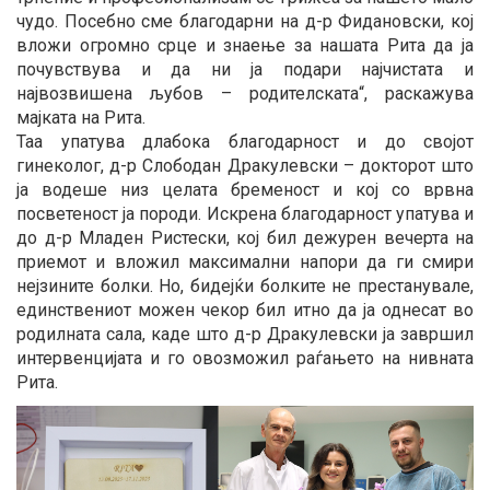
чудо. Посебно сме благодарни на д-р Фидановски, кој
вложи огромно срце и знаење за нашата Рита да ја
почувствува и да ни ја подари најчистата и
највозвишена љубов – родителската“, раскажува
мајката на Рита.
Таа упатува длабока благодарност и до својот
гинеколог, д-р Слободан Дракулевски – докторот што
ја водеше низ целата бременост и кој со врвна
посветеност ја породи. Искрена благодарност упатува и
до д-р Младен Ристески, кој бил дежурен вечерта на
приемот и вложил максимални напори да ги смири
нејзините болки. Но, бидејќи болките не престанувале,
единствениот можен чекор бил итно да ја однесат во
родилната сала, каде што д-р Дракулевски ја завршил
интервенцијата и го овозможил раѓањето на нивната
Рита.