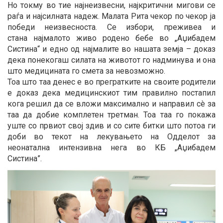
Но токму во тие најнеизвесни, најкритични мигови се
раѓа и најсилната надеж. Малата Рита чекор по чекор ја
победи неизвесноста. Се избори, преживеа и
стана најмалото живо родено бебе во „Аџибадем
Систина“ и едно од најмалите во нашата земја – доказ
дека понекогаш силата на животот го надминува и она
што медицината го смета за невозможно.
Тоа што таа денес е во прегратките на своите родители
е доказ дека медицинскиот тим правилно постапил
кога решил да се вложи максимално и направил с
è
за
таа да добие комплетен третман. Тоа таа го покажа
уште со првиот свој здив и со сите битки што потоа ги
доби во текот на лекувањето на Одделот за
неонатална интензивна нега во КБ „Аџибадем
Систина”.