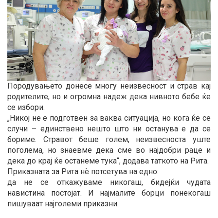
Породувањето донесе многу неизвесност и страв кај
родителите, но и огромна надеж дека нивното бебе ќе
се избори.
„Никој не е подготвен за ваква ситуација, но кога ќе се
случи – единствено нешто што ни останува е да се
бориме. Стравот беше голем, неизвесноста уште
поголема, но знаевме дека сме во најдобри раце и
дека до крај ќе останеме тука“, додава таткото на Рита.
Приказната за Рита нè потсетува на едно:
да не се откажуваме никогаш, бидејќи чудата
навистина постојат. И најмалите борци понекогаш
пишуваат најголеми приказни.