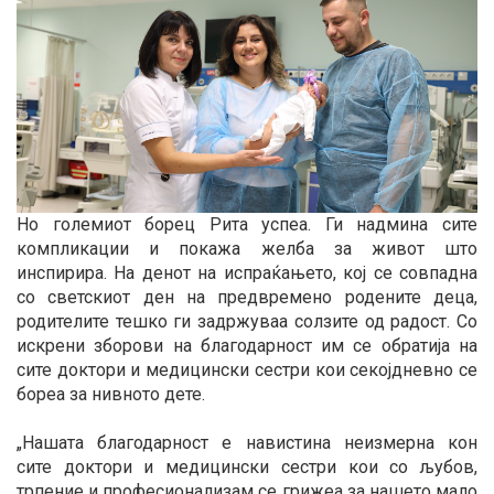
Но големиот борец Рита успеа. Ги надмина сите
компликации и покажа желба за живот што
инспирира. На денот на испраќањето, кој се совпадна
со светскиот ден на предвремено родените деца,
родителите тешко ги задржуваа солзите од радост. Со
искрени зборови на благодарност им се обратија на
сите доктори и медицински сестри кои секојдневно се
бореа за нивното дете.
„Нашата благодарност е навистина неизмерна кон
сите доктори и медицински сестри кои со љубов,
трпение и професионализам се грижеа за нашето мало