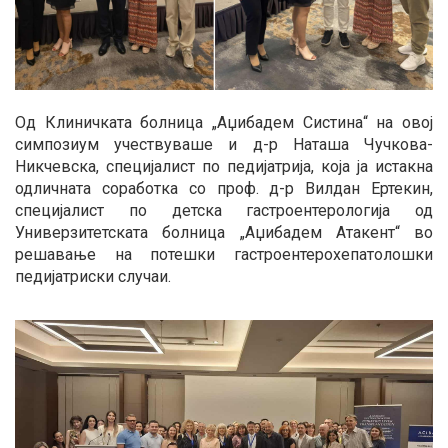
Од Клиничката болница „Аџибадем Систина“ на овој
симпозиум учествуваше и д-р Наташа Чучкова-
Никчевска, специјалист по педијатрија, која ја истакна
одличната соработка со проф. д-р Вилдан Ертекин,
специјалист по детска гастроентерологија од
Универзитетската болница „Аџибадем Атакент“ во
решавање на потешки гастроентерохепатолошки
педијатриски случаи.