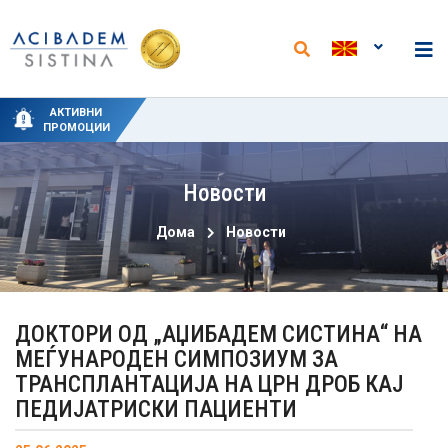
НОВИ АНАЛИЗИ И НАМАЛЕНИ ЦЕНИ ВО
СПЕЦИЈАЛНИ ПРОМОТИВНИ ЦЕНИ ЗА
СПЕЦИЈАЛЕН ПАКЕТ-ТРЕТМАН ЗА
НОВИ ПАКЕТИ НА ОДДЕЛОТ ЗА
50% ПРОМОТИВЕН ПОПУСТ ЗА
АКТИВНИ
ЛАБОРАТОРИЈАТА ВО „АЏИБАДЕМ
ПОРОДУВАЊЕ ОД 15 ЈУНИ ДО 15
ФИЗИКАЛНА МЕДИЦИНА И
ХИДРОТЕРАПИЈА
ЦИРКУМЦИЗИЈА
ПРОМОЦИИ
РЕХАБИЛИТАЦИЈА
СЕПТЕМВРИ
СИСТИНА“
Новости
Дома
Новости
ДОКТОРИ ОД „АЏИБАДЕМ СИСТИНА“ НА
МЕЃУНАРОДЕН СИМПОЗИУМ ЗА
ТРАНСПЛАНТАЦИЈА НА ЦРН ДРОБ КАЈ
ПЕДИЈАТРИСКИ ПАЦИЕНТИ