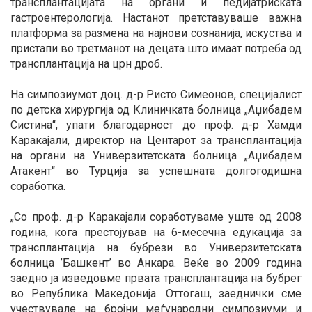
трансплантацијата на органи и педијатриската
гастроентерологија. Настанот претставуваше важна
платформа за размена на најнови сознанија, искуства и
пристапи во третманот на децата што имаат потреба од
трансплантација на црн дроб.
На симпозиумот доц. д-р Ристо Симеонов, специјалист
по детска хирургија од Клиничката болница „Аџибадем
Систина“, упати благодарност до проф. д-р Хамди
Каракајали, директор на Центарот за трансплантација
на органи на Универзитетската болница „Аџибадем
Атакент“ во Турција за успешната долгогодишна
соработка.
„Со проф. д-р Каракајали соработуваме уште од 2008
година, кога престојував на 6-месечна едукација за
трансплантација на бубрези во Универзитетската
болница ’Башкент’ во Анкара. Веќе во 2009 година
заедно ја изведовме првата трансплантација на бубрег
во Република Македонија. Оттогаш, заеднички сме
учествувале на бројни меѓународни симпозиуми и