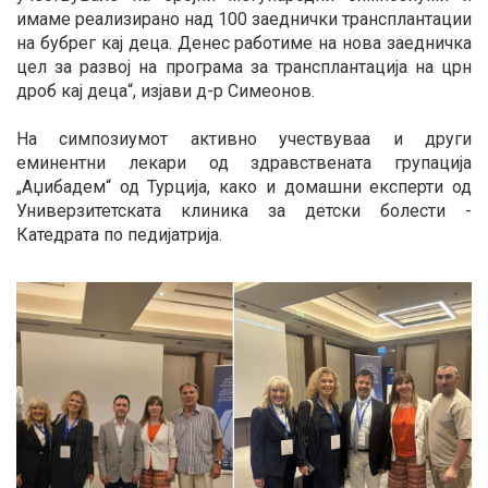
имаме реализирано над 100 заеднички трансплантации
на бубрег кај деца. Денес работиме на нова заедничка
цел за развој на програма за трансплантација на црн
дроб кај деца“, изјави д-р Симеонов.
На симпозиумот активно учествуваа и други
еминентни лекари од здравствената групација
„Аџибадем“ од Турција, како и домашни експерти од
Универзитетската клиника за детски болести -
Катедрата по педијатрија.