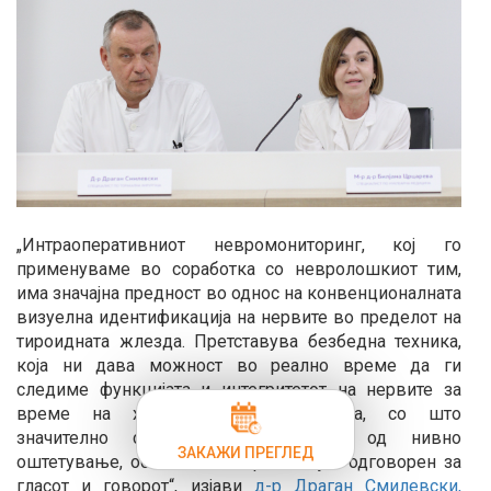
„Интраоперативниот невромониторинг, кој го
применуваме во соработка со невролошкиот тим,
има значајна предност во однос на конвенционалната
визуелна идентификација на нервите во пределот на
тироидната жлезда. Претставува безбедна техника,
која ни дава можност во реално време да ги
следиме функцијата и интегритетот на нервите за
време на хируршката интервенција, со што
значително се намалува ризикот од нивно
ЗАКАЖИ ПРЕГЛЕД
оштетување, особено на нервот кој е одговорен за
гласот и говорот“, изјави
д-р Драган Смилевски,