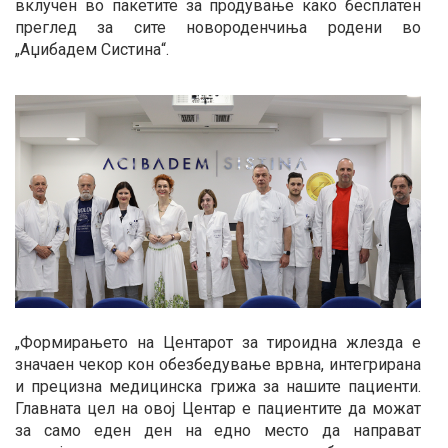
вклучен во пакетите за продување како бесплатен
преглед за сите новороденчиња родени во
„Аџибадем Систина“.
„Формирањето на Центарот за тироидна жлезда е
значаен чекор кон обезбедување врвна, интегрирана
и прецизна медицинска грижа за нашите пациенти.
Главната цел на овој Центар е пациентите да можат
за само еден ден на едно место да направат