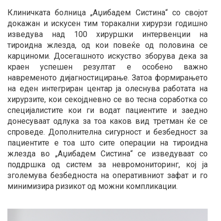
Клиничката болница „Аџибадем Систина“ со својот
докажан и искусен тим торакални хирурзи годишно
изведува над 100 хируршки интервенции на
тироидна жлезда, од кои повеќе од половина се
карциноми. Досегашното искуство зборува дека за
краен успешен резултат е особено важно
навременото дијагностицирање. Затоа формирањето
на еден интегриран центар ја олеснува работата на
хирурзите, кои секојдневно се во тесна соработка со
специјалистите кои ги водат пациентите и заедно
донесуваат одлука за тоа каков вид третман ќе се
спроведе. Дополнителна сигурност и безбедност за
пациентите е тоа што сите операции на тироидна
жлезда во „Аџибадем Систина“ се изведуваат со
поддршка од систем за невромониторинг, кој ја
зголемува безбедноста на оперативниот зафат и го
минимизира ризикот од можни компликации.