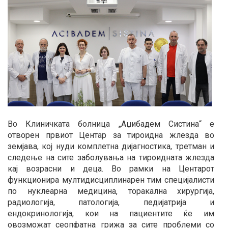
Во Клиничката болница „Аџибадем Систина“ е
отворен првиот Центар за тироидна жлезда во
земјава, кој нуди комплетна дијагностика, третман и
следење на сите заболувања на тироидната жлезда
кај возрасни и деца. Во рамки на Центарот
функционира мултидисциплинарен тим специјалисти
по нуклеарна медицина, торакална хирургија,
радиологија, патологија, педијатрија и
ендокринологија, кои на пациентите ќе им
овозможат сеопфатна грижа за сите проблеми со