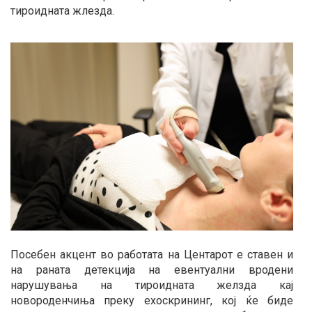
тироидната жлезда.
Посебен акцент во работата на Центарот е ставен и
на раната детекција на евентуални вродени
нарушувања на тироидната желзда кај
новороденчиња преку ехоскрининг, кој ќе биде