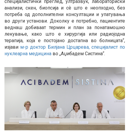
специјалистички преглед, ултразвук, лабораториски
анализи, скен, биопсија и сѐ што е неопходно, без
потреба од дополнителни консултации и упатувања
во други установи. Доколку е потребно, пациентите
веднаш добиваат термин и план за понатамошно
лекување, како што е хирургија или радиојодна
терапија, која е постојано достапна во болницата“,
изјави
м-р доктор Билјана Црцарева, специјалист по
нуклеарна медицина
во „Аџибадем Систина“.