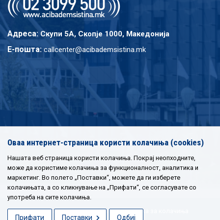
Адреса:
Скупи 5A, Скопје 1000, Македонија
E-пошта:
callcenter@acibademsistina.mk
Оваа интернет-страница користи колачиња (cookies)
Нашата веб страница користи колачиња. Покрај неопходните,
може да користиме колачиња за функционалност, аналитика и
маркетинг. Во полето „Поставки“, можете да ги изберете
колачињата, а со кликнување на „Прифати“, се согласувате со
употреба на сите колачиња.
Политика за приватност
|
Политика за колачиња
Прифати
Поставки
Одбиј