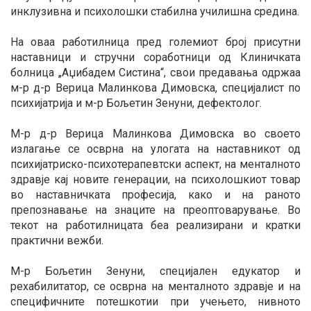
инклузивна и психолошки стабилна училишна средина.
На оваа работилница пред големиот број присутни
наставници и стручни соработници од Клиничката
болница „Аџибадем Систина“, свои предавања одржаа
м-р д-р Верица Малинкова Димовска, специјалист по
психијатрија и м-р Бољетин Зенуни, дефектолог.
М-р д-р Верица Малинкова Димовска во своето
излагање се осврна на улогата на наставникот од
психијатриско-психотерапевтски аспект, на менталното
здравје кај новите генерации, на психолошкиот товар
во наставничката професија, како и на раното
препознавање на знаците на преоптоварување. Во
текот на работилницата беа реализирани и кратки
практични вежби.
М-р Бољетин Зенуни, специјален едукатор и
рехабилитатор, се осврна на менталното здравје и на
специфичните потешкотии при учењето, нивното