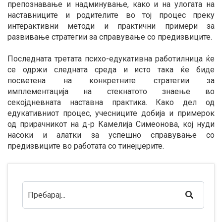
препознавање и надминување, како и на улогата на
наставниците и родителите во тој процес преку
интерактивни методи и практични примери за
развивање стратегии за справување со предизвиците.
Последната третата психо-едукативна работилница ќе
се одржи следната среда и исто така ќе биде
посветена на конкретните стратегии за
имплементација на стекнатото знаење во
секојдневната наставна практика. Како дел од
едукативниот процес, учесниците добија и примерок
од прирачникот на д-р Камелија Симеонова, кој нуди
насоки и алатки за успешно справување со
предизвиците во работата со тинејџерите.