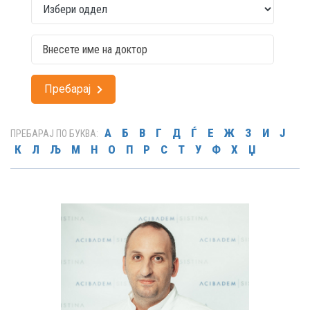
Пребарај
А
Б
В
Г
Д
Ѓ
Е
Ж
З
И
Ј
ПРЕБАРАЈ ПО БУКВА:
К
Л
Љ
М
Н
О
П
Р
С
Т
У
Ф
Х
Џ