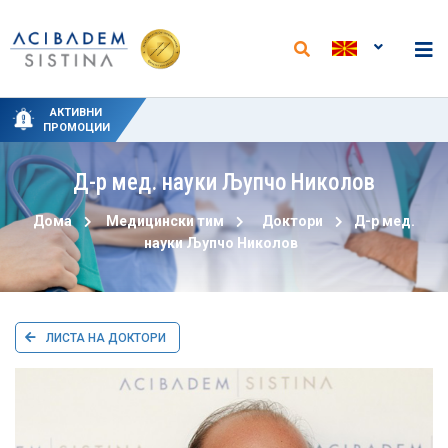
НОВИ АНАЛИЗИ И НАМАЛЕНИ ЦЕНИ ВО
СПЕЦИЈАЛНИ ПРОМОТИВНИ ЦЕНИ ЗА
СПЕЦИЈАЛЕН ПАКЕТ-ТРЕТМАН ЗА
НОВИ ПАКЕТИ НА ОДДЕЛОТ ЗА
50% ПРОМОТИВЕН ПОПУСТ ЗА
АКТИВНИ
ЛАБОРАТОРИЈАТА ВО „АЏИБАДЕМ
ПОРОДУВАЊЕ ОД 15 ЈУНИ ДО 15
ФИЗИКАЛНА МЕДИЦИНА И
ХИДРОТЕРАПИЈА
ЦИРКУМЦИЗИЈА
ПРОМОЦИИ
РЕХАБИЛИТАЦИЈА
СЕПТЕМВРИ
СИСТИНА“
Д-р мед. науки
Љупчо
Николов
Дома
Медицински тим
Доктори
Д-р мед.
науки
Љупчо
Николов
ЛИСТА НА ДОКТОРИ