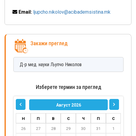
Email:
ljupcho.nikolov@acibademsistina.mk
Закажи преглед
Д-р мед. науки
Љупчо
Николов
Изберете термин за преглед
Август 2026
Н
П
В
С
Ч
П
С
26
27
28
29
30
31
1