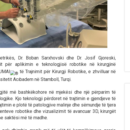
tetrikës, Dr. Boban Sarxhovski dhe Dr. Josif Gjoreski,
 për aplikimin e teknologjisë robotike në kirurgjinë
OUMAI
të Trajnimit për Kirurgji Robotike, e zhvilluar në
itetit Acıbadem në Stamboll, Turqi.
logjitë më bashkëkohore në mjekësi dhe një përparim të
gjike. Kjo teknologji përdoret në trajtimin e gjendjeve të
timin e plotë të patologjive malinje dhe sëmundje të tjera
menteve robotike dhe vizualizimit të avancuar 3D, kirurgët
dhe saktësi më të madhe.