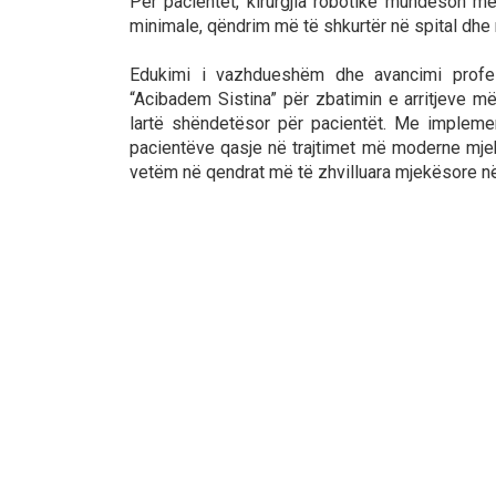
Për pacientët, kirurgjia robotike mundëson më
minimale, qëndrim më të shkurtër në spital dhe
Edukimi i vazhdueshëm dhe avancimi profesi
“Acibadem Sistina” për zbatimin e arritjeve më
lartë shëndetësor për pacientët. Me implemen
pacientëve qasje në trajtimet më moderne mje
vetëm në qendrat më të zhvilluara mjekësore në