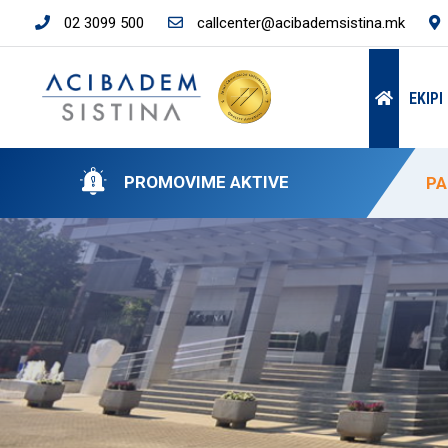
02 3099 500
callcenter@acibademsistina.mk
EKIP
PROMOVIME AKTIVE
PA
PA
“A
50
ÇM