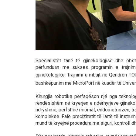
Specialistët tanë të gjinekologjisë dhe obs
përfunduan me sukses programin e trajnimit
gjinekologjike. Trajnimi u mbajt në Qendrën T
bashkëpunim me MicroPort në kuadër të Univers
Kirurgjia robotike përfaqëson një nga tekno
rëndësishëm në kryerjen e ndërhyrjeve gjinekolo
ndryshme, përfshirë miomat, endometriozën, traj
komplekse. Falë precizitetit të lartë të instru
mund të kryejnë procedura me siguri, kontroll 