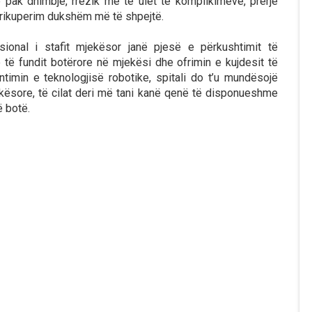
 pak dhimbje, rrezik më të ulët të komplikimeve, prerje
 rikuperim dukshëm më të shpejtë.
onal i stafit mjekësor janë pjesë e përkushtimit të
 të fundit botërore në mjekësi dhe ofrimin e kujdesit të
timin e teknologjisë robotike, spitali do t’u mundësojë
kësore, të cilat deri më tani kanë qenë të disponueshme
 botë.