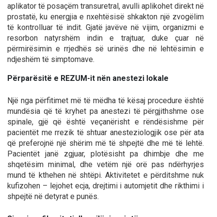
aplikator të posaçëm transuretral, avulli aplikohet direkt në
prostatë, ku energjia e nxehtësisë shkakton një zvogëlim
të kontrolluar të indit. Gjatë javëve në vijim, organizmi e
resorbon natyrshëm indin e trajtuar, duke çuar në
përmirësimin e rrjedhës së urinës dhe në lehtësimin e
ndjeshëm të simptomave.
Përparësitë e REZUM-it nën anestezi lokale
Një nga përfitimet më të mëdha të kësaj procedure është
mundësia që të kryhet pa anestezi të përgjithshme ose
spinale, gjë që është veçanërisht e rëndësishme për
pacientët me rrezik të shtuar anesteziologjik ose për ata
që preferojnë një shërim më të shpejtë dhe më të lehtë.
Pacientët janë zgjuar, plotësisht pa dhimbje dhe me
shqetësim minimal, dhe vetëm një orë pas ndërhyrjes
mund të kthehen në shtëpi. Aktivitetet e përditshme nuk
kufizohen – lejohet ecja, drejtimi i automjetit dhe rikthimi i
shpejtë në detyrat e punës.