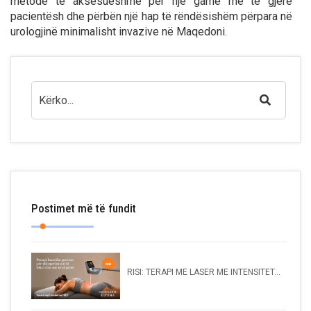
metodë të aksesueshme për një gamë më të gjerë
pacientësh dhe përbën një hap të rëndësishëm përpara në
urologjinë minimalisht invazive në Maqedoni.
Postimet më të fundit
RISI: TERAPI ME LASER ME INTENSITET...