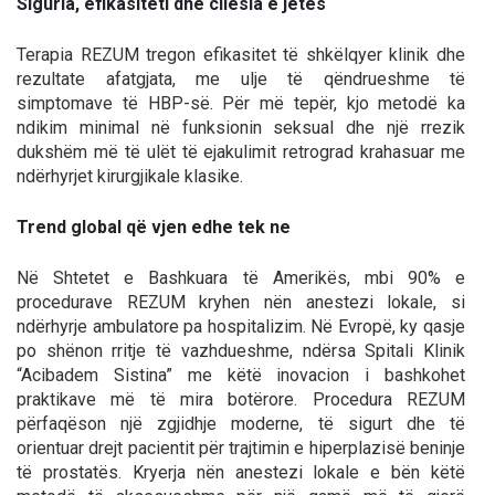
Siguria, efikasiteti dhe cilësia e jetës
Terapia REZUM tregon efikasitet të shkëlqyer klinik dhe
rezultate afatgjata, me ulje të qëndrueshme të
simptomave të HBP-së. Për më tepër, kjo metodë ka
ndikim minimal në funksionin seksual dhe një rrezik
dukshëm më të ulët të ejakulimit retrograd krahasuar me
ndërhyrjet kirurgjikale klasike.
Trend global që vjen edhe tek ne
Në Shtetet e Bashkuara të Amerikës, mbi 90% e
procedurave REZUM kryhen nën anestezi lokale, si
ndërhyrje ambulatore pa hospitalizim. Në Evropë, ky qasje
po shënon rritje të vazhdueshme, ndërsa Spitali Klinik
“Acibadem Sistina” me këtë inovacion i bashkohet
praktikave më të mira botërore. Procedura REZUM
përfaqëson një zgjidhje moderne, të sigurt dhe të
orientuar drejt pacientit për trajtimin e hiperplazisë beninje
të prostatës. Kryerja nën anestezi lokale e bën këtë