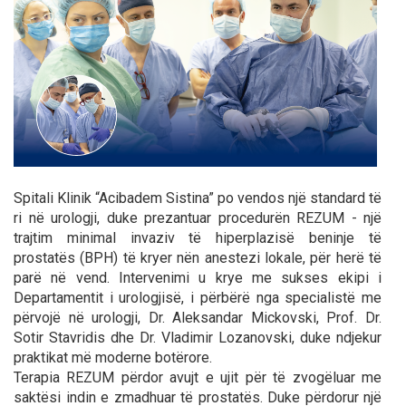
Spitali Klinik “Acibadem Sistina” po vendos një standard të
ri në urologji, duke prezantuar procedurën REZUM - një
trajtim minimal invaziv të hiperplazisë beninje të
prostatës (BPH) të kryer nën anestezi lokale, për herë të
parë në vend. Intervenimi u krye me sukses ekipi i
Departamentit i urologjisë, i përbërë nga specialistë me
përvojë në urologji, Dr. Aleksandar Mickovski, Prof. Dr.
Sotir Stavridis dhe Dr. Vladimir Lozanovski, duke ndjekur
praktikat më moderne botërore.
Terapia REZUM përdor avujt e ujit për të zvogëluar me
saktësi indin e zmadhuar të prostatës. Duke përdorur një