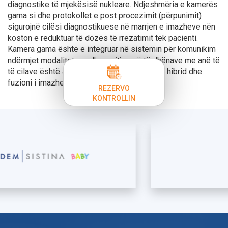
diagnostike të mjekësisë nukleare. Ndjeshmëria e kamerës
gama si dhe protokollet e post procezimit (përpunimit)
sigurojnë cilësi diagnostikuese në marrjen e imazheve nën
koston e reduktuar të dozës të rrezatimit tek pacienti.
Kamera gama është e integruar në sistemin për komunikim
ndërmjet modaliteteve dhe ruajtjes së të dhënave me anë të
të cilave është arritur opsioni për SPECT/CT hibrid dhe
fuzioni i imazheve SPECT/MRI.
REZERVO
KONTROLLIN