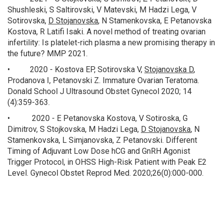
Shushleski, S Saltirovski, V Matevski, M Hadzi Lega, V
Sotirovska,
D Stojanovska
, N Stamenkovska, E Petanovska
Kostova, R Latifi Isaki. A novel method of treating ovarian
infertility: Is platelet-rich plasma a new promising therapy in
the future? MMP 2021.
• 2020 - Kostova EP, Sotirovska V,
Stojanovska D
,
Prodanova I, Petanovski Z. Immature Ovarian Teratoma.
Donald School J Ultrasound Obstet Gynecol 2020; 14
(4):359-363.
• 2020 - E Petanovska Kostova, V Sotiroska, G
Dimitrov, S Stojkovska, M Hadzi Lega,
D Stojanovska
, N
Stamenkovska, L Simjanovska, Z Petanovski. Different
Timing of Adjuvant Low Dose hCG and GnRH Agonist
Trigger Protocol, in OHSS High-Risk Patient with Peak E2
Level. Gynecol Obstet Reprod Med. 2020;26(0):000-000.