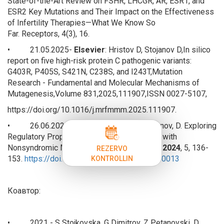
State-of-the-Art Review on FSHR, LHCGR, AR, ESR1, and
ESR2 Key Mutations and Their Impact on the Effectiveness
of Infertility Therapies—What We Know So
Far.
Receptors
,
4
(3), 16.
• 21.05.2025-
Elsevier
: Hristov D, Stojanov D,In silico
report on five high-risk protein C pathogenic variants:
G403R, P405S, S421N, C238S, and I243T,
Mutation
Research - Fundamental and Molecular Mechanisms of
Mutagenesis
,Volume 831,2025,111907,ISSN 0027-5107,
https://doi.org/10.1016/j.mrfmmm.2025.111907.
• 26.06.2024 -
MDPI
:
Hristov, D
.; Stojanov, D. Exploring
Regulatory Properties of Genes Associated with
Nonsyndromic Male Infertility.
Reprod. Med.
2024
,
5
, 136-
REZERVO
153.
https://doi.org/10.3390/reprodmed5030013
KONTROLLIN
Коавтор:
• 2021 - S Stojkovska, G Dimitrov, Z Petanovski, D