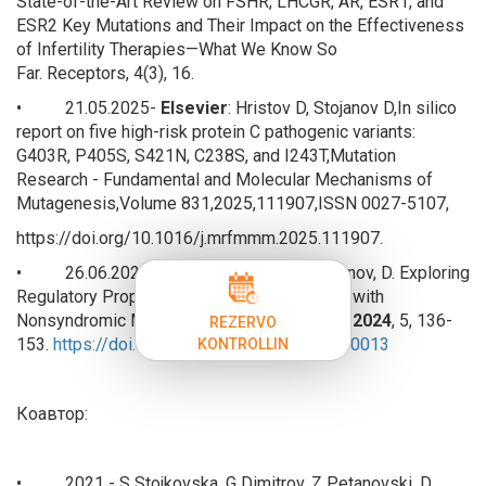
State-of-the-Art Review on FSHR, LHCGR, AR, ESR1, and
ESR2 Key Mutations and Their Impact on the Effectiveness
of Infertility Therapies—What We Know So
Far.
Receptors
,
4
(3), 16.
• 21.05.2025-
Elsevier
: Hristov D, Stojanov D,In silico
report on five high-risk protein C pathogenic variants:
G403R, P405S, S421N, C238S, and I243T,
Mutation
Research - Fundamental and Molecular Mechanisms of
Mutagenesis
,Volume 831,2025,111907,ISSN 0027-5107,
https://doi.org/10.1016/j.mrfmmm.2025.111907.
• 26.06.2024 -
MDPI
:
Hristov, D
.; Stojanov, D. Exploring
Regulatory Properties of Genes Associated with
Nonsyndromic Male Infertility.
Reprod. Med.
2024
,
5
, 136-
REZERVO
153.
https://doi.org/10.3390/reprodmed5030013
KONTROLLIN
Коавтор:
• 2021 - S Stojkovska, G Dimitrov, Z Petanovski, D