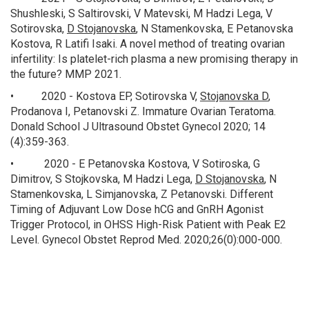
Shushleski, S Saltirovski, V Matevski, M Hadzi Lega, V
Sotirovska,
D Stojanovska
, N Stamenkovska, E Petanovska
Kostova, R Latifi Isaki. A novel method of treating ovarian
infertility: Is platelet-rich plasma a new promising therapy in
the future? MMP 2021.
• 2020 - Kostova EP, Sotirovska V,
Stojanovska D
,
Prodanova I, Petanovski Z. Immature Ovarian Teratoma.
Donald School J Ultrasound Obstet Gynecol 2020; 14
(4):359-363.
• 2020 - E Petanovska Kostova, V Sotiroska, G
Dimitrov, S Stojkovska, M Hadzi Lega,
D Stojanovska
, N
Stamenkovska, L Simjanovska, Z Petanovski. Different
Timing of Adjuvant Low Dose hCG and GnRH Agonist
Trigger Protocol, in OHSS High-Risk Patient with Peak E2
Level. Gynecol Obstet Reprod Med. 2020;26(0):000-000.