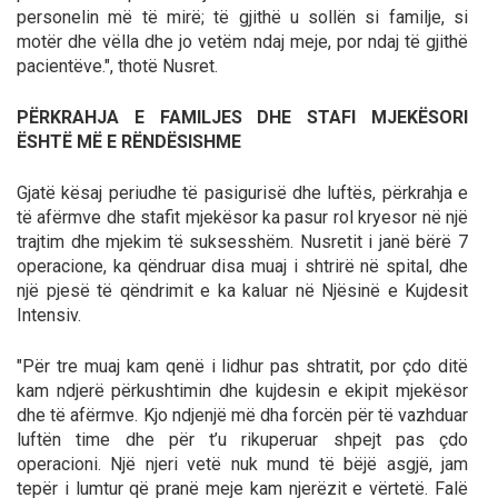
personelin më të mirë; të gjithë u sollën si familje, si
motër dhe vëlla dhe jo vetëm ndaj meje, por ndaj të gjithë
pacientëve.", thotë Nusret.
PËRKRAHJA E FAMILJES DHE STAFI MJEKËSORI
ËSHTË MË E RËNDËSISHME
Gjatë kësaj periudhe të pasigurisë dhe luftës, përkrahja e
të afërmve dhe stafit mjekësor ka pasur rol kryesor në një
trajtim dhe mjekim të suksesshëm. Nusretit i janë bërë 7
operacione, ka qëndruar disa muaj i shtrirë në spital, dhe
një pjesë të qëndrimit e ka kaluar në Njësinë e Kujdesit
Intensiv.
"Për tre muaj kam qenë i lidhur pas shtratit, por çdo ditë
kam ndjerë përkushtimin dhe kujdesin e ekipit mjekësor
dhe të afërmve. Kjo ndjenjë më dha forcën për të vazhduar
luftën time dhe për t’u rikuperuar shpejt pas çdo
operacioni. Një njeri vetë nuk mund të bëjë asgjë, jam
tepër i lumtur që pranë meje kam njerëzit e vërtetë. Falë