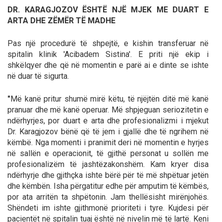
DR. KARAGJOZOV ËSHTË NJË MJEK ME DUART E
ARTA DHE ZËMËR TË MADHE
Pas një procedurë të shpejtë, e kishin transferuar në
spitalin klinik 'Acibadem Sistina'. E priti një ekip i
shkëlqyer dhe që në momentin e parë ai e dinte se ishte
në duar të sigurta.
"
Më kanë pritur shumë mirë këtu, të njëjtën ditë më kanë
pranuar dhe më kanë operuar. Më shpjeguan seriozitetin e
ndërhyrjes, por duart e arta dhe profesionalizmi i mjekut
Dr. Karagjozov bënë që të jem i gjallë dhe të ngrihem në
këmbë. Nga momenti i pranimit deri në momentin e hyrjes
në sallën e operacionit, të gjithë personat u sollën me
profesionalizëm të jashtëzakonshëm. Kam kryer disa
ndërhyrje dhe gjithçka ishte bërë për të më shpëtuar jetën
dhe këmbën. Isha përgatitur edhe për amputim të këmbës,
por ata arritën ta shpëtonin. Jam thellësisht mirënjohës.
Shëndeti im ishte gjithmonë prioriteti i tyre. Kujdesi për
pacientët në spitalin tuaj është në nivelin më të lartë. Keni