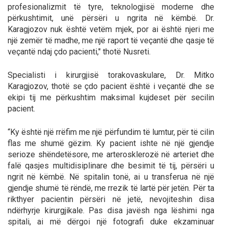
profesionalizmit të tyre, teknologjisë moderne dhe
përkushtimit, unë përsëri u ngrita në këmbë. Dr.
Karagjozov nuk është vetëm mjek, por ai është njeri me
një zemër të madhe, me një raport të veçantë dhe qasje të
veçantë ndaj çdo pacienti," thotë Nusreti.
Specialisti i kirurgjisë torakovaskulare, Dr. Mitko
Karagjozov, thotë se çdo pacient është i veçantë dhe se
ekipi tij me përkushtim maksimal kujdeset për secilin
pacient.
“Ky është një rrëfim me një përfundim të lumtur, për të cilin
flas me shumë gëzim. Ky pacient ishte në një gjendje
serioze shëndetësore, me arterosklerozë në arteriet dhe
falë qasjes multidisiplinare dhe besimit të tij, përsëri u
ngrit në këmbë. Në spitalin tonë, ai u transferua në një
gjendje shumë të rëndë, me rrezik të lartë për jetën. Për ta
rikthyer pacientin përsëri në jetë, nevojiteshin disa
ndërhyrje kirurgjikale. Pas disa javësh nga lëshimi nga
spitali, ai më dërgoi një fotografi duke ekzaminuar