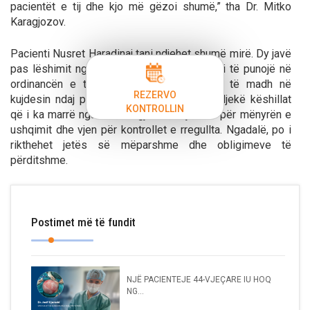
pacientët e tij dhe kjo më gëzoi shumë,” tha Dr. Mitko
Karagjozov.
Pacienti Nusret Haradinaj tani ndjehet shumë mirë. Dy javë
pas lëshimit nga spitali, ai ka filluar përsëri të punojë në
ordinancën e tij duke treguar përkushtim të madh në
REZERVO
kujdesin ndaj pacientëve. Ai vazhdon të ndjekë këshillat
KONTROLLIN
që i ka marrë nga Dr. Karagjozov, kujdeset për mënyrën e
ushqimit dhe vjen për kontrollet e rregullta. Ngadalë, po i
rikthehet jetës së mëparshme dhe obligimeve të
përditshme.
Postimet më të fundit
NJË PACIENTEJE 44-VJEÇARE IU HOQ
NG...