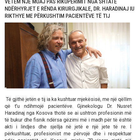
VETËM NJË MUAJ PAS RIKUPERIMIT NGA SHTATË
NDËRHYRJET E RËNDA KIRURGJIKALE, DR. HARADINAJ IU
RIKTHYE ME PËRKUSHTIM PACIENTËVE TË TIJ
Të gjithë jetën e tij ia ka kushtuar mjekësisë, me një qëllim
që t’u ndihmojë pacientëve. Gjinekologu Dr. Nusret
Haradinaj nga Kosova thotë se ai ushtron profesionin më
të bukur dhe fisnik ndërsa gëzimi më i madh për të është
akti i lindjes dhe sjellja në jetë e një jete të re. I
përkushtuar, profesionist me përvojë dhe i respektuar