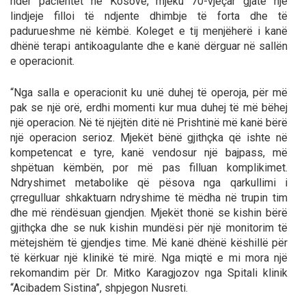
ndër pacientët në Kosovë, mjeku 70-vjeçar gjatë një
lindjeje filloi të ndjente dhimbje të forta dhe të
padurueshme në këmbë. Koleget e tij menjëherë i kanë
dhënë terapi antikoagulante dhe e kanë dërguar në sallën
e operacionit.
“Nga salla e operacionit ku unë duhej të operoja, për më
pak se një orë, erdhi momenti kur mua duhej të më bëhej
një operacion. Në të njëjtën ditë në Prishtinë më kanë bërë
një operacion serioz. Mjekët bënë gjithçka që ishte në
kompetencat e tyre, kanë vendosur një bajpass, më
shpëtuan këmbën, por më pas filluan komplikimet.
Ndryshimet metabolike që pësova nga qarkullimi i
çrregulluar shkaktuarn ndryshime të mëdha në trupin tim
dhe më rëndësuan gjendjen. Mjekët thonë se kishin bërë
gjithçka dhe se nuk kishin mundësi për një monitorim të
mëtejshëm të gjendjes time. Më kanë dhënë këshillë për
të kërkuar një klinikë të mirë. Nga miqtë e mi mora një
rekomandim për Dr. Mitko Karagjozov nga Spitali klinik
“Acibadem Sistina”, shpjegon Nusreti.