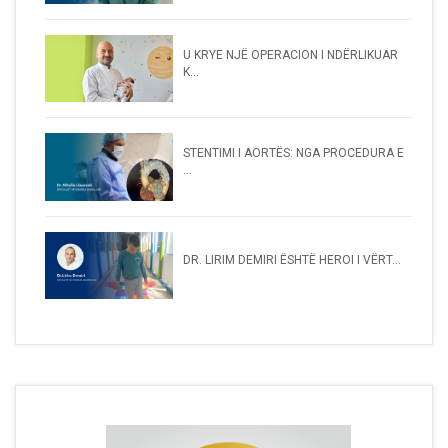
U KRYE NJË OPERACION I NDËRLIKUAR
K...
STENTIMI I AORTËS: NGA PROCEDURA E
...
DR. LIRIM DEMIRI ËSHTË HEROI I VËRT...