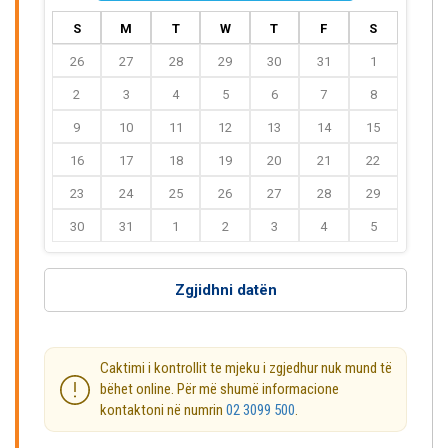
S
M
T
W
T
F
S
26
27
28
29
30
31
1
2
3
4
5
6
7
8
9
10
11
12
13
14
15
16
17
18
19
20
21
22
23
24
25
26
27
28
29
30
31
1
2
3
4
5
Zgjidhni datën
Caktimi i kontrollit te mjeku i zgjedhur nuk mund të
bëhet online. Për më shumë informacione
kontaktoni në numrin
02 3099 500
.