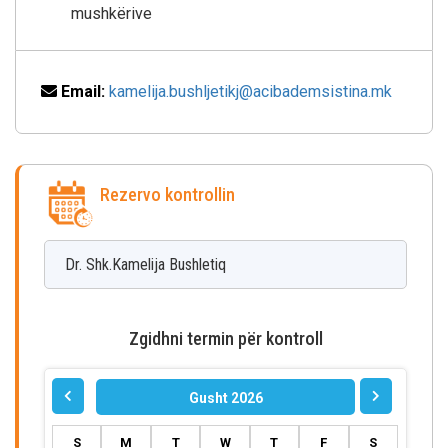
mushkërive
Email:
kamelija.bushljetikj@acibademsistina.mk
Rezervo kontrollin
Dr. Shk.Kamelija
Bushletiq
Zgidhni termin për kontroll
Gusht 2026
S
M
T
W
T
F
S