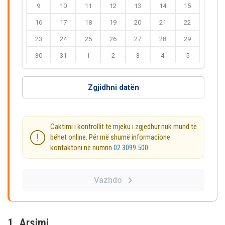
9
10
11
12
13
14
15
16
17
18
19
20
21
22
23
24
25
26
27
28
29
30
31
1
2
3
4
5
Zgjidhni datën
Caktimi i kontrollit te mjeku i zgjedhur nuk mund të
bëhet online. Për më shumë informacione
kontaktoni në numrin
02 3099 500
.
Vazhdo
1. Arsimi